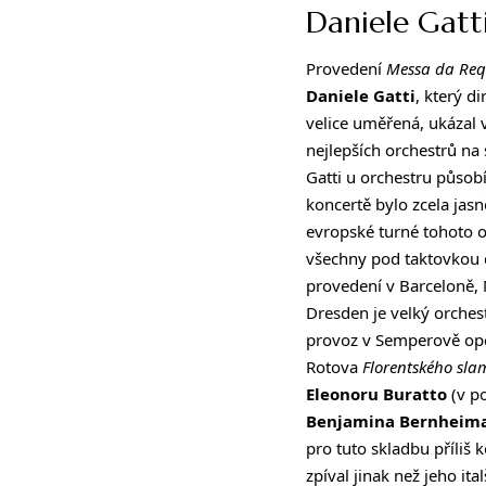
Daniele Gatt
Provedení
Messa da Re
Daniele Gatti
, který d
velice uměřená, ukázal 
nejlepších orchestrů na 
Gatti u orchestru působ
koncertě bylo zcela jas
evropské turné tohoto o
všechny pod taktovkou d
provedení v Barceloně, 
Dresden je velký orche
provoz v Semperově ope
Rotova
Florentského sl
Eleonoru Buratto
(v po
Benjamina Bernheim
pro tuto skladbu příliš 
zpíval jinak než jeho it