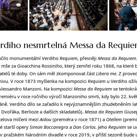
Verdiho nesmrtelná Messa da Requi
končilo monumentální Verdiho
Requiem
, přesněji
Messa da Requiem
 mše za Gioacchina Rossiniho, který zemřel roku 1868, na které b
adatelů té doby. On sám měl zkomponovat část
Libera me
. Z prove
rchivu. V roce 1873 myšlenka na kompozici
Requiem
u Verdiho ožil
át Alessandro Manzoni. Na kompozici
Messa da Requiem
se tentokrát
premiéru v roce ročního výročí Manzoniho smrti, kdy bylo 22. k
áně. Verdiho dílo se zařadilo k nejvýznamnějším zhudebněním la
 Dvořáka, Berlioze a dalších skladatelů).
Messa da Requiem
Giuse
telova mlčení mezi
Aidou
(premiéra v roce 1871) a
Otellem
(premi
vé starší opery
Simon Boccanegra
a
Don Carlos
. Jeho
Requiem
se uv
ad v pražském Národním divadle v roce 2019, v příští sezoně bude 