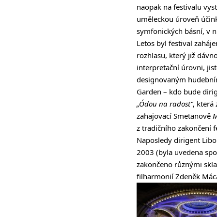
naopak na festivalu vys
uměleckou úroveň účink
symfonických básní, v n
Letos byl festival zahá
rozhlasu, který již dáv
interpretační úrovni, ji
designovaným hudebním 
Garden – kdo bude dirigo
„Ódou na radost“
, která
zahajovací Smetanově
M
z tradičního zakončení 
Naposledy dirigent Libo
2003 (byla uvedena spo
zakončeno různými skla
filharmonií Zdeněk Máca