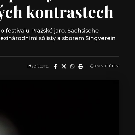
ých kontrastech
 festivalu Pražské jaro. Sächsische
ezinárodními sólisty a sborem Singverein
SDÍLEJTE:
8 MINUT ČTENÍ