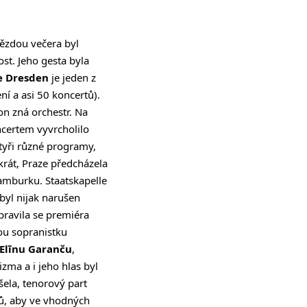
vězdou večera byl
ost. Jeho gesta byla
e Dresden
je jeden z
ní a asi 50 koncertů).
on zná orchestr. Na
ncertem vyvrcholilo
tyři různé programy,
át, Praze předcházela
Hamburku. Staatskapelle
byl nijak narušen
ipravila se premiéra
kou sopranistku
Elīnu Garanču
,
izma a i jeho hlas byl
šela, tenorový part
ónů, aby ve vhodných