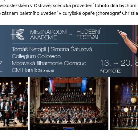
koslezském v Ostravě, scénická provedení tohoto díla bychom naš
e záznam baletního uvedení v curyšské opeře (choreograf Christia