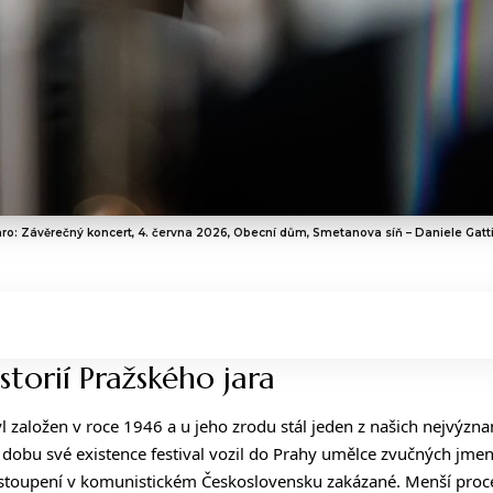
aro: Závěrečný koncert, 4. června 2026, Obecní dům, Smetanova síň – Daniele Gatti
torií Pražského jara
l založen v roce 1946 a u jeho zrodu stál jeden z našich nejvýzn
 dobu své existence festival vozil do Prahy umělce zvučných jmen
ystoupení v komunistickém Československu zakázané. Menší procent