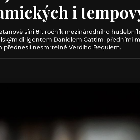
amických i tempov
metanově síni 81. ročník mezinárodního hudebního
alským dirigentem Danielem Gattim, předními m
en přednesli nesmrtelné Verdiho Requiem.