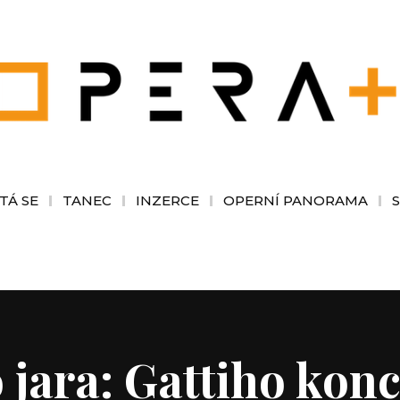
TÁ SE
TANEC
INZERCE
OPERNÍ PANORAMA
 jara: Gattiho konc