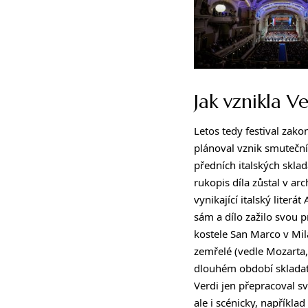
Jak vznikla 
Letos tedy festival za
plánoval vznik smuteční
předních italských skl
rukopis díla zůstal v a
vynikající italský liter
sám a dílo zažilo svou 
kostele San Marco v Mil
zemřelé (vedle Mozarta,
dlouhém období sklada
Verdi jen přepracoval s
ale i scénicky, napříkl