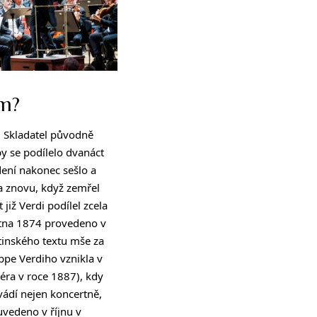
em?
. Skladatel původně
y se podílelo dvanáct
dení nakonec sešlo a
a znovu, když zemřel
 již Verdi podílel zcela
větna 1874 provedeno v
tinského textu mše za
ppe Verdiho vznikla v
éra v roce 1887), kdy
ádí nejen koncertně,
uvedeno v říjnu v