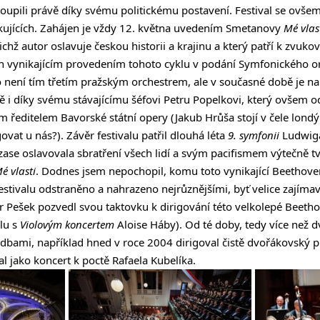
toupili právě díky svému politickému postavení. Festival se ovše
ujících. Zahájen je vždy 12. května uvedením Smetanovy
Mé vlas
ichž autor oslavuje českou historii a krajinu a který patří k zvu
jen vynikajícím provedením tohoto cyklu v podání Symfonického 
no není tím třetím pražským orchestrem, ale v současné době je 
stě i díky svému stávajícímu šéfovi Petru Popelkovi, který ovšem o
ředitelem Bavorské státní opery (Jakub Hrůša stojí v čele lond
vat u nás?). Závěr festivalu patřil dlouhá léta
9. symfonii
Ludwiga
 zase oslavovala sbratření všech lidí a svým pacifismem výtečně t
é vlasti
. Dodnes jsem nepochopil, komu toto vynikající Beethoven
festivalu odstraněno a nahrazeno nejrůznějšími, byť velice zajím
r Pešek pozvedl svou taktovku k dirigování této velkolepé Beeth
lu s
Violovým koncertem
Aloise Háby). Od té doby, tedy více než dv
dbami, například hned v roce 2004 dirigoval čistě dvořákovský 
l jako koncert k poctě Rafaela Kubelíka.