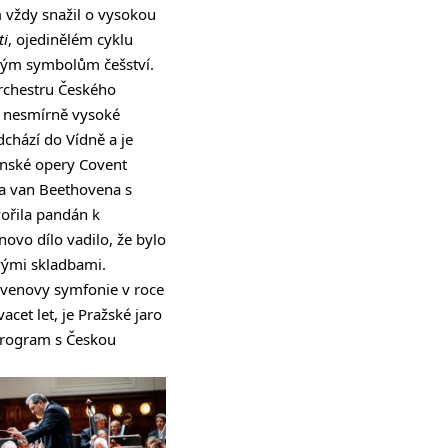
m vždy snažil o vysokou
ti
, ojedinělém cyklu
kovým symbolům češství.
orchestru Českého
na nesmírně vysoké
dchází do Vídně a je
ýnské opery Covent
 van Beethovena s
vořila pandán k
ovo dílo vadilo, že bylo
avými skladbami.
ovenovy symfonie v roce
acet let, je Pražské jaro
program s Českou