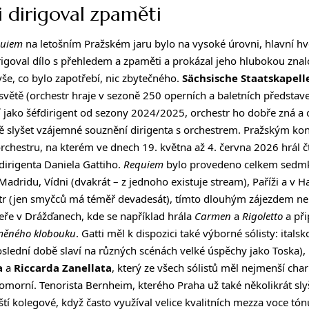
i dirigoval zpaměti
quiem
na letošním Pražském jaru bylo na vysoké úrovni, hlavní h
irigoval dílo s přehledem a zpaměti a prokázal jeho hlubokou znal
vše, co bylo zapotřebí, nic zbytečného.
Sächsische Staatskapell
světě (orchestr hraje v sezoně 250 operních a baletních představe
í jako šéfdirigent od sezony 2024/2025, orchestr ho dobře zná a 
ně slyšet vzájemné souznění dirigenta s orchestrem. Pražským ko
rchestru, na kterém ve dnech 19. května až 4. června 2026 hrál č
irigenta Daniela Gattiho.
Requiem
bylo provedeno celkem sedmkr
Madridu, Vídni (dvakrát – z jednoho existuje stream), Paříži a v 
str (jen smyčců má téměř devadesát), tímto dlouhým zájezdem ne
ře v Drážďanech, kde se například hrála
Carmen
a
Rigoletto
a př
aměného klobouku
. Gatti měl k dispozici také výborné sólisty: itals
slední době slaví na různých scénách velké úspěchy jako Toska),
a
a
Riccarda Zanellata
, který ze všech sólistů měl nejmenší char
komorní. Tenorista Bernheim, kterého Praha už také několikrát sly
alští kolegové, když často využíval velice kvalitních mezza voce t