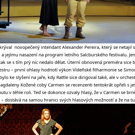
ýval novopečený intendant Alexander Pereira, který se netajil s
n
a jejímu nasazení na program letního Salcburského festivalu. Jenž
 tak se s tím prý nic nedalo dělat. Úterní obnovená premiéra sice
estru – první ohlasy hodnotí výkon Vídeňské filharmonie se Sim
bylo ke slyšení na jaře, kdy Rattle sice dirigoval také, ale v orchest
Magdaleny Kožené coby Carmen se recenzenti tentokrát opřeli s je
utu v téhle roli. Teď se dokonce ozvaly hlasy, že v Carmen se br
– dostává na samou hranici svých hlasových možností a že na tuhl