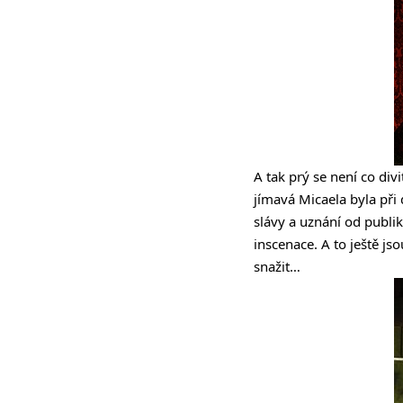
A tak prý se není co di
jímavá Micaela byla př
slávy a uznání od publik
inscenace. A to ještě j
snažit…