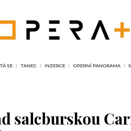
TÁ SE
TANEC
INZERCE
OPERNÍ PANORAMA
ad salcburskou Ca