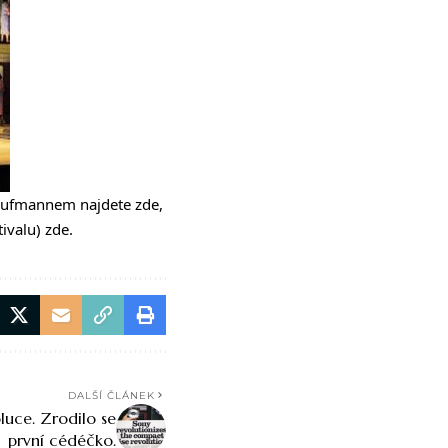
aufmannem najdete
zde
,
tivalu)
zde
.
DALŠÍ ČLÁNEK
oluce. Zrodilo se
první cédéčko.