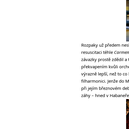
Rozpaky už předem neskr
resuscitaci téhle
Carme
závazky prostě zdědil a
překvapením kvůli orch
výrazně lepší, než to co 
filharmonici. Jenže do 
při jejím březnovém deb
záhy – hned v Habaneře 