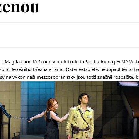
ženou
s Magdalenou Koženou v titulní roli do Salcburku na jeviště Vel
konci letošního března v rámci Osterfestspiele, nedopadl tento t
y na výkon naší mezzosopranistky jsou totiž značně rozpačité, b