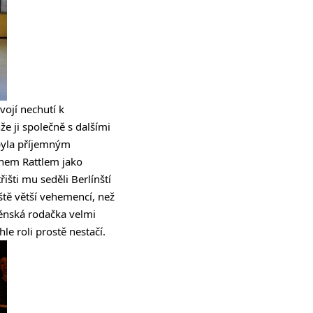
vojí nechutí k
e ji společně s dalšími
 byla příjemným
onem Rattlem jako
řišti mu seděli Berlínští
ště větší vehemencí, než
něnská rodačka velmi
e roli prostě nestačí.