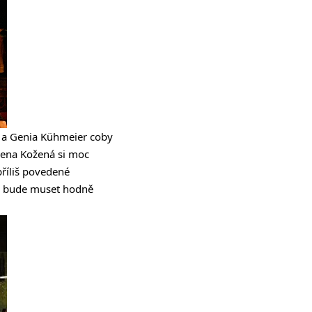
sé a Genia Kühmeier coby
lena Kožená si moc
příliš povedené
 se bude muset hodně