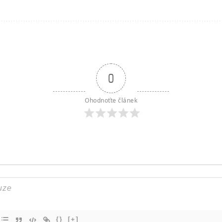
0
Ohodnoťte článek
{}
[+]