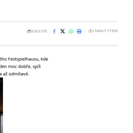
SDÍLEJTE:
2 MINUT ČTENÍ
kého Festspielhausu, kde
ýden moc dobře, spíš
a až odmítavé.