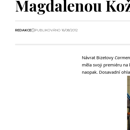
Magdalenou Ko
REDAKCE
PUBLIKOVÁNO 16/08/2012
Návrat Bizetovy
Carmen
měla svoji premiéru na 
naopak. Dosavadní ohlas