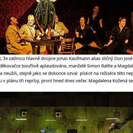
vit, že zatímco hlavně dvojice Jonas Kaufmann alias sličný Don Jo
i děkovačce bouřlivě aplaudována, manželé Simon Rattle a Magda
a neužili, stejně jako se dokonce ozval pískot na režiséra této ne
sou v plánu tři reprízy, první hned dnes večer. Magdalena Kožená