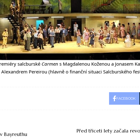
remiéry salcburské
Carmen
s Magdalenou Koženou a Jonasem K
Alexandrem Pereirou (hlavně o finanční situaci Salcburského fes
FACEBOOK
Před třiceti lety začala rev
 v Bayreuthu