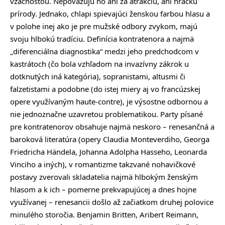
vzácnosťou. Nepovažujú ho ani za atrakciu, ani hračku
prírody. Jednako, chlapi spievajúci ženskou farbou hlasu a
v polohe inej ako je pre mužské odbory zvykom, majú
svoju hlbokú tradíciu. Definícia kontratenora a najmä
„diferenciálna diagnostika“ medzi jeho predchodcom v
kastrátoch (čo bola vzhľadom na invazívny zákrok u
dotknutých iná kategória), sopranistami, altusmi či
falzetistami a podobne (do istej miery aj vo francúzskej
opere využívaným haute-contre), je výsostne odbornou a
nie jednoznačne uzavretou problematikou. Party písané
pre kontratenorov obsahuje najmä neskoro – renesančná a
baroková literatúra (opery Claudia Monteverdiho, Georga
Friedricha Händela, Johanna Adolpha Hasseho, Leonarda
Vinciho a iných), v romantizme takzvané nohavičkové
postavy zverovali skladatelia najmä hlbokým ženským
hlasom a k ich – pomerne prekvapujúcej a dnes hojne
využívanej – renesancii došlo až začiatkom druhej polovice
minulého storočia. Benjamin Britten, Aribert Reimann,