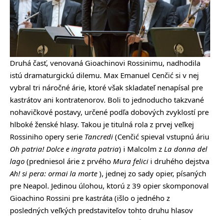
Druhá časť, venovaná Gioachinovi Rossinimu, nadhodila
istú dramaturgickú dilemu. Max Emanuel Cenčić si v nej
vybral tri náročné árie, ktoré však skladateľ nenapísal pre
kastrátov ani kontratenorov. Boli to jednoducho takzvané
nohavičkové postavy, určené podľa dobových zvyklostí pre
hlboké ženské hlasy. Takou je titulná rola z prvej veľkej
Rossiniho opery serie
Tancredi
(Cenčić spieval vstupnú áriu
Oh patria! Dolce e ingrata patria
) i Malcolm z
La donna del
lago
(predniesol árie z prvého
Mura felici
i druhého dejstva
Ah! si pera: ormai la morte
), jednej zo sady opier, písaných
pre Neapol. Jedinou úlohou, ktorú z 39 opier skomponoval
Gioachino Rossini pre kastráta (išlo o jedného z
posledných veľkých predstaviteľov tohto druhu hlasov