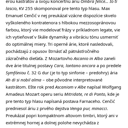
érou kastrátov a svoju koncertnú áriu
Ombra felice… Io ti
lascio
, KV 255 skomponoval pre tento typ hlasu. Max
Emanuel Cenčić v nej preukázal vzácne dispozície skvelo
vyškoleného kontratenora s hlbokou mezzosopránovou
farbou, ktorý vie modelovať frázy v príkladnom legate, vie
ich vytieňovať v škále dynamiky a vibráciu tónu usmerniť
do optimálnej miery. Tri operné árie, ktoré nasledovali,
pochádzajú z opusov štrnásť až pätnásťročného
zázračného dieťaťa. Z Mozartovho
Ascanio in Alba
zaneli
dve árie titulnej postavy
Cara, lontano ancora
a po predele
Symfóniou
č. 32 G dur (je to typ sinfonie – predohry) ária
Ah di si nobil alma
– obe pôvodne interpretované
kastrátom. Ešte rok pred
Ascaniom v Albe
napísal Wolfgang
Amadeus Mozart operu seriu
Mitridate, re di Ponto
, kde je
pre tento typ hlasu napísaná postava Farnaceho. Cenčić
predniesol áriu z prvého dejstva
Venga pur, minacci
.
Preukázal popri kompaktnom altovom timbri, ktorý ani v
extrémnej hornej a dolnej polohe nevychádza z