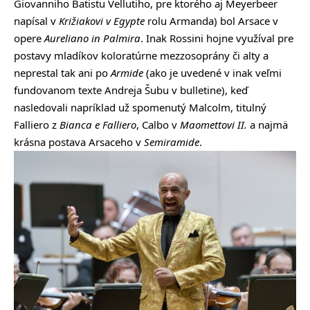
Giovanniho Batistu Vellutiho, pre ktorého aj Meyerbeer
napísal v
Križiakovi v Egypte
rolu Armanda) bol Arsace v
opere
Aureliano in Palmira
. Inak Rossini hojne využíval pre
postavy mladíkov koloratúrne mezzosoprány či alty a
neprestal tak ani po
Armide
(ako je uvedené v inak veľmi
fundovanom texte Andreja Šubu v bulletine), keď
nasledovali napríklad už spomenutý Malcolm, titulný
Falliero z
Bianca e Falliero
, Calbo v
Maomettovi II.
a najmä
krásna postava Arsaceho v
Semiramide
.