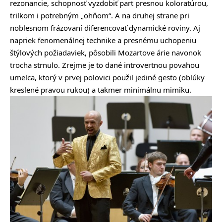
rezonancie, schopnosť vyzdobiť part presnou koloratúrou,
trilkom i potrebným „ohňom“. A na druhej strane pri
noblesnom frázovaní diferencovať dynamické roviny. Aj
napriek fenomenálnej technike a presnému uchopeniu
štýlových požiadaviek, pôsobili Mozartove árie navonok
trocha strnulo. Zrejme je to dané introvertnou povahou
umelca, ktorý v prvej polovici použil jediné gesto (oblúky
kreslené pravou rukou) a takmer minimálnu mimiku.