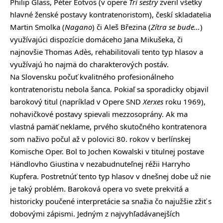
Philip Glass, Péter Eötvös (v opere
Tri sestry
zveril všetky
hlavné ženské postavy kontratenoristom), českí skladatelia
Martin Smolka (
Nagano
) či Aleš Březina (
Zítra se bude…
)
využívajúci dispozície domáceho Jana Mikušeka, či
najnovšie Thomas Adès, rehabilitovali tento typ hlasov a
využívajú ho najmä do charakterových postáv.
Na Slovensku počuť kvalitného profesionálneho
kontratenoristu nebola šanca. Pokiaľ sa sporadicky objavil
barokový titul (napríklad v Opere SND
Xerxes
roku 1969),
nohavičkové postavy spievali mezzosoprány. Ak ma
vlastná pamäť neklame, prvého skutočného kontratenora
som naživo počul až v polovici 80. rokov v berlínskej
Komische Oper. Bol to Jochen Kowalski v titulnej postave
Händlovho Giustina v nezabudnuteľnej réžii Harryho
Kupfera. Postretnúť tento typ hlasov v dnešnej dobe už nie
je taký problém. Baroková opera vo svete prekvitá a
historicky poučené interpretácie sa snažia čo najužšie zžiť s
dobovými zápismi. Jedným z najvyhľadávanejších