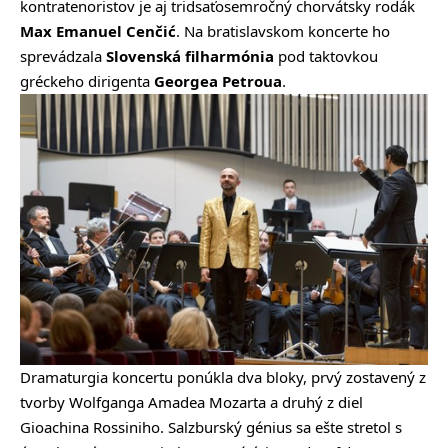
kontratenoristov je aj tridsaťosemročný chorvátsky rodák
Max Emanuel Cenčić
. Na bratislavskom koncerte ho
sprevádzala
Slovenská filharmónia
pod taktovkou
gréckeho dirigenta
Georgea Petroua
.
Dramaturgia koncertu ponúkla dva bloky, prvý zostavený z
tvorby Wolfganga Amadea Mozarta a druhý z diel
Gioachina Rossiniho. Salzburský génius sa ešte stretol s