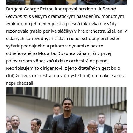
Dirigent George Petrou koncipoval predohru k
Donovi
Giovannim
s veľkým dramatickým nasadením, mohutným
zvukom, no jeho energická a presná taktovka nie vždy
rezonovala (málo perlivé sláčiky) v hre orchestra. Žiaľ, ani v
ostaných sprievodných číslach nebol schopný orchester
vyčariť poddajného a pritom v dynamike pestro
odtieňovaného Mozarta. Dokonca váham, či v prvej
polovici som vôbec začul dáke orchestrálne piano.
Nepripisujem to dirigentovi, z jeho čitateľných gest bolo
cítiť, že zvuk orchestra má v úmysle tlmiť, no reakcie akosi
neprichádzali.