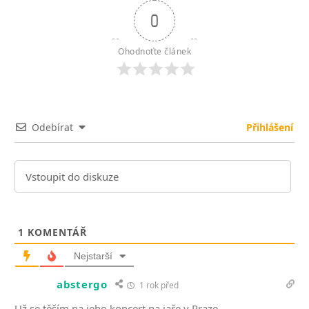
0
Ohodnoťte článek
Odebírat
Přihlášení
1
KOMENTÁŘ
Nejstarší
abstergo
1 rok před
Už se těším na jeho koncert na jaře v Praze.