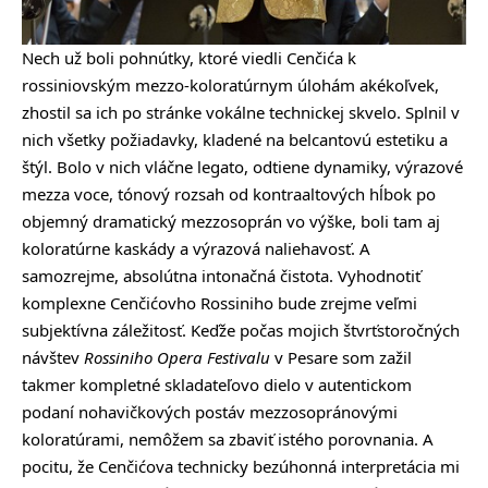
Nech už boli pohnútky, ktoré viedli Cenčića k
rossiniovským mezzo-koloratúrnym úlohám akékoľvek,
zhostil sa ich po stránke vokálne technickej skvelo. Splnil v
nich všetky požiadavky, kladené na belcantovú estetiku a
štýl. Bolo v nich vláčne legato, odtiene dynamiky, výrazové
mezza voce, tónový rozsah od kontraaltových hĺbok po
objemný dramatický mezzosoprán vo výške, boli tam aj
koloratúrne kaskády a výrazová naliehavosť. A
samozrejme, absolútna intonačná čistota. Vyhodnotiť
komplexne Cenčićovho Rossiniho bude zrejme veľmi
subjektívna záležitosť. Keďže počas mojich štvrťstoročných
návštev
Rossiniho Opera Festivalu
v Pesare som zažil
takmer kompletné skladateľovo dielo v autentickom
podaní nohavičkových postáv mezzosopránovými
koloratúrami, nemôžem sa zbaviť istého porovnania. A
pocitu, že Cenčićova technicky bezúhonná interpretácia mi