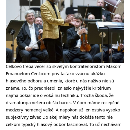
Celkovo treba večer so skvelým kontratenoristom Maxom
Emanuelom Cenčićom privítať ako vzácnu ukážku
hlasového odboru a umenia, ktoré u nás naživo nie sú
známe. To, čo predniesol, znieslo najvyššie kritérium
najmä pokiaľ ide o vokálnu techniku. Trocha škoda, že
dramaturgia večera obišla barok. V ňom máme recepčné
medzery nemenej veľké. A napokon už len ostáva vysoko
subjektívny záver. Do akej miery nás dokáže tento nie
celkom typický hlasový odbor fascinovať. To už nechávam