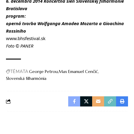
6. decembra 2014 Koncertná sieň Slovenskej filharmónie
Bratislava
program:
operná tvorba Wolfganga Amadea Mozarta a Gioachina
Rossiniho
www.bhsfestival.sk
Foto © PANER
TÉMATA
George Petrou
Max Emanuel Cenčić
Slovenská filharmónia