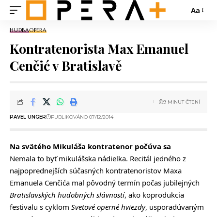
Aa
HUDBA
OPERA
Kontratenorista Max Emanuel
Cenčić v Bratislavě
9 MINUT ČTENÍ
PAVEL UNGER
PUBLIKOVÁNO 07/12/2014
Na svätého Mikuláša kontratenor počúva sa
Nemala to byť mikulášska nádielka. Recitál jedného z
najpoprednejších súčasných kontratenoristov Maxa
Emanuela Cenčića mal pôvodný termín počas jubilejných
Bratislavských hudobných slávností
, ako koprodukcia
festivalu s cyklom
Svetové operné hviezdy
, usporadúvaným