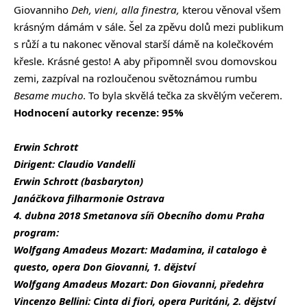
Giovanniho
Deh, vieni, alla finestra,
kterou věnoval všem
krásným dámám v sále. Šel za zpěvu dolů mezi publikum
s růží a tu nakonec věnoval starší dámě na kolečkovém
křesle. Krásné gesto! A aby připomněl svou domovskou
zemi, zazpíval na rozloučenou světoznámou rumbu
Besame mucho
. To byla skvělá tečka za skvělým večerem.
Hodnocení autorky recenze: 95%
Erwin Schrott
Dirigent: Claudio Vandelli
Erwin Schrott (basbaryton)
Janáčkova filharmonie Ostrava
4. dubna 2018 Smetanova síň Obecního domu Praha
program:
Wolfgang Amadeus Mozart: Madamina, il catalogo è
questo, opera Don Giovanni, 1. dějství
Wolfgang Amadeus Mozart: Don Giovanni, předehra
Vincenzo Bellini: Cinta di fiori, opera Puritáni, 2. dějství