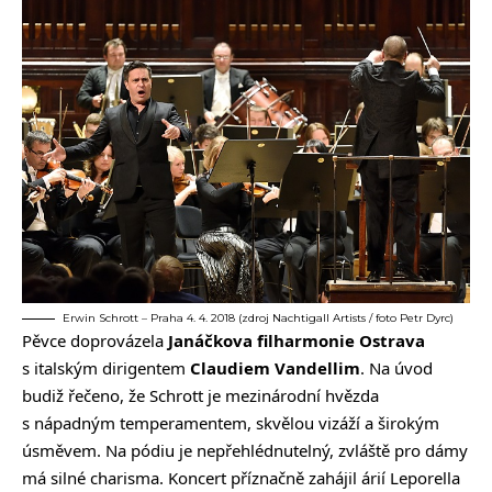
Erwin Schrott – Praha 4. 4. 2018 (zdroj Nachtigall Artists / foto Petr Dyrc)
Pěvce doprovázela
Janáčkova filharmonie Ostrava
s italským dirigentem
Claudiem Vandellim
. Na úvod
budiž řečeno, že Schrott je mezinárodní hvězda
s nápadným temperamentem, skvělou vizáží a širokým
úsměvem. Na pódiu je nepřehlédnutelný, zvláště pro dámy
má silné charisma. Koncert příznačně zahájil árií Leporella