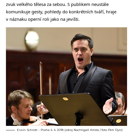
zvuk velkého tělesa za sebou. S publikem neustále
komunikuje gesty, pohledy do konkrétních tváří, hraje
v náznaku operní roli jako na jevišti.
Erwin Schrott – Praha 4. 4. 2018 (zdroj Nachtigall Artists / foto Petr Dyrc)