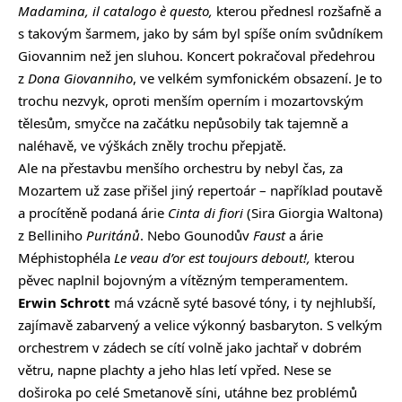
Madamina, il catalogo è questo
,
kterou přednesl rozšafně a
s takovým šarmem, jako by sám byl spíše oním svůdníkem
Giovannim než jen sluhou. Koncert pokračoval předehrou
z
Dona Giovanniho
, ve velkém symfonickém obsazení. Je to
trochu nezvyk, oproti menším operním i mozartovským
tělesům, smyčce na začátku nepůsobily tak tajemně a
naléhavě, ve výškách zněly trochu přepjatě.
Ale na přestavbu menšího orchestru by nebyl čas, za
Mozartem už zase přišel jiný repertoár – například poutavě
a procítěně podaná árie
Cinta di fiori
(Sira Giorgia Waltona)
z Belliniho
Puritánů
. Nebo Gounodův
Faust
a árie
Méphistophéla
Le veau d’or est toujours debout!
,
kterou
pěvec naplnil bojovným a vítězným temperamentem.
Erwin Schrott
má vzácně syté basové tóny, i ty nejhlubší,
zajímavě zabarvený a velice výkonný basbaryton. S velkým
orchestrem v zádech se cítí volně jako jachtař v dobrém
větru, napne plachty a jeho hlas letí vpřed. Nese se
doširoka po celé Smetanově síni, utáhne bez problémů