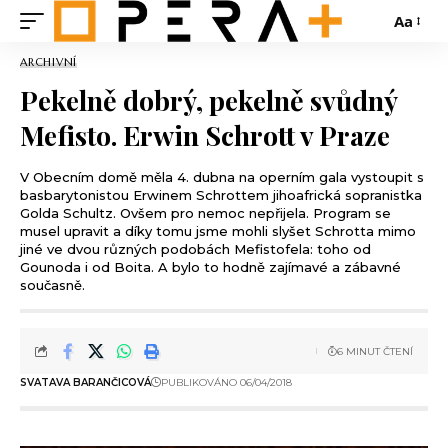
Aa
ARCHIVNÍ
Pekelně dobrý, pekelně svůdný
Mefisto. Erwin Schrott v Praze
V Obecním domě měla 4. dubna na operním gala vystoupit s
basbarytonistou Erwinem Schrottem jihoafrická sopranistka
Golda Schultz. Ovšem pro nemoc nepřijela. Program se
musel upravit a díky tomu jsme mohli slyšet Schrotta mimo
jiné ve dvou různých podobách Mefistofela: toho od
Gounoda i od Boita. A bylo to hodně zajímavé a zábavné
současně.
6 MINUT ČTENÍ
SVATAVA BARANČICOVÁ
PUBLIKOVÁNO 06/04/2018