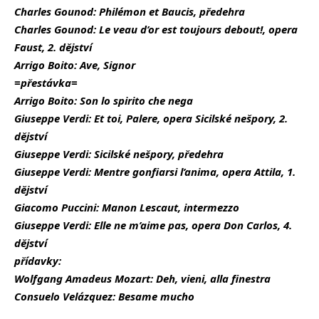
Charles Gounod:
Philémon et Baucis, předehra
Charles Gounod:
Le veau d’or est toujours debout!, opera
Faust, 2. dějství
Arrigo Boito: Ave, Signor
=přestávka=
Arrigo Boito: Son lo spirito che nega
Giuseppe Verdi: Et toi, Palere, opera Sicilské nešpory, 2.
dějství
Giuseppe Verdi: Sicilské nešpory, předehra
Giuseppe Verdi:
Mentre gonfiarsi l’anima, opera Attila, 1.
dějství
Giacomo Puccini: Manon Lescaut, intermezzo
Giuseppe Verdi: Elle ne m’aime pas, opera Don Carlos, 4.
dějství
přídavky:
Wolfgang Amadeus Mozart:
Deh, vieni, alla finestra
Consuelo Velázquez: Besame mucho