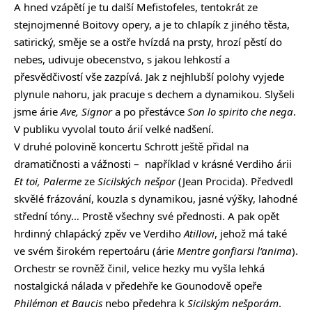
A hned vzápětí je tu další Mefistofeles, tentokrát ze
stejnojmenné Boitovy opery, a je to chlapík z jiného těsta,
satirický, směje se a ostře hvízdá na prsty, hrozí pěstí do
nebes, udivuje obecenstvo, s jakou lehkostí a
přesvědčivostí vše zazpívá. Jak z nejhlubší polohy vyjede
plynule nahoru, jak pracuje s dechem a dynamikou. Slyšeli
jsme árie
Ave, Signor
a po přestávce
Son lo spirito che nega
.
V publiku vyvolal touto árií velké nadšení.
V druhé polovině koncertu Schrott ještě přidal na
dramatičnosti a vážnosti – například v krásné Verdiho árii
Et toi, Palerme
ze
Sicilských nešpor
(Jean Procida). Předvedl
skvělé frázování, kouzla s dynamikou, jasné výšky, lahodné
střední tóny… Prostě všechny své přednosti. A pak opět
hrdinný chlapácký zpěv ve Verdiho
Atillovi
, jehož má také
ve svém širokém repertoáru (árie
Mentre gonfiarsi l’anima
).
Orchestr se rovněž činil, velice hezky mu vyšla lehká
nostalgická nálada v předehře ke Gounodově opeře
Philémon et Baucis
nebo předehra k
Sicilským nešporám
.