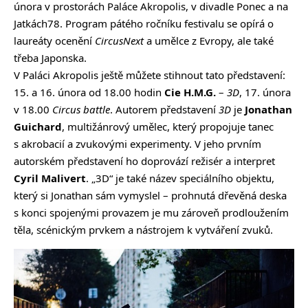
února v prostorách Paláce Akropolis, v divadle Ponec a na
Jatkách78. Program pátého ročníku festivalu se opírá o
laureáty ocenění
CircusNext
a umělce z Evropy, ale také
třeba Japonska.
V Paláci Akropolis ještě můžete stihnout tato představení:
15. a 16. února od 18.00 hodin
Cie H.M.G.
–
3D
, 17. února
v 18.00
Circus battle
. Autorem představení
3D
je
Jonathan
Guichard
, multižánrový umělec, který propojuje tanec
s akrobacií a zvukovými experimenty. V jeho prvním
autorském představení ho doprovází režisér a interpret
Cyril Malivert
. „3D“ je také název speciálního objektu,
který si Jonathan sám vymyslel – prohnutá dřevěná deska
s konci spojenými provazem je mu zároveň prodloužením
těla, scénickým prvkem a nástrojem k vytváření zvuků.