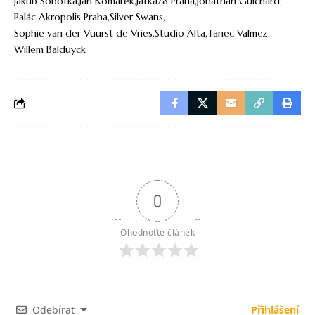
Jakub Sobotka
Jan Komárek
Jatka78 Praha
Jonathan Guichard
Palác Akropolis Praha
Silver Swans
Sophie van der Vuurst de Vries
Studio Alta
Tanec Valmez
Willem Balduyck
0
Ohodnoťte článek
Odebírat
Přihlášení