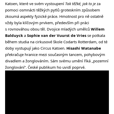
Katoen, které ve svém vystoupení
Tak těžké, jak to je
za
pomoci osmnácti těžkých pytlů groteskním způsobem
zkoumá aspekty fyzické práce. Hmotnost pro ně ostatně
vždy byla klíčovým prvkem, především při práci
s rovnováhou obou těl. Dvojice mladých umělců
Willem
Balduyck
a
Sophie van der Vuurst de Vries
se potkala
během studia na cirkusové škole Codarts Rotterdam, od té
doby vystupují jako Circus Katoen.
Hisashi Watanabe
překračuje hranice mezi současným tancem, pohybovým
divadlem a žonglováním. Sám svému umění říká „pozemní
žonglování“. České publikum ho uvidí poprvé.