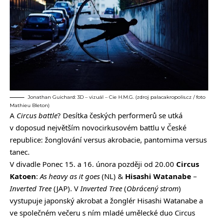
Jonathan Guichard: 3D – vizuál – Cie H.M.G. (zdroj palacakropolis.cz / foto
Mathieu Bleton)
A
Circus battle
? Desítka českých performerů se utká
v doposud největším novocirkusovém battlu v České
republice: žonglování versus akrobacie, pantomima versus
tanec.
V divadle Ponec 15. a 16. února později od 20.00
Circus
Katoen
:
As heavy as it goes
(NL) &
Hisashi Watanabe
–
Inverted Tree
(JAP). V
Inverted Tree
(
Obrácený strom
)
vystupuje japonský akrobat a žonglér Hisashi Watanabe a
ve společném večeru s ním mladé umělecké duo Circus