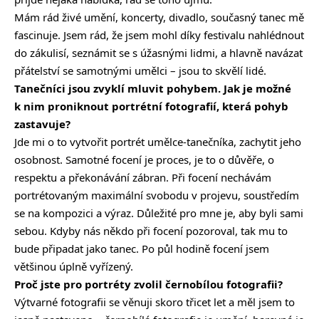
Mám rád živé umění, koncerty, divadlo, současný tanec mě
fascinuje. Jsem rád, že jsem mohl díky festivalu nahlédnout
do zákulisí, seznámit se s úžasnými lidmi, a hlavně navázat
přátelství se samotnými umělci – jsou to skvělí lidé.
Tanečníci jsou zvyklí mluvit pohybem. Jak je možné
k nim proniknout portrétní fotografií, která pohyb
zastavuje?
Jde mi o to vytvořit portrét umělce-tanečníka, zachytit jeho
osobnost. Samotné focení je proces, je to o důvěře, o
respektu a překonávání zábran. Při focení nechávám
portrétovaným maximální svobodu v projevu, soustředím
se na kompozici a výraz. Důležité pro mne je, aby byli sami
sebou. Kdyby nás někdo při focení pozoroval, tak mu to
bude připadat jako tanec. Po půl hodině focení jsem
většinou úplně vyřízený.
Proč jste pro portréty zvolil černobílou fotografii?
Výtvarné fotografii se věnuji skoro třicet let a měl jsem to