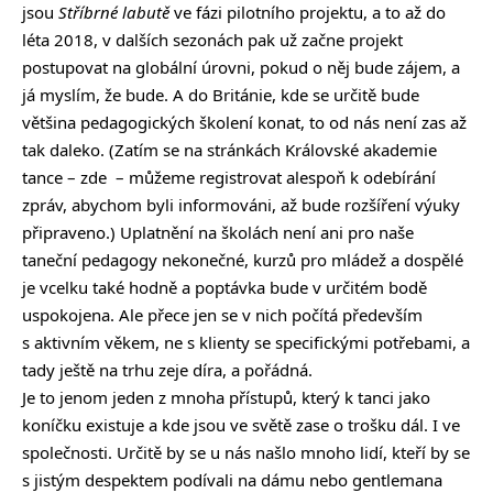
jsou
Stříbrné labutě
ve fázi pilotního projektu, a to až do
léta 2018, v dalších sezonách pak už začne projekt
postupovat na globální úrovni, pokud o něj bude zájem, a
já myslím, že bude. A do Británie, kde se určitě bude
většina pedagogických školení konat, to od nás není zas až
tak daleko. (Zatím se na stránkách Královské akademie
tance –
zde
– můžeme registrovat alespoň k odebírání
zpráv, abychom byli informováni, až bude rozšíření výuky
připraveno.) Uplatnění na školách není ani pro naše
taneční pedagogy nekonečné, kurzů pro mládež a dospělé
je vcelku také hodně a poptávka bude v určitém bodě
uspokojena. Ale přece jen se v nich počítá především
s aktivním věkem, ne s klienty se specifickými potřebami, a
tady ještě na trhu zeje díra, a pořádná.
Je to jenom jeden z mnoha přístupů, který k tanci jako
koníčku existuje a kde jsou ve světě zase o trošku dál. I ve
společnosti. Určitě by se u nás našlo mnoho lidí, kteří by se
s jistým despektem podívali na dámu nebo gentlemana