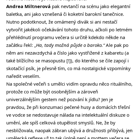
Andrea Miltnerová
pak nevtančí na scénu jako elegantní
baletka, ani jako vznešená či koketní barokní tanečnice.
Nutno podotknout, že omámený divák si ani nestačí
vytvořit jakékoli očekávání tohoto druhu, ačkoli po letmém
přehlédnutí programu večera si určitě kdekdo někde na
začátku řekl: „
Ha, tady možná půjde o baroko.“
Ale pak po
něm ani nezavzdychá a číslo jako vystřižené z kabaretu (a
také blížícího se masopustu [!]), do kterého se čile zapojí i
skotačící psík, je přesně tím, co má nostalgické vzpomínky
naředit veselím.
Na společné večeři s umělci vidím opravdu něco rituálního,
protože co může být osobnějším a zároveň
univerzálnějším gestem než pozvání k jídlu? Jen je
pravdou, že při konzumaci pečené husy a domácích třešní
ve vodce se nedostavuje nálada na intelektuální diskuze o
umění, ale spíš celková otupělost smyslů. Ne, že by
nesbližovala, naopak zábran ubývá a družnosti přibývá, jen
umělecká reflexe už to tak úplně není a mottem večera se