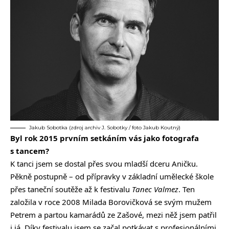
Jakub Sobotka (zdroj archiv J. Sobotky / foto Jakub Koutný)
Byl rok 2015 prvním setkáním vás jako fotografa
s tancem?
K tanci jsem se dostal přes svou mladší dceru Aničku.
Pěkně postupně – od přípravky v základní umělecké škole
přes taneční soutěže až k festivalu
Tanec Valmez
. Ten
založila v roce 2008 Milada Borovičková se svým mužem
Petrem a partou kamarádů ze Zašové, mezi něž jsem patřil
i já. Díky festivalu jsem se začal potkávat s profesionálními