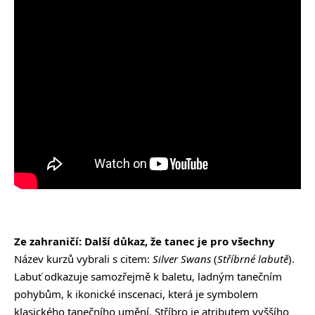
Ze zahraničí: Další důkaz, že tanec je pro všechny
Název kurzů vybrali s citem:
Silver Swans
(
Stříbrné labutě
).
Labuť odkazuje samozřejmě k baletu, ladným tanečním
pohybům, k ikonické inscenaci, která je symbolem
klasického tanečního umění. Stříbro je atributem vyššího