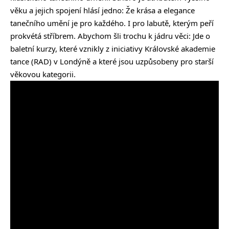
věku a jejich spojení hlásí jedno: Že krása a elegance
tanečního umění je pro každého. I pro labutě, kterým peří
prokvétá stříbrem. Abychom šli trochu k jádru věci: Jde o
baletní kurzy, které vznikly z iniciativy Královské akademie
tance (RAD) v Londýně a které jsou uzpůsobeny pro starší
věkovou kategorii.