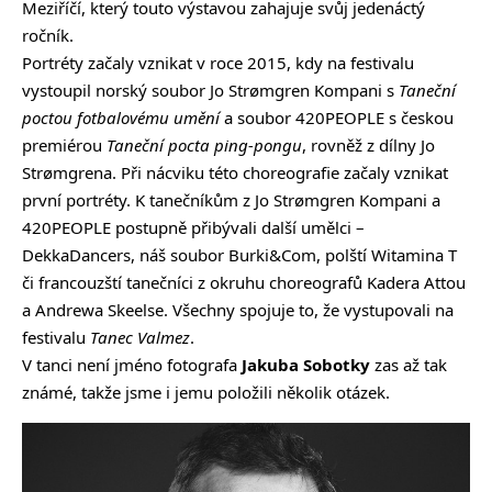
Meziříčí, který touto výstavou zahajuje svůj jedenáctý
ročník.
Portréty začaly vznikat v roce 2015, kdy na festivalu
vystoupil norský soubor Jo Strømgren Kompani s
Taneční
poctou fotbalovému umění
a soubor 420PEOPLE s českou
premiérou
Taneční pocta ping-pongu
, rovněž z dílny Jo
Strømgrena. Při nácviku této choreografie začaly vznikat
první portréty. K tanečníkům z Jo Strømgren Kompani a
420PEOPLE postupně přibývali další umělci –
DekkaDancers, náš soubor Burki&Com, polští Witamina T
či francouzští tanečníci z okruhu choreografů Kadera Attou
a Andrewa Skeelse. Všechny spojuje to, že vystupovali na
festivalu
Tanec Valmez
.
V tanci není jméno fotografa
Jakuba Sobotky
zas až tak
známé, takže jsme i jemu položili několik otázek.