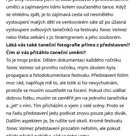
umělci a zajímavými lidmi kolem současného tance. Když
se ohlédnu zpět, je to zajímavá cesta od nesmělého
vystoupení malých dětí ve venkovském sále až po úžasná
vystoupení světových tanečníků na festivalu
Tanec Valmez
nebo třeba setkání s Jo Strømgrenem a jeho souborem.
Láká vás také taneční fotografie přímo z představení?
Čím si vás přitáhlo taneční umění?
To je moje práce. Dělám dokumentaci každého ročníku
Tanec Valmez
od prvního ročníku, mým úkolem byla
propagace a fotodokumentace festivalu. Představení fotím
moc rád, naplňuje mě to, ale tolik si ho nevychutnám,
protože se musím soustředit na focení. Pokud chci udělat
dobrou fotku, musím se zaměřit jen na jednoho tanečníka
a „jet“ s ním. Tím přicházím o vjem z celé scény. Proto se
na řadu představení jedu podívat znovu pouze jako divák.
Dalším aspektem je, že rušíte své okolí. Kromě festivalu
Tanec Valmez
představení prozatím nefotím, ale pokud
přijde nějaká nabídka, rád se toho ujmu.