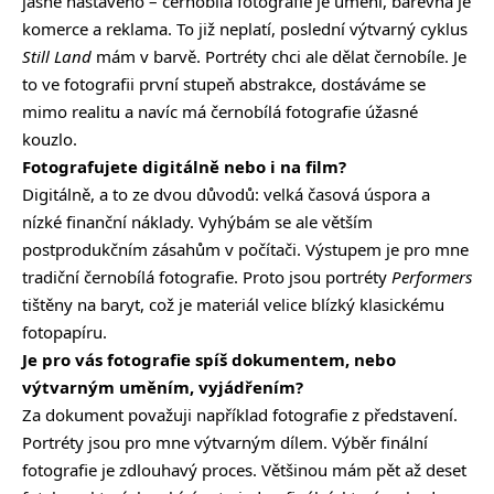
jasně nastaveno – černobílá fotografie je umění, barevná je
komerce a reklama. To již neplatí, poslední výtvarný cyklus
Still Land
mám v barvě. Portréty chci ale dělat černobíle. Je
to ve fotografii první stupeň abstrakce, dostáváme se
mimo realitu a navíc má černobílá fotografie úžasné
kouzlo.
Fotografujete digitálně nebo i na film?
Digitálně, a to ze dvou důvodů: velká časová úspora a
nízké finanční náklady. Vyhýbám se ale větším
postprodukčním zásahům v počítači. Výstupem je pro mne
tradiční černobílá fotografie. Proto jsou portréty
Performers
tištěny na baryt, což je materiál velice blízký klasickému
fotopapíru.
Je pro vás fotografie spíš dokumentem, nebo
výtvarným uměním, vyjádřením?
Za dokument považuji například fotografie z představení.
Portréty jsou pro mne výtvarným dílem. Výběr finální
fotografie je zdlouhavý proces. Většinou mám pět až deset