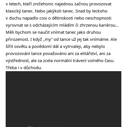
v letech, kteří zničehonic najednou začnou provozovat
klasický tanec. Nebo jakýkoli tanec. Snad by leckoho
v duchu napadlo cosi o dětinskosti nebo neschopnosti
vyrovnat se s odcházejícím mládím či zhrzenou kariérou…
Měli bychom se naučit vnímat tanec jako druhou
přirozenost. I když „my“ od tance už jej tak vnímáme. Ale
šířit osvětu a povědomí dál a vytrvaleji, aby nebylo
provozování tance považováno ani za elitářství, ani za
výstřednost, ale za zcela normální trávení volného času.
Třeba i v důchodu.