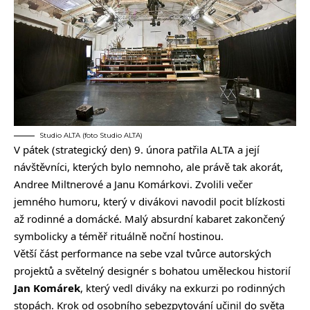
Studio ALTA (foto Studio ALTA)
V pátek (strategický den) 9. února patřila ALTA a její
návštěvníci, kterých bylo nemnoho, ale právě tak akorát,
Andree Miltnerové a Janu Komárkovi. Zvolili večer
jemného humoru, který v divákovi navodil pocit blízkosti
až rodinné a domácké. Malý absurdní kabaret zakončený
symbolicky a téměř rituálně noční hostinou.
Větší část performance na sebe vzal tvůrce autorských
projektů a světelný designér s bohatou uměleckou historií
Jan Komárek
, který vedl diváky na exkurzi po rodinných
stopách. Krok od osobního sebezpytování učinil do světa