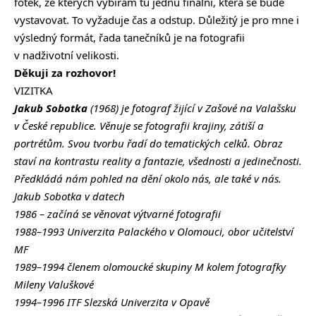
fotek, ze kterých vybírám tu jednu finální, která se bude
vystavovat. To vyžaduje čas a odstup. Důležitý je pro mne i
výsledný formát, řada tanečníků je na fotografii
v nadživotní velikosti.
Děkuji za rozhovor!
VIZITKA
Jakub Sobotka
(1968) je fotograf žijící v Zašové na Valašsku
v České republice. Věnuje se fotografii krajiny, zátiší a
portrétům. Svou tvorbu řadí do tematických celků. Obraz
staví na kontrastu reality a fantazie, všednosti a jedinečnosti.
Předkládá nám pohled na dění okolo nás, ale také v nás.
Jakub Sobotka v datech
1986 – začíná se věnovat výtvarné fotografii
1988–1993 Univerzita Palackého v Olomouci, obor učitelství
MF
1989–1994 členem olomoucké skupiny M kolem fotografky
Mileny Valuškové
1994–1996 ITF Slezská Univerzita v Opavě