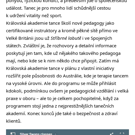
pohybu, fyzickou kondici, a především jde o společenskou
událost. Tanec je pro mnoho lidí schůdnější cestou
k udržení vitality než sport.
Královská akademie tance školí nové pedagogy jako
certifikované instruktory a kromě pěkné sítě přímo ve
Velké Británii jsou už
Stříbrné labutě
i ve Spojených
státech. Zvláštní je, že rozhovory a detailní informace
poskytují jen tam, kde už nějakého takového pedagoga
mají, nebo kde se k nim někdo chce připojit. Zatím má
Královská akademie tance v plánu z vlastní iniciativy
rozšířit pole působnosti do Austrálie, kde je terapie tancem
na vysoké úrovni. Ale do programu se může přihlásit
kdokoli, podmínkou ovšem je pedagogické vzdělání i velká
praxe v oboru – ale to je celkem pochopitelné, když za
programem stojí jedna z nejprestižnějších tanečních
akademií. Konec konců jde také o bezpečnost a zdraví
klientů.