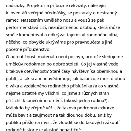
nadsázky. Projektor a příbuzné rekvizity, náležející
k inventáři veřejné přednášky, se postaraly o nestranný
rámec. Nasazením umělého nosu a vousů se pak
performer stává cizí, nezúčastněnou osobou, která může
směle komentovat a odkrývat tajemství rodinného alba,
něčeho, co obvykle ukrýváme pro pravnoučata a jiné
početné příbuzenstvo.
O autentičnosti materiálu není pochyb, protože sledujeme
umělcův rodokmen po dobré století. Co jej vlastně vede
k takové otevřenosti? Staré časy návštěvníka obemknou a
pohltí, a tak si ani neuvědomuje, jak balancuje mezi úlohou
diváka a vzdáleného rodinného příslušníka (a co vlastně,
nejsme ostatně my všichni, co jsme z různých stran
přičichli k tanečnímu umění, taková jedna rodina?).
Málokdo by zřejmě věřil, že taková podrobná exkurze
může bavit a zaujmout na tak dlouhou dobu, aniž by
publiku přišlo na mysl, že vloudit se do takových zákoutí
rodinné historie je vlastně nepatřičné.