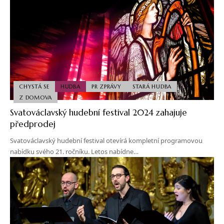
CHYSTÁ SE
HUDBA
PR ZPRÁVY
STARÁ HUDBA
Z DOMOVA
Svatováclavský hudební festival 2024 zahajuje
předprodej
Svatováclavský hudební festival otevírá kompletní programovou
nabídku svého 21. ročníku. Letos nabídne…