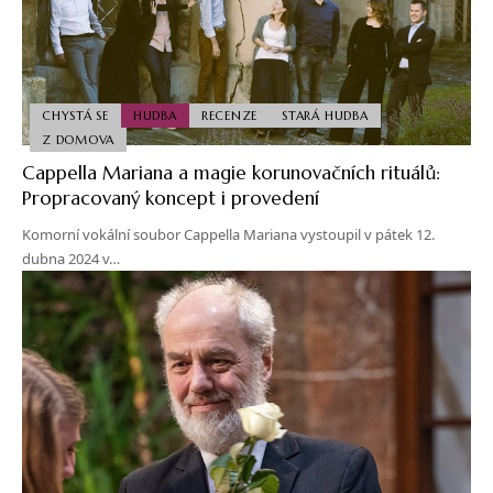
CHYSTÁ SE
HUDBA
RECENZE
STARÁ HUDBA
Z DOMOVA
Cappella Mariana a magie korunovačních rituálů:
Propracovaný koncept i provedení
Komorní vokální soubor Cappella Mariana vystoupil v pátek 12.
dubna 2024 v…