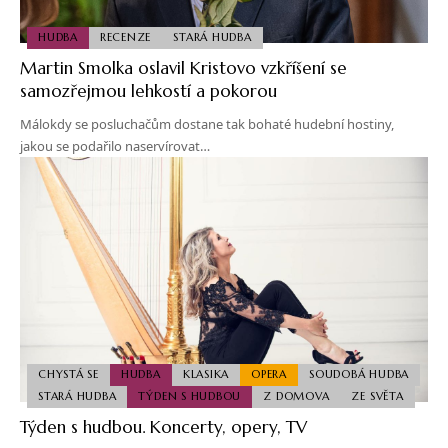
HUDBA
RECENZE
STARÁ HUDBA
Martin Smolka oslavil Kristovo vzkříšení se
samozřejmou lehkostí a pokorou
Málokdy se posluchačům dostane tak bohaté hudební hostiny,
jakou se podařilo naservírovat…
CHYSTÁ SE
HUDBA
KLASIKA
OPERA
SOUDOBÁ HUDBA
STARÁ HUDBA
TÝDEN S HUDBOU
Z DOMOVA
ZE SVĚTA
Týden s hudbou. Koncerty, opery, TV