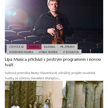
CHYSTÁ SE
HUDBA
KLASIKA
PR ZPRÁVY
SOUDOBÁ HUDBA
STARÁ HUDBA
Z DOMOVA
Lípa Musica přichází s pestrým programem i novou
tváří
Světová premiéra Beaty Hlavenkové, odvážný projekt soudobé
hudby se sólistou Danielem Matejčou…