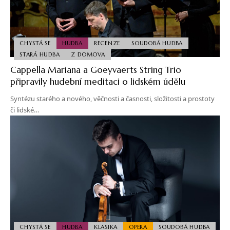
CHYSTÁ SE
HUDBA
RECENZE
SOUDOBÁ HUDBA
STARÁ HUDBA
Z DOMOVA
Cappella Mariana a Goeyvaerts String Trio
připravily hudební meditaci o lidském údělu
Syntézu starého a nového, věčnosti a časnosti, složitosti a prostoty
či lidské…
CHYSTÁ SE
HUDBA
KLASIKA
OPERA
SOUDOBÁ HUDBA