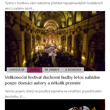
Týdnu s hudbou vám nabízíme přehled nejzajímavějších hudebních
akcí z vašeho okolí…
CHYSTÁ SE
HUDBA
PR ZPRÁVY
Z DOMOVA
Velikonoční festival duchovní hudby letos nabídne
pouze domácí autory a několik premiér
Terroir, pojem, který se používá zejména ve vinařství, je podtitulem
letošního 31.…