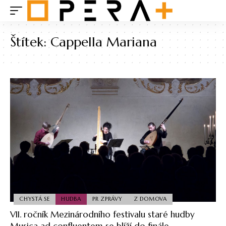
Štítek:
Cappella Mariana
CHYSTÁ SE
HUDBA
PR ZPRÁVY
Z DOMOVA
VII. ročník Mezinárodního festivalu staré hudby
Musica ad confluentem se blíží do finále