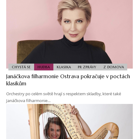
CHYSTÁ SE
HUDBA
KLASIKA
PR ZPRÁVY
Z DOMOVA
Janáčkova filharmonie Ostrava pokračuje v poctách
klasikům
Orchestry po celém světě hrají s respektem skladby, které také
Janáčkova filharmonie…