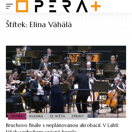
Štítek:
Elina Vähälä
HUDBA
KLASIKA
ZE SVĚTA
ZPRÁVY
Bruchovo finále s neplánovanou akrobacií. V Lahti
létaly vzduchem vzácné housle