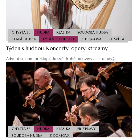
CHYSTÁ SE
HUDBA
KLASIKA
SOUDOBÁ HUDBA
STARÁ HUDBA
TÝDEN S HUDBOU
Z DOMOVA
ZE SVĚTA
Týden s hudbou. Koncerty, opery, streamy
Advent se nám překlopil do své druhé poloviny a je tu nový…
CHYSTÁ SE
HUDBA
KLASIKA
PR ZPRÁVY
SOUDOBÁ HUDBA
Z DOMOVA