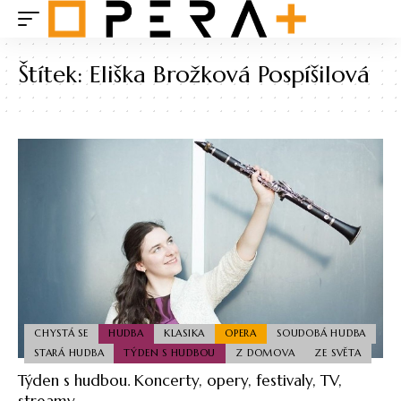
Štítek:
Eliška Brožková Pospíšilová
CHYSTÁ SE
HUDBA
KLASIKA
OPERA
SOUDOBÁ HUDBA
STARÁ HUDBA
TÝDEN S HUDBOU
Z DOMOVA
ZE SVĚTA
Týden s hudbou. Koncerty, opery, festivaly, TV,
streamy