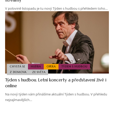
V polovině listopadu je tu nový Týden s hudbou s přehledem toho…
CHYSTÁ SE
HUDBA
OPERA
TÝDEN S HUDBOU
Z DOMOVA
ZE SVĚTA
Týden s hudbou. Letní koncerty a představení živě i
online
Na nový týden vám přinášíme aktuální Týden s hudbou. V přehledu
nejzajímavějších…