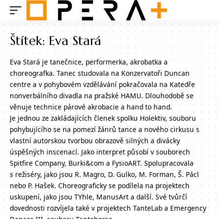
Štítek:
Eva Stará
Eva Stará je tanečnice, performerka, akrobatka a
choreografka. Tanec studovala na Konzervatoři Duncan
centre a v pohybovém vzdělávání pokračovala na Katedře
nonverbálního divadla na pražské HAMU. Dlouhodobě se
věnuje technice párové akrobacie a hand to hand.
Je jednou ze zakládajících členek spolku Holektiv, souboru
pohybujícího se na pomezí žánrů tance a nového cirkusu s
vlastní autorskou tvorbou obrazově silných a divácky
úspěšných inscenací. Jako interpret působí v souborech
Spitfire Company, Burki&com a FysioART. Spolupracovala
s režiséry, jako jsou R. Magro, D. Gulko, M. Forman, Š. Pácl
nebo P. Hašek. Choreograficky se podílela na projektech
uskupení, jako jsou TYhle, ManusArt a další. Své tvůrčí
dovednosti rozvíjela také v projektech TanteLab a Emergency