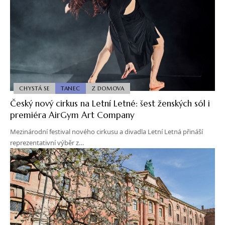
CHYSTÁ SE
TANEC
Z DOMOVA
Český nový cirkus na Letní Letné: šest ženských sól i
premiéra AirGym Art Company
Mezinárodní festival nového cirkusu a divadla Letní Letná přináší
reprezentativní výběr z…