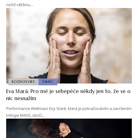
nichž většinu…
ROZHOVORY
TANEC
Eva Stará: Pro mě je sebepéče někdy jen to, že se o
nic nesnažím
Performance Wellmass Evy Staré, která je pokračováním a završením
trilogie MASS, útočí…