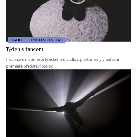
TANEC
TÝDEN S TANCEM
Týden s tancem
Inscenace na pomezí fyzického divadla a pantomimy v páteční
premiéře představí osudy…