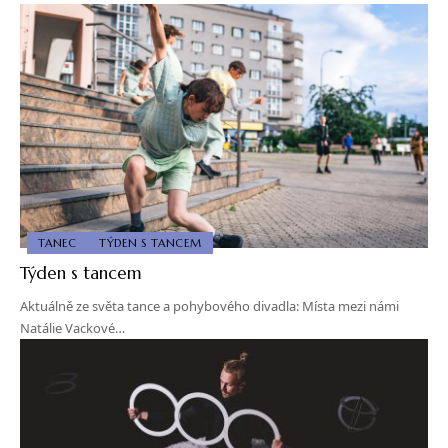
TANEC
TÝDEN S TANCEM
Týden s tancem
Aktuálně ze světa tance a pohybového divadla: Místa mezi námi
Natálie Vackové…