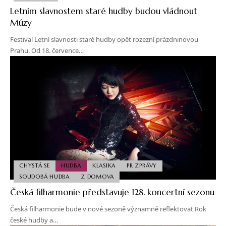
Letním slavnostem staré hudby budou vládnout
Múzy
Festival Letní slavnosti staré hudby opět rozezní prázdninovou
Prahu. Od 18. července…
CHYSTÁ SE
HUDBA
KLASIKA
PR ZPRÁVY
SOUDOBÁ HUDBA
Z DOMOVA
Česká filharmonie představuje 128. koncertní sezonu
Česká filharmonie bude v nové sezoně významně reflektovat Rok
české hudby a…