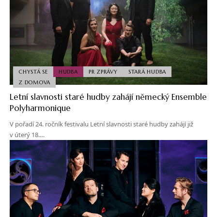
CHYSTÁ SE
HUDBA
PR ZPRÁVY
STARÁ HUDBA
Z DOMOVA
Letní slavnosti staré hudby zahájí německý Ensemble
Polyharmonique
V pořadí 24. ročník festivalu Letní slavnosti staré hudby zahájí již
v úterý 18.…