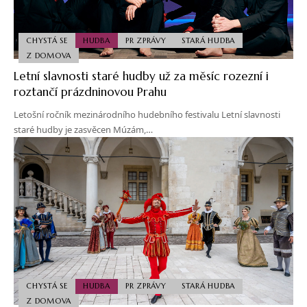
CHYSTÁ SE
HUDBA
PR ZPRÁVY
STARÁ HUDBA
Z DOMOVA
Letní slavnosti staré hudby už za měsíc rozezní i
roztančí prázdninovou Prahu
Letošní ročník mezinárodního hudebního festivalu Letní slavnosti
staré hudby je zasvěcen Múzám,…
CHYSTÁ SE
HUDBA
PR ZPRÁVY
STARÁ HUDBA
Z DOMOVA