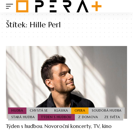
Štítek:
Hille Perl
HUDBA
CHYSTÁ SE
KLASIKA
OPERA
SOUDOBÁ HUDBA
STARÁ HUDBA
TÝDEN S HUDBOU
Z DOMOVA
ZE SVĚTA
Týden s hudbou. Novoroční koncerty, TV, kino