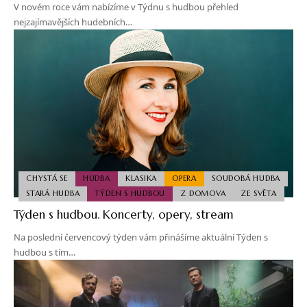
V novém roce vám nabízíme v Týdnu s hudbou přehled
nejzajímavějších hudebních…
CHYSTÁ SE
HUDBA
KLASIKA
OPERA
SOUDOBÁ HUDBA
STARÁ HUDBA
TÝDEN S HUDBOU
Z DOMOVA
ZE SVĚTA
Týden s hudbou. Koncerty, opery, stream
Na poslední červencový týden vám přinášíme aktuální Týden s
hudbou s tím…