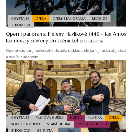
CHYSTÁ SE
OPERA
OPERNÍ PANORAMA
RECENZE
Z DOMOVA
Operní panorama Heleny Havlíkové (441) – Jan Amos
Komenský sevřený do scénického oratoria
Operní soubor Jihočeského divadla u skladatele Jana Jiráska objednal
a nyní v hudebním…
CHYSTÁ SE
FILMOVÁ HUDBA
HUDBA
KLASIKA
OPERA
SOUDOBÁ HUDBA
STARÁ HUDBA
TÝDEN S HUDBOU
Z DOMOVA
ZE SVĚTA