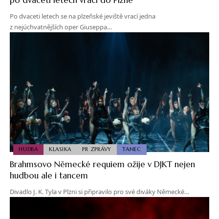
Po dvaceti letech se na plzeňské jeviště vrací jedna
z nejúchvatnějších oper Giuseppa…
HUDBA
KLASIKA
PR ZPRÁVY
TANEC
Brahmsovo Německé requiem ožije v DJKT nejen
hudbou ale i tancem
Divadlo J. K. Tyla v Plzni si připravilo pro své diváky Německé…