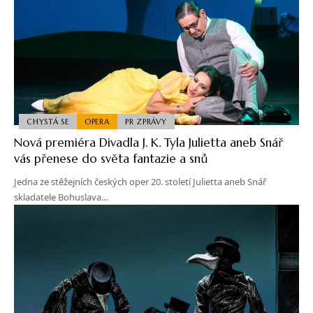
CHYSTÁ SE
OPERA
PR ZPRÁVY
Nová premiéra Divadla J. K. Tyla Julietta aneb Snář
vás přenese do světa fantazie a snů
Jedna ze stěžejních českých oper 20. století Julietta aneb Snář
skladatele Bohuslava…