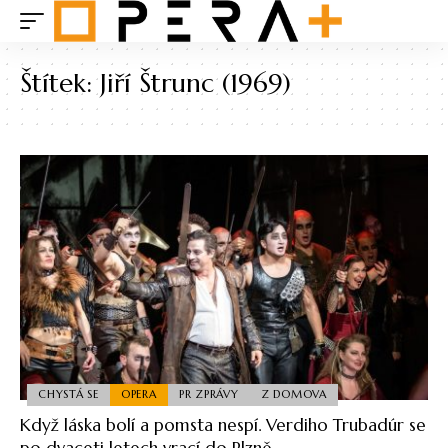
Štítek:
Jiří Štrunc (1969)
CHYSTÁ SE
OPERA
PR ZPRÁVY
Z DOMOVA
Když láska bolí a pomsta nespí. Verdiho Trubadúr se
po dvaceti letech vrací do Plzně