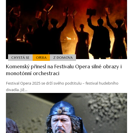
CHYSTÁ SE
OPERA
Z DOMOVA
Komenský přinesl na Festivalu Opera silné obrazy i
monotónní orchestraci
Festival Opera 2025 se drží svého podtitulu – festival hudebního
divadla. Již…