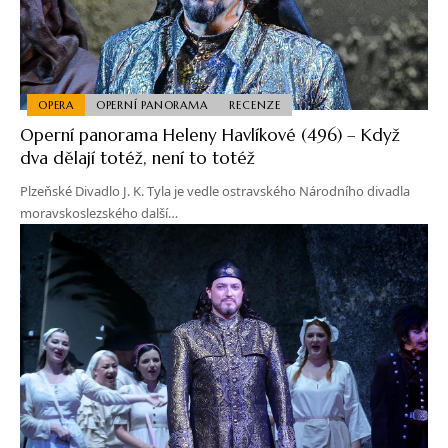
OPERA
OPERNÍ PANORAMA
RECENZE
Operní panorama Heleny Havlíkové (496) – Když
dva dělají totéž, není to totéž
Plzeňské Divadlo J. K. Tyla je vedle ostravského Národního divadla
moravskoslezského další…