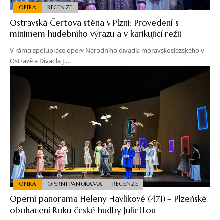
OPERA
RECENZE
Ostravská Čertova stěna v Plzni: Provedení s
minimem hudebního výrazu a v karikující režii
V rámci spolupráce opery Národního divadla moravskoslezského v
Ostravě a Divadla J.…
OPERA
OPERNÍ PANORAMA
RECENZE
Operní panorama Heleny Havlíkové (471) – Plzeňské
obohacení Roku české hudby Juliettou