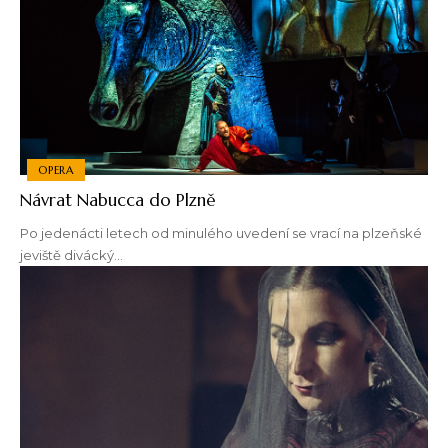
OPERA
Návrat Nabucca do Plzně
Po jedenácti letech od minulého uvedení se vrací na plzeňské
jeviště divácký…