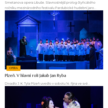
Smetanova opera Libuše. Slavnostnější prolog čtyřicátého
ročníku mezinárodního festivalu Pardubické hudební jaro…
OPERA
Plzeň. V hlavní roli Jakub Jan Ryba
Divadlo J. K. Tyla Plzeň uvedlo v sobotu 14. října ve své…