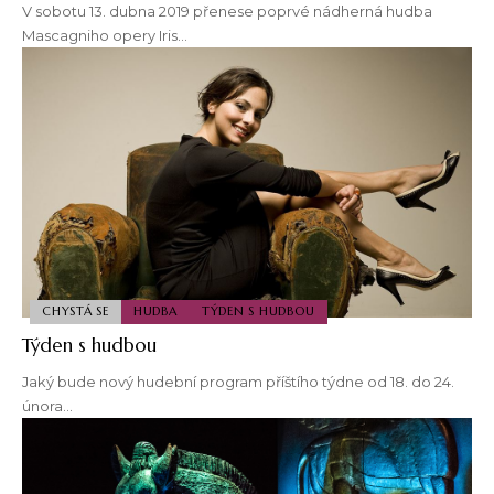
V sobotu 13. dubna 2019 přenese poprvé nádherná hudba
Mascagniho opery Iris…
CHYSTÁ SE
HUDBA
TÝDEN S HUDBOU
Týden s hudbou
Jaký bude nový hudební program příštího týdne od 18. do 24.
února…