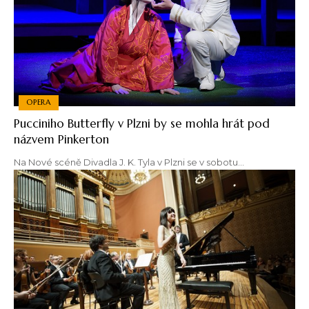
OPERA
Pucciniho Butterfly v Plzni by se mohla hrát pod
názvem Pinkerton
Na Nové scéně Divadla J. K. Tyla v Plzni se v sobotu…