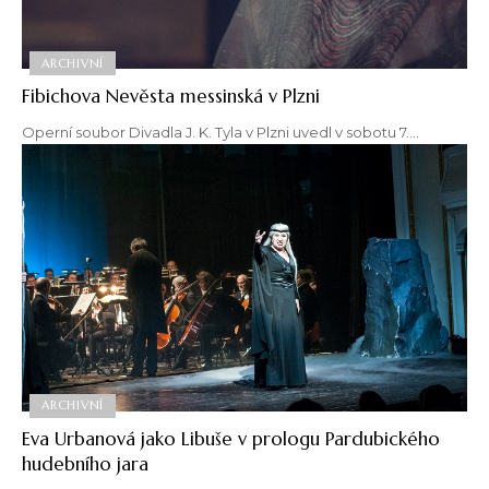
ARCHIVNÍ
Fibichova Nevěsta messinská v Plzni
Operní soubor Divadla J. K. Tyla v Plzni uvedl v sobotu 7.…
ARCHIVNÍ
Eva Urbanová jako Libuše v prologu Pardubického
hudebního jara