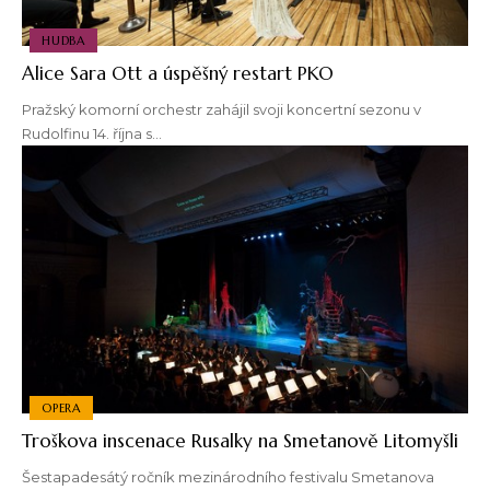
HUDBA
Alice Sara Ott a úspěšný restart PKO
Pražský komorní orchestr zahájil svoji koncertní sezonu v
Rudolfinu 14. října s…
OPERA
Troškova inscenace Rusalky na Smetanově Litomyšli
Šestapadesátý ročník mezinárodního festivalu Smetanova