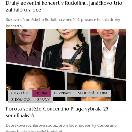
Druhý adventní koncert v Rudolfinu: Janáčkovo trio
zahřálo u srdce
Sukova síň pražského Rudolfina v neděli 4. prosince hostila druhý
koncert v…
CHYSTÁ SE
HUDBA
PR ZPRÁVY
SOUDOBÁ HUDBA
Z DOMOVA
ZPRÁVY
Porota soutěže Concertino Praga vybrala 25
semifinalistů
Dvořákova rozhlasová soutěž pro mladé hudebníky Concertino
Praga hledá letos velké hudební…