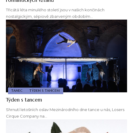
Třicátá léta minulého století jsou v našich končinách
nostalgickým, sépiově zbarveným obdobím…
TANEC
TÝDEN S TANCEM
Týden s tancem
Shrnutí letošních oslav Mezinárodního dne tance u nás, Losers
Cirque Company na…