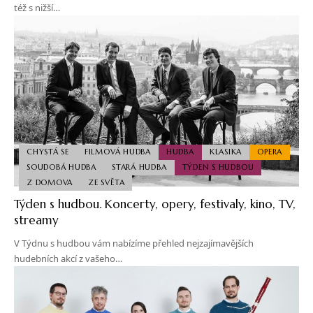
též s nižší…
CHYSTÁ SE
FILMOVÁ HUDBA
HUDBA
KLASIKA
OPERA
SOUDOBÁ HUDBA
STARÁ HUDBA
TÝDEN S HUDBOU
Z DOMOVA
ZE SVĚTA
Týden s hudbou. Koncerty, opery, festivaly, kino, TV,
streamy
V Týdnu s hudbou vám nabízíme přehled nejzajímavějších
hudebních akcí z vašeho…