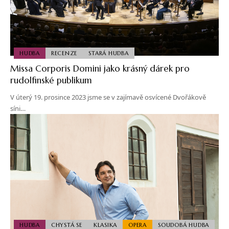
HUDBA
RECENZE
STARÁ HUDBA
Missa Corporis Domini jako krásný dárek pro
rudolfinské publikum
V úterý 19. prosince 2023 jsme se v zajímavě osvícené Dvořákově
síni…
HUDBA
CHYSTÁ SE
KLASIKA
OPERA
SOUDOBÁ HUDBA