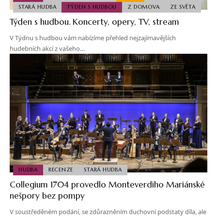
STARÁ HUDBA
TÝDEN S HUDBOU
Z DOMOVA
ZE SVĚTA
Týden s hudbou. Koncerty, opery, TV, stream
V Týdnu s hudbou vám nabízíme přehled nejzajímavějších
hudebních akcí z vašeho…
HUDBA
RECENZE
STARÁ HUDBA
Collegium 1704 provedlo Monteverdiho Mariánské
nešpory bez pompy
V soustředěném podání, se zdůrazněním duchovní podstaty díla, ale