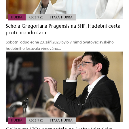
HUDBA
RECENZE
STARÁ HUDBA
Schola Gregoriana Pragensis na SHF: Hudební cesta
proti proudu času
Sobotní odpoledne 23. září 2023 bylo v rámci Svatováclavského
hudebního festivalu věnováno…
HUDBA
RECENZE
STARÁ HUDBA