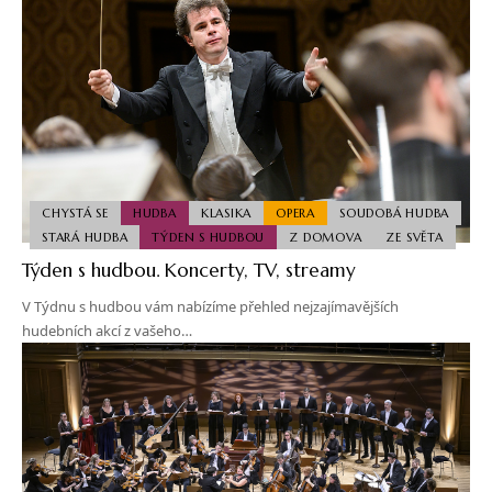
CHYSTÁ SE
HUDBA
KLASIKA
OPERA
SOUDOBÁ HUDBA
STARÁ HUDBA
TÝDEN S HUDBOU
Z DOMOVA
ZE SVĚTA
Týden s hudbou. Koncerty, TV, streamy
V Týdnu s hudbou vám nabízíme přehled nejzajímavějších
hudebních akcí z vašeho…