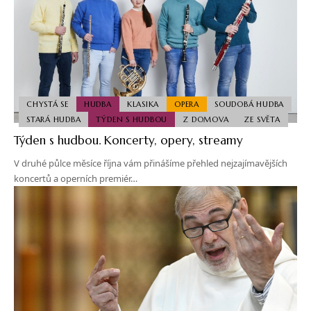
CHYSTÁ SE
HUDBA
KLASIKA
OPERA
SOUDOBÁ HUDBA
STARÁ HUDBA
TÝDEN S HUDBOU
Z DOMOVA
ZE SVĚTA
Týden s hudbou. Koncerty, opery, streamy
V druhé půlce měsíce října vám přinášíme přehled nejzajímavějších
koncertů a operních premiér…