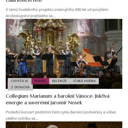
V rámci hudebního projektu oslavujícího 680 let od povýšení
Arcibiskupství pražského se…
CHYSTÁ SE
HUDBA
RECENZE
STARÁ HUDBA
Z DOMOVA
Collegium Marianum a barokní Vánoce: Jiskřivá
energie a suverénní Jaromír Nosek
Poslední koncert podzimní části cyklu Barokní podvečery a vůbec
celého ročníku se…