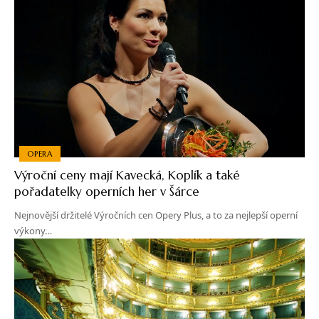
OPERA
Výroční ceny mají Kavecká, Koplík a také
pořadatelky operních her v Šárce
Nejnovější držitelé Výročních cen Opery Plus, a to za nejlepší operní
výkony…