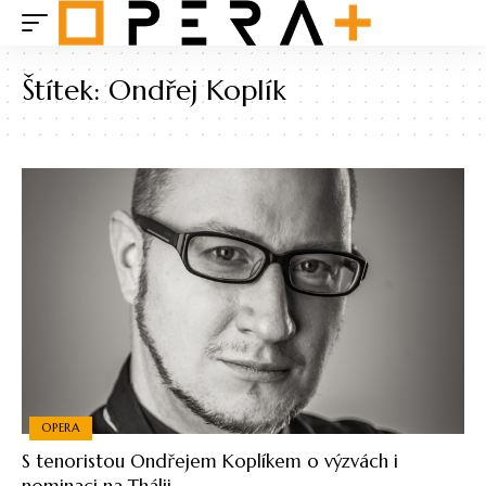
Štítek:
Ondřej Koplík
OPERA
S tenoristou Ondřejem Koplíkem o výzvách i
nominaci na Thálii