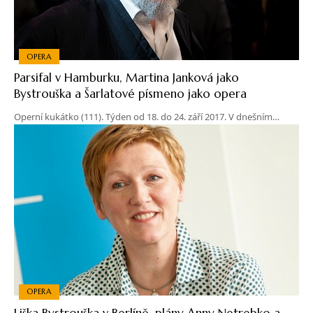
OPERA
Parsifal v Hamburku, Martina Janková jako
Bystrouška a Šarlatové písmeno jako opera
Operní kukátko (111). Týden od 18. do 24. září 2017. V dnešním…
OPERA
Liška Bystrouška v Berlíně, plány Anny Netrebko a