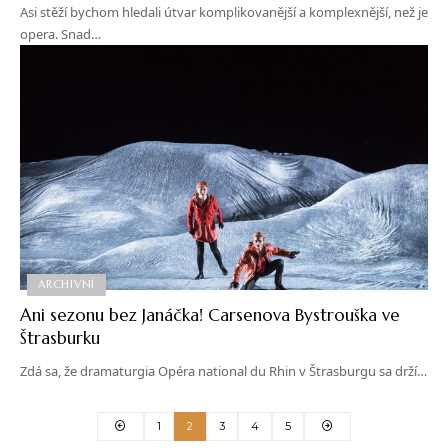
Asi stěží bychom hledali útvar komplikovanější a komplexnější, než je
opera. Snad…
ARCHIVNÍ
Ani sezonu bez Janáčka! Carsenova Bystrouška ve
Štrasburku
Zdá sa, že dramaturgia Opéra national du Rhin v Štrasburgu sa drží…
1
2
3
4
5