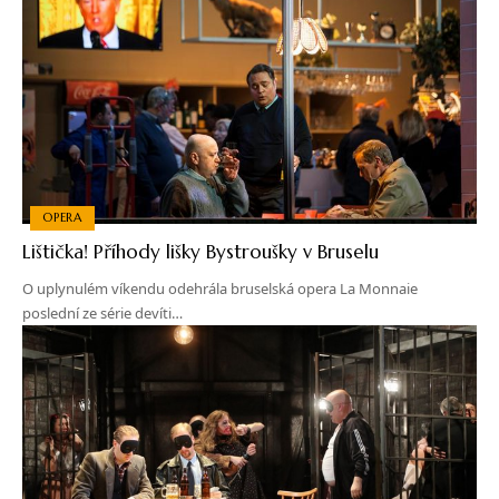
OPERA
Lištička! Příhody lišky Bystroušky v Bruselu
O uplynulém víkendu odehrála bruselská opera La Monnaie
poslední ze série devíti…