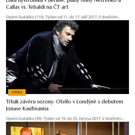
Callas vs. Tebaldi na ČT art
Operní kukátko (110). Týden od 11. do 17. září 2017. V dnešním…
OPERA
Trhák závěru sezony: Otello v Londýně s debutem
Jonase Kaufmanna
Operní kukátko (99). Týden od 19. do 25. června 2017. V dnešním…