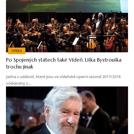
OPERA
Po Spojených státech také Vídeň. Liška Bystrouška
trochu jinak
Jedna z událostí, které jsou ve vídeňské operní sezoně 2017/2018
očekávány s…