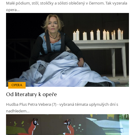
Malé pódium, stôl, stoličky a sólisti oblečený v čiernom. Tak vyzerala
opera…
OPERA
Od literatury k opeře
Hudba Plus Petra Vebera (7) - vybraná témata uplynulých dní s
nadhledem…