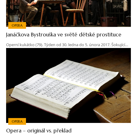
OPERA
Janáčkova Bystrouška ve světě dětské prostituce
Operní kukátko (79). Týden od 30. ledna do 5. února 2017. Šokující…
OPERA
Opera – originál vs. překlad