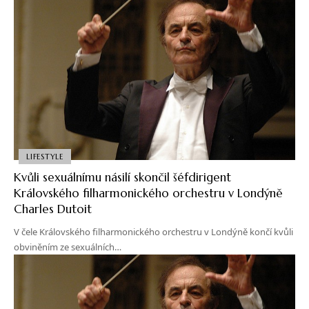
LIFESTYLE
Kvůli sexuálnímu násilí skončil šéfdirigent
Královského filharmonického orchestru v Londýně
Charles Dutoit
V čele Královského filharmonického orchestru v Londýně končí kvůli
obviněním ze sexuálních…