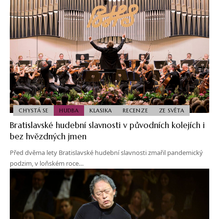
CHYSTÁ SE
HUDBA
KLASIKA
RECENZE
ZE SVĚTA
Bratislavské hudební slavnosti v původních kolejích i
bez hvězdných jmen
Před dvěma lety Bratislavské hudební slavnosti zmařil pandemický
podzim, v loňském roce…