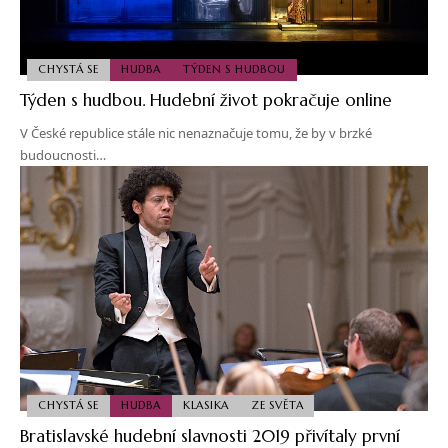
CHYSTÁ SE
HUDBA
TÝDEN S HUDBOU
Týden s hudbou. Hudební život pokračuje online
V České republice stále nic nenaznačuje tomu, že by v brzké
budoucnosti…
CHYSTÁ SE
HUDBA
KLASIKA
ZE SVĚTA
Bratislavské hudební slavnosti 2019 přivítaly první