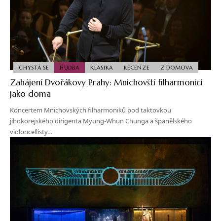
CHYSTÁ SE
HUDBA
KLASIKA
RECENZE
Z DOMOVA
Zahájení Dvořákovy Prahy: Mnichovští filharmonici
jako doma
Koncertem Mnichovských filharmoniků pod taktovkou
jihokorejského dirigenta Myung-Whun Chunga a španělského
violoncellisty…