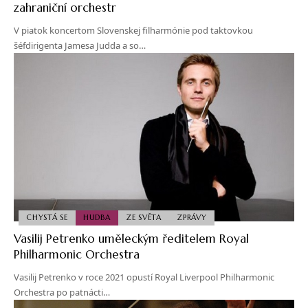
zahraniční orchestr
V piatok koncertom Slovenskej filharmónie pod taktovkou
šéfdirigenta Jamesa Judda a so…
CHYSTÁ SE
HUDBA
ZE SVĚTA
ZPRÁVY
Vasilij Petrenko uměleckým ředitelem Royal
Philharmonic Orchestra
Vasilij Petrenko v roce 2021 opustí Royal Liverpool Philharmonic
Orchestra po patnácti…