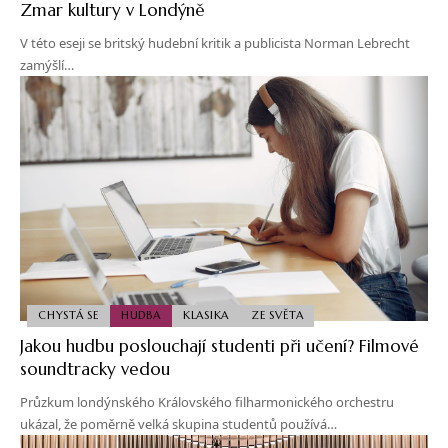
Zmar kultury v Londýně
V této eseji se britský hudební kritik a publicista Norman Lebrecht
zamýšlí…
CHYSTÁ SE
HUDBA
KLASIKA
ZE SVĚTA
Jakou hudbu poslouchají studenti při učení? Filmové
soundtracky vedou
Průzkum londýnského Královského filharmonického orchestru
ukázal, že poměrně velká skupina studentů používá…