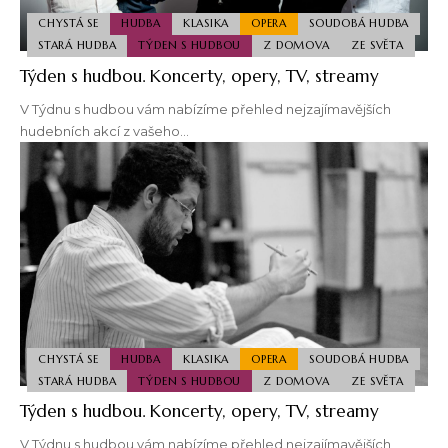
CHYSTÁ SE
HUDBA
KLASIKA
OPERA
SOUDOBÁ HUDBA
STARÁ HUDBA
TÝDEN S HUDBOU
Z DOMOVA
ZE SVĚTA
Týden s hudbou. Koncerty, opery, TV, streamy
V Týdnu s hudbou vám nabízíme přehled nejzajímavějších
hudebních akcí z vašeho…
CHYSTÁ SE
HUDBA
KLASIKA
OPERA
SOUDOBÁ HUDBA
STARÁ HUDBA
TÝDEN S HUDBOU
Z DOMOVA
ZE SVĚTA
Týden s hudbou. Koncerty, opery, TV, streamy
V Týdnu s hudbou vám nabízíme přehled nejzajímavějších