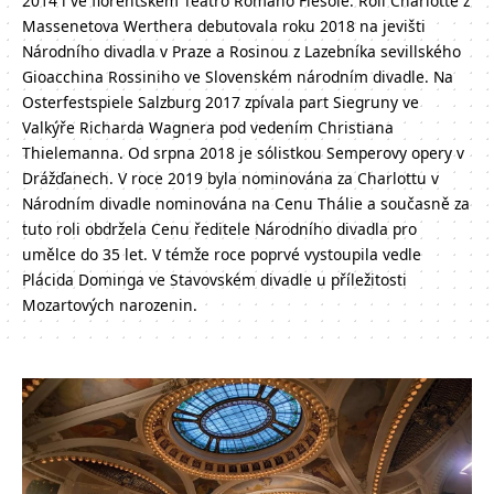
2014 i ve florentském Teatro Romano Fiesole. Rolí Charlotte z
Massenetova Werthera debutovala roku 2018 na jevišti
Národního divadla v Praze a Rosinou z Lazebníka sevillského
Gioacchina Rossiniho ve Slovenském národním divadle. Na
Osterfestspiele Salzburg 2017 zpívala part Siegruny ve
Valkýře Richarda Wagnera pod vedením Christiana
Thielemanna. Od srpna 2018 je sólistkou Semperovy opery v
Drážďanech. V roce 2019 byla nominována za Charlottu v
Národním divadle nominována na Cenu Thálie a současně za
tuto roli obdržela Cenu ředitele Národního divadla pro
umělce do 35 let. V témže roce poprvé vystoupila vedle
Plácida Dominga ve Stavovském divadle u příležitosti
Mozartových narozenin.