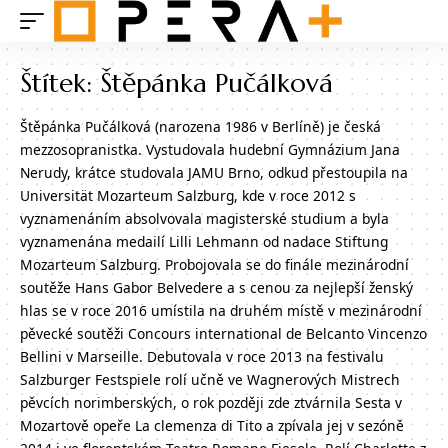
Štítek:
Štěpánka Pučálková
Štěpánka Pučálková (narozena 1986 v Berlíně) je česká
mezzosopranistka. Vystudovala hudební Gymnázium Jana
Nerudy, krátce studovala JAMU Brno, odkud přestoupila na
Universität Mozarteum Salzburg, kde v roce 2012 s
vyznamenáním absolvovala magisterské studium a byla
vyznamenána medailí Lilli Lehmann od nadace Stiftung
Mozarteum Salzburg. Probojovala se do finále mezinárodní
soutěže Hans Gabor Belvedere a s cenou za nejlepší ženský
hlas se v roce 2016 umístila na druhém místě v mezinárodní
pěvecké soutěži Concours international de Belcanto Vincenzo
Bellini v Marseille. Debutovala v roce 2013 na festivalu
Salzburger Festspiele rolí učně ve Wagnerových Mistrech
pěvcích norimberských, o rok později zde ztvárnila Sesta v
Mozartově opeře La clemenza di Tito a zpívala jej v sezóně