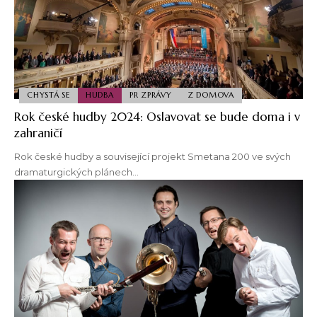
CHYSTÁ SE
HUDBA
PR ZPRÁVY
Z DOMOVA
Rok české hudby 2024: Oslavovat se bude doma i v
zahraničí
Rok české hudby a související projekt Smetana 200 ve svých
dramaturgických plánech…