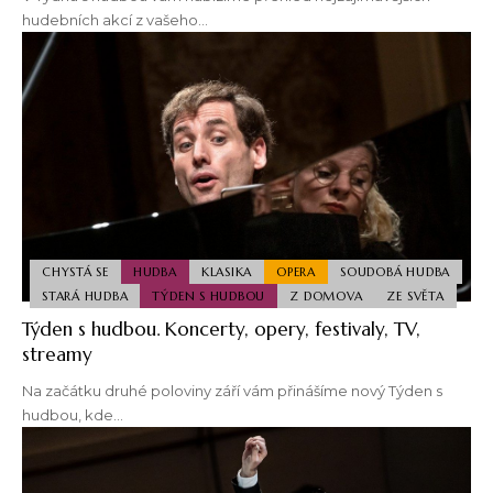
hudebních akcí z vašeho…
CHYSTÁ SE
HUDBA
KLASIKA
OPERA
SOUDOBÁ HUDBA
STARÁ HUDBA
TÝDEN S HUDBOU
Z DOMOVA
ZE SVĚTA
Týden s hudbou. Koncerty, opery, festivaly, TV,
streamy
Na začátku druhé poloviny září vám přinášíme nový Týden s
hudbou, kde…