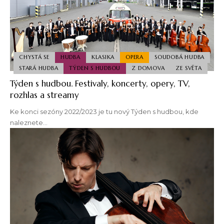
CHYSTÁ SE
HUDBA
KLASIKA
OPERA
SOUDOBÁ HUDBA
STARÁ HUDBA
TÝDEN S HUDBOU
Z DOMOVA
ZE SVĚTA
Týden s hudbou. Festivaly, koncerty, opery, TV,
rozhlas a streamy
Ke konci sezóny 2022/2023 je tu nový Týden s hudbou, kde
naleznete…