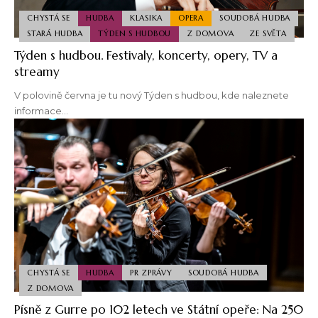
CHYSTÁ SE
HUDBA
KLASIKA
OPERA
SOUDOBÁ HUDBA
STARÁ HUDBA
TÝDEN S HUDBOU
Z DOMOVA
ZE SVĚTA
Týden s hudbou. Festivaly, koncerty, opery, TV a
streamy
V polovině června je tu nový Týden s hudbou, kde naleznete
informace…
CHYSTÁ SE
HUDBA
PR ZPRÁVY
SOUDOBÁ HUDBA
Z DOMOVA
Písně z Gurre po 102 letech ve Státní opeře: Na 250