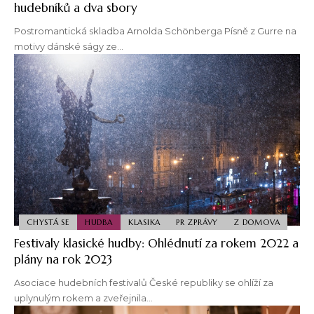
hudebníků a dva sbory
Postromantická skladba Arnolda Schönberga Písně z Gurre na
motivy dánské ságy ze…
CHYSTÁ SE
HUDBA
KLASIKA
PR ZPRÁVY
Z DOMOVA
Festivaly klasické hudby: Ohlédnutí za rokem 2022 a
plány na rok 2023
Asociace hudebních festivalů České republiky se ohlíží za
uplynulým rokem a zveřejnila…