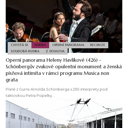
CHYSTÁ SE
HUDBA
OPERNÍ PANORAMA
RECENZE
SOUDOBÁ HUDBA
Z DOMOVA
Operní panorama Heleny Havlíkové (426) –
Schönbergův zvukově opulentní monument a ženská
písňová intimita v rámci programu Musica non
grata
Písně z Gurre Arnolda Schönberga s 250 interprety pod
taktovkou Petra Popelky…