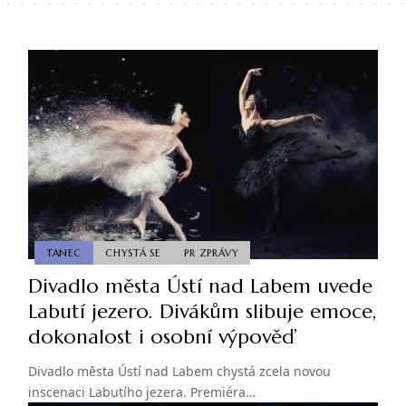
TANEC
CHYSTÁ SE
PR ZPRÁVY
Divadlo města Ústí nad Labem uvede
Labutí jezero. Divákům slibuje emoce,
dokonalost i osobní výpověď
Divadlo města Ústí nad Labem chystá zcela novou
inscenaci Labutího jezera. Premiéra…