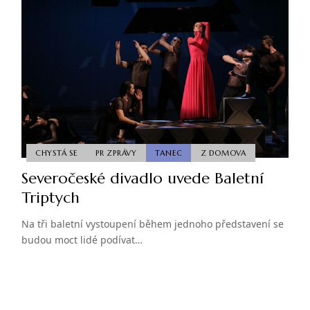
CHYSTÁ SE
PR ZPRÁVY
TANEC
Z DOMOVA
Severočeské divadlo uvede Baletní
Triptych
Na tři baletní vystoupení během jednoho představení se
budou moct lidé podívat…