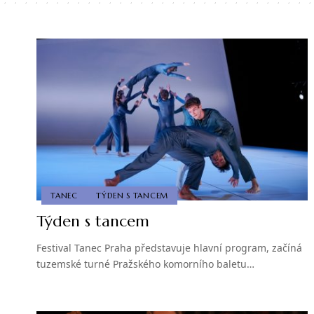
TANEC
TÝDEN S TANCEM
Týden s tancem
Festival Tanec Praha představuje hlavní program, začíná
tuzemské turné Pražského komorního baletu…