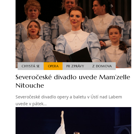
CHYSTÁ SE
OPERA
PR ZPRÁVY
Z DOMOVA
Severočeské divadlo uvede Mam’zelle
Nitouche
Severočeské divadlo opery a baletu v Ústí nad Labem
uvede v pátek…