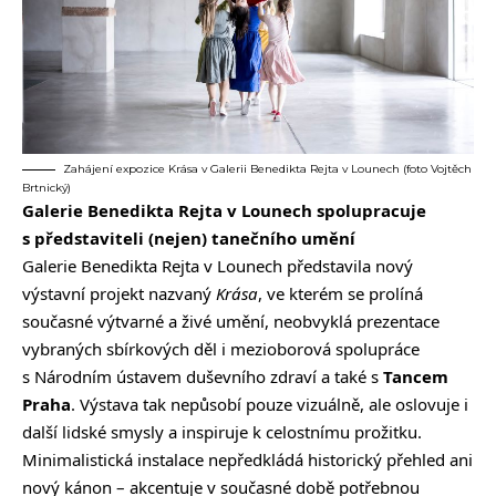
Zahájení expozice Krása v Galerii Benedikta Rejta v Lounech (foto Vojtěch
Brtnický)
Galerie Benedikta Rejta v Lounech spolupracuje
s představiteli (nejen) tanečního umění
Galerie Benedikta Rejta v Lounech představila nový
výstavní projekt nazvaný
Krása
, ve kterém se prolíná
současné výtvarné a živé umění, neobvyklá prezentace
vybraných sbírkových děl i mezioborová spolupráce
s Národním ústavem duševního zdraví a také s
Tancem
Praha
. Výstava tak nepůsobí pouze vizuálně, ale oslovuje i
další lidské smysly a inspiruje k celostnímu prožitku.
Minimalistická instalace nepředkládá historický přehled ani
nový kánon – akcentuje v současné době potřebnou