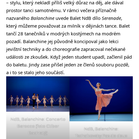
– stylu, který nekladl příliš velký důraz na děj, ale dával
prostor tanci samotnému. V rámci večera příznačně
nazvaného
Balanchine
uvede Balet NdB dílo
Serenade
,
který můžeme považovat za milník v dějinách tance. Balet
tančí 28 tanečníků v modrých kostýmech na modrém
pozadí. Balanchine jej původně koncipoval jako lekci
jevištní techniky a do choreografie zapracoval nečekané
události ze zkoušek. Když jeden student upadl, začlenil pád
do baletu. Jindy zase přišel jeden ze členů souboru pozdě,
a i to se stalo jeho součástí.
NdB, Balanchine: Concerto
Barocco (foto Ctibor
NdB, Balanchine:
Bachratý)
Tschaikovsky Pas de deux