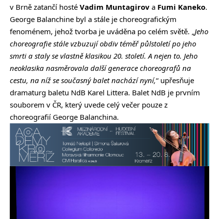
v Brně zatančí hosté
Vadim Muntagirov
a
Fumi Kaneko
.
George Balanchine byl a stále je choreografickým
fenoménem, jehož tvorba je uváděna po celém světě. „
Jeho
choreografie stále vzbuzují obdiv téměř půlstoletí po jeho
smrti a staly se vlastně klasikou 20. století. A nejen to. Jeho
neoklasika nasměrovala další generace choreografů na
cestu, na níž se současný balet nachází nyní,
“ upřesňuje
dramaturg baletu NdB Karel Littera. Balet NdB je prvním
souborem v ČR, který uvede celý večer pouze z
choreografií George Balanchina.