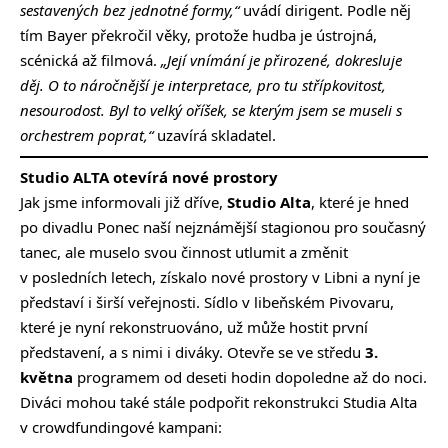
sestavených bez jednotné formy,“
uvádí dirigent. Podle něj
tím Bayer překročil věky, protože hudba je ústrojná,
scénická až filmová.
„Její vnímání je přirozené, dokresluje
děj. O to náročnější je interpretace, pro tu střípkovitost,
nesourodost. Byl to velký oříšek, se kterým jsem se museli s
orchestrem poprat,“
uzavírá skladatel.
Studio ALTA otevírá nové prostory
Jak jsme informovali již dříve,
Studio Alta
, které je hned
po divadlu Ponec naší nejznámější stagionou pro současný
tanec, ale muselo svou činnost utlumit a změnit
v posledních letech, získalo nové prostory v Libni a nyní je
představí i širší veřejnosti. Sídlo v libeňském Pivovaru,
které je nyní rekonstruováno, už může hostit první
představení, a s nimi i diváky. Otevře se ve středu
3.
května
programem od deseti hodin dopoledne až do noci.
Diváci mohou také stále podpořit rekonstrukci Studia Alta
v crowdfundingové
kampani
: