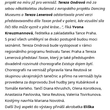
projekt na míru již pro vernisáž.
Tereza Ondrová
má za
sebou několikaletou zkušenost z evropského projektu Dancing
Museums a
Tereza Lenerová
odstartovala první verzi
představovaného díla Taxon právě v galerii, kde vizuální síla
řeči těla může vyznít v plné kráse…“,
říká
Yvona
Kreuzmannová
, ředitelka a zakladatelka Tance Praha.
S prací všech umělkyní se diváci postupně budou moci
seznámit. Tereza Ondrová bude vystopovat v rámci
regionálního programu festivalu Tanec Praha a Tereza
Lenerová představí
Taxon
, který je také předstupněm
divadelně rozvinuté choreografie
Existuje dojem bytí
.
Choreografii na vernisáž připravila Yana Reutová se
skupinou ukrajinských tanečnic a přímo na vernisáži byla
provedena za doprovodu živé hudby Jany Kubánkové a
Tomáše Kerleho. Tančí Diana Khrushch, Olena Korotkova,
Anastasiia Pavlovska, Yana Reutova, Valeriia Tsvirkunova.
Kostýmy navrhla Mariana Novotná.
Další živý aspekt do výstavy přináší akrobatka
Eliška