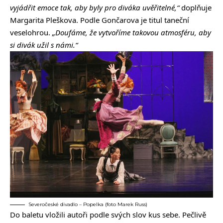
vyjádřit emoce tak, aby byly pro diváka uvěřitelné,“
doplňuje
Margarita Pleškova. Podle Gončarova je titul taneční
veselohrou.
„Doufáme, že vytvoříme takovou atmosféru, aby
si divák užil s námi.“
Severočeské divadlo – Popelka (foto Marek Russ)
Do baletu vložili autoři podle svých slov kus sebe. Pečlivě