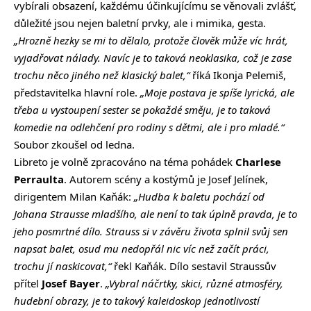
vybírali obsazení, každému účinkujícímu se věnovali zvlášť,
důležité jsou nejen baletní prvky, ale i mimika, gesta.
„Hrozně hezky se mi to dělalo, protože člověk může víc hrát,
vyjadřovat nálady. Navíc je to taková neoklasika, což je zase
trochu něco jiného než klasický balet,“
říká Ikonja Pelemiš,
představitelka hlavní role.
„Moje postava je spíše lyrická, ale
třeba u vystoupení sester se pokaždé směju, je to taková
komedie na odlehčení pro rodiny s dětmi, ale i pro mladé.“
Soubor zkoušel od ledna.
Libreto je volně zpracováno na téma pohádek
Charlese
Perraulta
. Autorem scény a kostýmů je Josef Jelínek,
dirigentem Milan Kaňák:
„Hudba k baletu pochází od
Johana Strausse mladšího, ale není to tak úplně pravda, je to
jeho posmrtné dílo. Strauss si v závěru života splnil svůj sen
napsat balet, osud mu nedopřál nic víc než začít práci,
trochu jí naskicovat,“
řekl Kaňák. Dílo sestavil Straussův
přítel
Josef Bayer
.
„Vybral náčrtky, skici, různé atmosféry,
hudební obrazy, je to takový kaleidoskop jednotlivostí