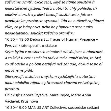
zažíváme uvnitř i okolo sebe, když se cítíme opuštěni či
nedostatečně vytíženi. Tvůrci nabízí tři úhly pohledu, tři
odlišné charaktery, které hledají vlastní cestu, jak se s
neodbytným prostorem vyrovnat. Zda ho nutkavě zaplňovat
vším, co je k dispozici, nebo ho přijmout a ocenit jako
neoddělitelnou součást každého okamžiku.
16:30 + 18:00 Debora St.: Traces of Human Presence –
Pivovar / site-specific instalace
Svým bytím v prostorech minulosti ovlivňujeme budoucnost.
A co když ti cestu změním tady a teď? Paměť místa, to živé,
co už odešlo a po čem nezbývá než záhada, dokud se po ní
nezačneme pídit.
Site-specific instalace a výzkum vycházející z autorčina
dlouhodobého zájmu o přirozenost chování ve (veřejném)
prostoru.
Účinkují: Debora Štysová, Mara Ingea, Marie Anna
Václavek Krušinová
16:30–19:00 MANUS ART Collective: sousedské setkání