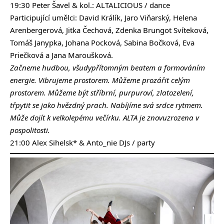
19:30 Peter Šavel & kol.: ALTALICIOUS / dance
Participující umělci: David Králík, Jaro Viňarský, Helena
Arenbergerová, Jitka Čechová, Zdenka Brungot Svíteková,
Tomáš Janypka, Johana Pocková, Sabina Bočková, Eva
Priečková a Jana Maroušková.
Začneme hudbou, všudypřítomným beatem a formováním
energie. Vibrujeme prostorem. Můžeme prozářit celým
prostorem. Můžeme být stříbrní, purpuroví, zlatozelení,
třpytit se jako hvězdný prach. Nabíjíme svá srdce rytmem.
Může dojít k velkolepému večírku. ALTA je znovuzrozena v
pospolitosti.
21:00 Alex Sihelsk* & Anto_nie DJs / party