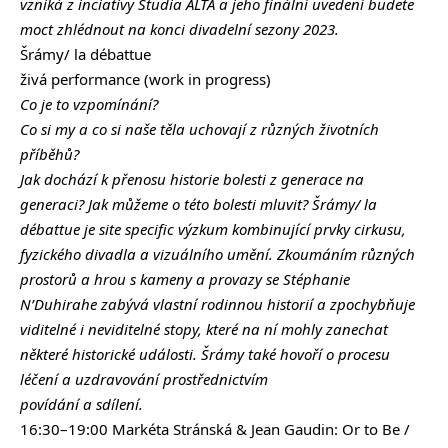
vzniká z inciativy Studia ALTA a jeho finální uvedení budete
moct zhlédnout na konci divadelní sezony 2023.
Šrámy/ la débattue
živá performance (work in progress)
Co je to vzpomínání?
Co si my a co si naše těla uchovají z různých životních
příběhů?
Jak dochází k přenosu historie bolesti z generace na
generaci? Jak můžeme o této bolesti mluvit? Šrámy/ la
débattue je site specific výzkum kombinující prvky cirkusu,
fyzického divadla a vizuálního umění. Zkoumáním různých
prostorů a hrou s kameny a provazy se Stéphanie
N’Duhirahe zabývá vlastní rodinnou historií a zpochybňuje
viditelné i neviditelné stopy, které na ní mohly zanechat
některé historické události. Šrámy také hovoří o procesu
léčení a uzdravování prostřednictvím
povídání a sdílení.
16:30–19:00 Markéta Stránská & Jean Gaudin: Or to Be /