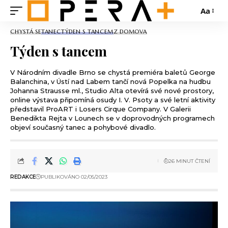
Aa
CHYSTÁ SE
TANEC
TÝDEN S TANCEM
Z DOMOVA
Týden s tancem
V Národním divadle Brno se chystá premiéra baletů George
Balanchina, v Ústí nad Labem tančí nová Popelka na hudbu
Johanna Strausse ml., Studio Alta otevírá své nové prostory,
online výstava připomíná osudy I. V. Psoty a své letní aktivity
představil ProART i Losers Cirque Company. V Galerii
Benedikta Rejta v Lounech se v doprovodných programech
objeví současný tanec a pohybové divadlo.
26 MINUT ČTENÍ
REDAKCE
PUBLIKOVÁNO 02/05/2023