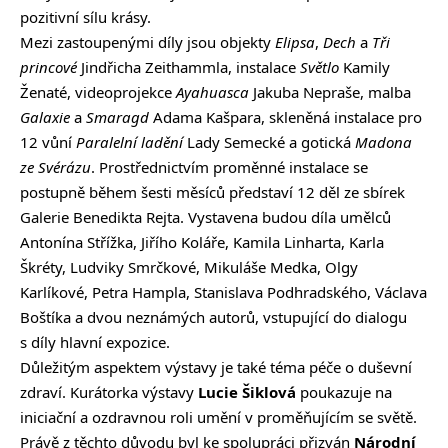
pozitivní sílu krásy.
Mezi zastoupenými díly jsou objekty
Elipsa
,
Dech
a
Tři
princové
Jindřicha Zeithammla, instalace
Světlo
Kamily
Ženaté, videoprojekce
Ayahuasca
Jakuba Nepraše, malba
Galaxie
a
Smaragd
Adama Kašpara, skleněná instalace pro
12 vůní
Paralelní ladění
Lady Semecké a gotická
Madona
ze Svérázu
. Prostřednictvím proměnné instalace se
postupně během šesti měsíců představí 12 děl ze sbírek
Galerie Benedikta Rejta. Vystavena budou díla umělců
Antonína Střížka, Jiřího Koláře, Kamila Linharta, Karla
Škréty, Ludviky Smrčkové, Mikuláše Medka, Olgy
Karlíkové, Petra Hampla, Stanislava Podhradského, Václava
Boštíka a dvou neznámých autorů, vstupující do dialogu
s díly hlavní expozice.
Důležitým aspektem výstavy je také téma péče o duševní
zdraví. Kurátorka výstavy
Lucie Šiklová
poukazuje na
iniciační a ozdravnou roli umění v proměňujícím se světě.
Právě z těchto důvodu byl ke spolupráci přizván
Národní