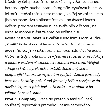
Účastníky čekají tradiční umělecké dílny v žánrech tanec,
herectví, zpěv, hudba, psaní, fotografie. Vyučovat bude 36
lektorů. Letošní ročník nese motto: „Ohlížej se vpřed.“ Je to
jistá retrospektiva a bilance festivalu po dvaceti letech.
Večerní program festivalu bude zveřejněn v červnu, na
lekce se mohou hlásit zájemci od května
ZDE
.
Ředitel festivalu
Martin Dvořák
k letošnímu ročníku říká:
„ProART Festival se stal takovou letní tradicí. Koná se už
dvacet let, což je v českém kulturním kontextu dlouhá doba.
Nabízí se tedy určitá bilance – festival se rozrůstá, produkuje
a plodí, v existenční ekonomické kondici však není. Veřejné
zdroje se krátí, byrokracie narůstá. Soukromý sektor
podporující kulturu se nejen nám vyhýbá. Vsadili jsme tedy
letos na účastníky, pokud má festival přežít a rozvíjet se do
dalších let, musí přijít lidé – účastníci – a zaplatit si ho.
Věříme, že se tak stane.“
ProART Company
uvede do prázdnin také svůj celý
současný repertoár s premiérou česko-německého