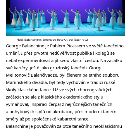
NdB, Balanchine: Serenade (foto Ctibor Bachratý)
George Balanchine je Pablem Picassem ve světě tanečního
umění. I přes prvotní nedůvěřivost publika i kolegů se
nebál experimentovat a jít svou vlastní cestou. Na začátku
své kariéry, ještě jako gruzínský tanečník Giorgi
Melitonovič Balančivadze, byl členem baletního souboru
Mariinského divadla, byl tedy vychován v tradici ruské
školy klasického tance. Už ve svých choreografických
začátcích se ale z klasického akademického stylu
vymaňoval, inspiraci čerpal z nejrůznějších tanečních
a pohybových stylů od akrobacie, přes moderní taneční
směry až po společenské kabaretní tance.
Balanchine je považován za otce tanečního neoklasicismu