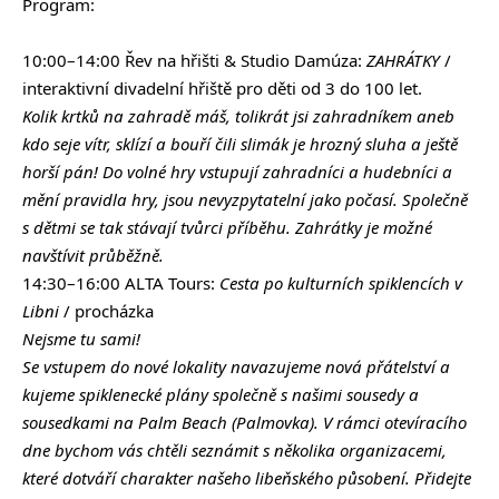
Program:
10:00–14:00 Řev na hřišti & Studio Damúza:
ZAHRÁTKY
/
interaktivní divadelní hřiště pro děti od 3 do 100 let.
Kolik krtků na zahradě máš, tolikrát jsi zahradníkem aneb
kdo seje vítr, sklízí a bouří čili slimák je hrozný sluha a ještě
horší pán! Do volné hry vstupují zahradníci a hudebníci a
mění pravidla hry, jsou nevyzpytatelní jako počasí. Společně
s dětmi se tak stávají tvůrci příběhu. Zahrátky je možné
navštívit průběžně.
14:30–16:00 ALTA Tours:
Cesta po kulturních spiklencích v
Libni
/ procházka
Nejsme tu sami!
Se vstupem do nové lokality navazujeme nová přátelství a
kujeme spiklenecké plány společně s našimi sousedy a
sousedkami na Palm Beach (Palmovka). V rámci otevíracího
dne bychom vás chtěli seznámit s několika organizacemi,
které dotváří charakter našeho libeňského působení. Přidejte