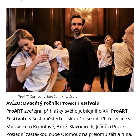
ProART Company (foto Jan Mikolášek)
AVÍZO: Dvacátý ročník ProART Festivalu
ProART
zveřejnil přihlášky svého jubilejního XX.
ProART
Festivalu
v šesti městech. Uskuteční se od 15. července v
Moravském Krumlově, Brně, Slavonicích, Jičíně a Praze.
Poslední zastávkou bude Olomouc na přelomu září a října.