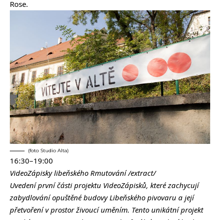
Rose.
(foto Studio Alta)
16:30–19:00
VideoZápisky libeňského Rmutování /extract/
Uvedení první části projektu VideoZápisků, které zachycují
zabydlování opuštěné budovy Libeňského pivovaru a její
přetvoření v prostor živoucí uměním. Tento unikátní projekt