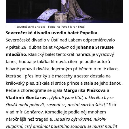
Severočeské divadlo – Popelka (foto Marek Russ)
Severočeské divadlo uvedlo balet Popelka
Severočeské divadlo v Ústí nad Labem odpremiérovalo
v pátek 28. dubna balet
Popelka
od
Johanna Strausse
mladšího
. Klasický balet tentokrát nahrazuje výrazový
tanec, hudba je takřka filmová, cílem je podle autorů
hlavně pobavit diváka dojemným příběhem o milé dívce,
která se i přes intriky zlé macechy a sester dostala na
královský ples, získala si srdce prince a stala se jeho ženou.
Režie a choreografie se ujala
Margarita Pleškova
a
Vladimír Gončarov
.
„Vybrali jsme titul, u kterého by se
člověk mohl pobavit, zasmát se, dostat sprchu štěstí,“
říká
Vladimír Gončarov. Komedie je podle něj mnohem
náročnější než tragédie.
„Musí to být vkusné, nikoliv
vulgární, celý ansámbl baletního souboru se musel naučit