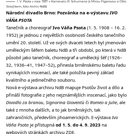
I. V. Psota v roce 1937 v Karnevalu R. Schumana (s Mirou Figarovou a Otto
Strejčkem, foto Archiv NdB)
Národní divadlo Brno: Pozvánka na e-výstavu
IVO
VÁŇA PSOTA
Tanečník a choreograf
Ivo Váňa Psota
(1. 5. 1908 – 16. 2.
1952) je jednou z největších osobností českého tanečního
umění 20. století. Už ve svých dvaceti letech byl jmenován
uměleckým šéfem baletu NdB a tři období, po která v NdB
působil jako tanečník, choreograf a umělecký šéf (1926–
32, 1936–41, 1947–52), přinesla brněnskému baletu řadu
vynikajících inscenací, ale také položila pevný základ
kvalitního a jedinečného souboru.
Nová e-výstava archivu NdB mapuje Psotův život a dílo a
přináší fotografie z jeho nejznámějších inscenací, jako bylo
Divadlo za branou
,
Signorina Gioventù
či
Romeo a Julie
, ale
také z mnoha dalších, a to jak brněnských, tak
zahraničních, především jihoamerických. E-výstava
Ivo
Váňa Psota
je přístupná
od 1. 5. do 4. 9. 2023
na
webových stránkách archivu
ZDE
.