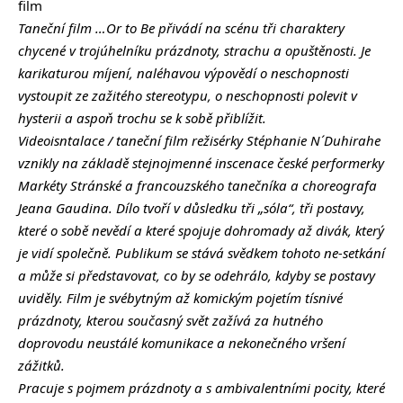
film
Taneční film …Or to Be přivádí na scénu tři charaktery
chycené v trojúhelníku prázdnoty, strachu a opuštěnosti. Je
karikaturou míjení, naléhavou výpovědí o neschopnosti
vystoupit ze zažitého stereotypu, o neschopnosti polevit v
hysterii a aspoň trochu se k sobě přiblížit.
Videoisntalace / taneční film režisérky Stéphanie N´Duhirahe
vznikly na základě stejnojmenné inscenace české performerky
Markéty Stránské a francouzského tanečníka a choreografa
Jeana Gaudina. Dílo tvoří v důsledku tři „sóla“, tři postavy,
které o sobě nevědí a které spojuje dohromady až divák, který
je vidí společně. Publikum se stává svědkem tohoto ne-setkání
a může si představovat, co by se odehrálo, kdyby se postavy
uviděly. Film je svébytným až komickým pojetím tísnivé
prázdnoty, kterou současný svět zažívá za hutného
doprovodu neustálé komunikace a nekonečného vršení
zážitků.
Pracuje s pojmem prázdnoty a s ambivalentními pocity, které