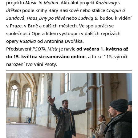
projektu
Music in Motion
. Aktuální projekt
Rozhovory s
útěkem
podle knihy Báry Basikové nebo stálice
Chopin a
Sandová
,
Haas_Dny po slávě
nebo
Ludwig B.
budou k vidění
v Praze, v Brně a dalších městech. Ve spolupráci se
společností Opera lidem vystoupí i v dalších reprízách
opery
Rusalka
od Antonína Dvořáka.
Představení
PSOTA_Mistr
je navíc
od večera 1. května až
do 15. května
streamováno online
, a to ke 115. výročí
narození Ivo Váni Psoty.