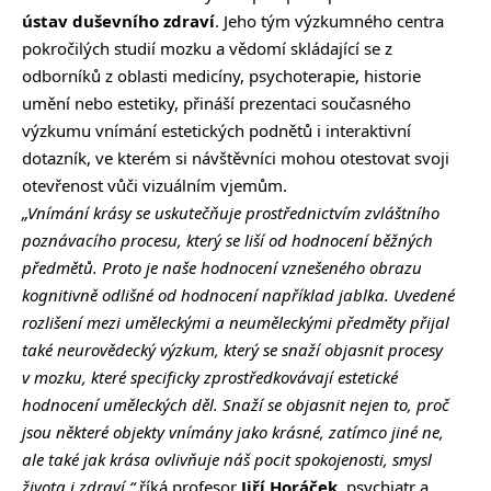
ústav duševního zdraví
. Jeho tým výzkumného centra
pokročilých studií mozku a vědomí skládající se z
odborníků z oblasti medicíny, psychoterapie, historie
umění nebo estetiky, přináší prezentaci současného
výzkumu vnímání estetických podnětů i interaktivní
dotazník, ve kterém si návštěvníci mohou otestovat svoji
otevřenost vůči vizuálním vjemům.
„Vnímání krásy se uskutečňuje prostřednictvím zvláštního
poznávacího procesu, který se liší od hodnocení běžných
předmětů. Proto je naše hodnocení vznešeného obrazu
kognitivně odlišné od hodnocení například jablka. Uvedené
rozlišení mezi uměleckými a neuměleckými předměty přijal
také neurovědecký výzkum, který se snaží objasnit procesy
v mozku, které specificky zprostředkovávají estetické
hodnocení uměleckých děl. Snaží se objasnit nejen to, proč
jsou některé objekty vnímány jako krásné, zatímco jiné ne,
ale také jak krása ovlivňuje náš pocit spokojenosti, smysl
života i zdraví.“
říká profesor
Jiří Horáček
, psychiatr a