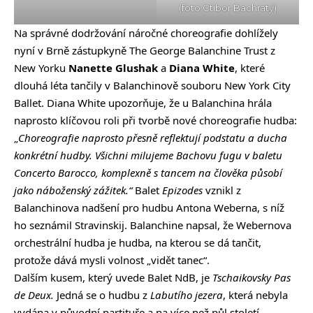
(foto Ctibor Bachratý)
Na správné dodržování náročné choreografie dohlížely
nyní v Brně zástupkyně The George Balanchine Trust z
New Yorku
Nanette Glushak
a
Diana White
, které
dlouhá léta tančily v Balanchinově souboru New York City
Ballet. Diana White upozorňuje, že u Balanchina hrála
naprosto klíčovou roli při tvorbě nové choreografie hudba:
„
Choreografie naprosto přesně reflektují podstatu a ducha
konkrétní hudby. Všichni milujeme Bachovu fugu v baletu
Concerto Barocco, komplexně s tancem na člověka působí
jako náboženský zážitek.“
Balet
Epizodes
vznikl z
Balanchinova nadšení pro hudbu Antona Weberna, s níž
ho seznámil Stravinskij. Balanchine napsal, že Webernova
orchestrální hudba je hudba, na kterou se dá tančit,
protože dává mysli volnost „vidět tanec“.
Dalším kusem, který uvede Balet NdB, je
Tschaikovsky Pas
de Deux.
Jedná se o hudbu z
Labutího jezera
, která nebyla
vydána v původní partituře a na více než půl století