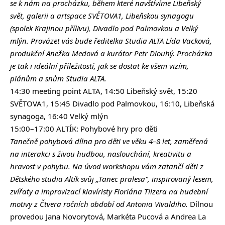
se k nám na procházku, během které navštívíme Libeňský
svět, galerii a artspace SVĚTOVA1, Libeňskou synagogu
(spolek Krajinou přílivu), Divadlo pod Palmovkou a Velký
mlýn. Provázet vás bude ředitelka Studia ALTA Lída Vacková,
produkční Anežka Medová a kurátor Petr Dlouhý. Procházka
je tak i ideální příležitostí, jak se dostat ke všem vizím,
plánům a snům Studia ALTA.
14:30 meeting point ALTA, 14:50 Libeňský svět, 15:20
SVĚTOVA1, 15:45 Divadlo pod Palmovkou, 16:10, Libeňská
synagoga, 16:40 Velký mlýn
15:00–17:00 ALTÍK: Pohybové hry pro děti
Tanečně pohybová dílna pro děti ve věku 4–8 let, zaměřená
na interakci s živou hudbou, naslouchání, kreativitu a
hravost v pohybu. Na úvod workshopu vám zatančí děti z
Dětského studia Altík svůj „Tanec pralesa“, inspirovaný lesem,
zvířaty a improvizací klavíristy Floriána Tilzera na hudební
motivy z Čtvera ročních období od Antonia Vivaldiho.
Dílnou
provedou Jana Novorytová, Markéta Pucová a Andrea La