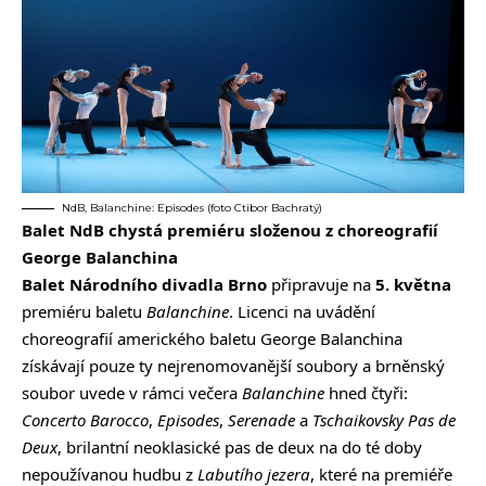
NdB, Balanchine: Episodes (foto Ctibor Bachratý)
Balet NdB chystá premiéru složenou z choreografií
George Balanchina
Balet Národního divadla Brno
připravuje na
5. května
premiéru baletu
Balanchine
. Licenci na uvádění
choreografií amerického baletu George Balanchina
získávají pouze ty nejrenomovanější soubory a brněnský
soubor uvede v rámci večera
Balanchine
hned čtyři:
Concerto Barocco
,
Episodes
,
Serenade
a
Tschaikovsky Pas de
Deux
, brilantní neoklasické pas de deux na do té doby
nepoužívanou hudbu z
Labutího jezera
, které na premiéře