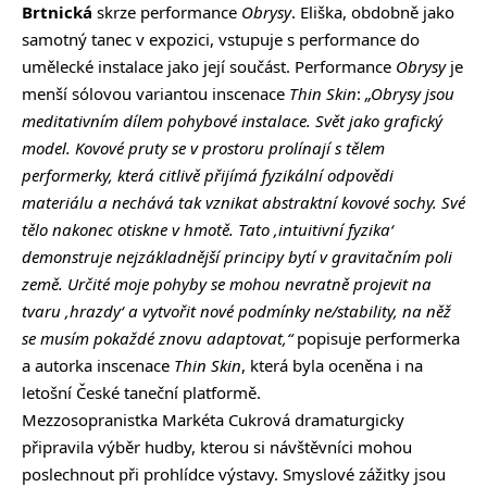
Brtnická
skrze performance
Obrysy
. Eliška, obdobně jako
samotný tanec v expozici, vstupuje s performance do
umělecké instalace jako její součást. Performance
Obrysy
je
menší sólovou variantou inscenace
Thin Skin
:
„Obrysy jsou
meditativním dílem pohybové instalace. Svět jako grafický
model. Kovové pruty se v prostoru prolínají s tělem
performerky, která citlivě přijímá fyzikální odpovědi
materiálu a nechává tak vznikat abstraktní kovové sochy. Své
tělo nakonec otiskne v hmotě. Tato ‚intuitivní fyzika‘
demonstruje nejzákladnější principy bytí v gravitačním poli
země. Určité moje pohyby se mohou nevratně projevit na
tvaru ‚hrazdy‘ a vytvořit nové podmínky ne/stability, na něž
se musím pokaždé znovu adaptovat,“
popisuje performerka
a autorka inscenace
Thin Skin
, která byla oceněna i na
letošní České taneční platformě.
Mezzosopranistka Markéta Cukrová dramaturgicky
připravila výběr hudby, kterou si návštěvníci mohou
poslechnout při prohlídce výstavy. Smyslové zážitky jsou