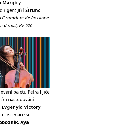
a Margity
.
dirigent
Jiří Štrunc
.
o
Oratorium de Passione
m d moll, KV 626
vání baletu Petra Iljiče
ím nastudování
, Evgenyia Victory
to inscenace se
obodník, Aya