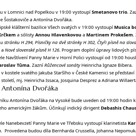
ku v
Lomnici nad Popelkou
v 19:00 vystoupí
Smetanovo trio
. Za
je Šostakoviče a Antonína Dvořáka.
lipské klášterní
bazilice Všech svatých
v 19:00 vystoupí
Musica b
 Krčkem
a sólisty
Annou Hlavenkovou
a
Martinem Prokešem
.
u stránku H 294, Písničky na dvě stránky H 302, Čtyři písně na slova
a
Nové slovenské písně H 126
. Program doplní úpravy lidových pís
tele Navštívení Panny Marie v
Horní Polici
vystoupí od 19:00 hous
aroslav Tůma
. Zazní
Růžencové sonáty
Heinricha Ignaze Bibera.
0 v kostele svatého Jakuba Staršího v
České Kamenici
se představí
 století, mj. Heinricha Issaca, Josquina Desprez a Adriana Willaert
l Antonína Dvořáka
átníku Antonína Dvořáka na
Vysoké
bude uveden od 19:00 hodin 
eho americkým žákům. Účinkují indický dirigent
Debashis Chau
tele Nanebevzetí Panny Marie ve
Třebsku
vystoupí klarinetista
Kar
e
. Provedena budou díla Bernharda Crussella, Johanna Nepomu