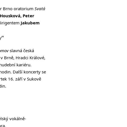
or Brno oratorium
Svatá
-Housková, Peter
dirigentem
Jakubem
v“
domov
slavná česká
v Brně, Hradci Králové,
hudební kariéru.
odin. Další koncerty se
rtek 16. září v Sukově
din.
ělský vokálně-
ora
.