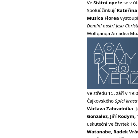
Ve
Státní opeře
se v út
Spoluúčinkují
Kateřina
Musica Florea
vystoupí 
Domini nostri Jesu Christ
Wolfganga Amadea Moz
Ve středu 15. září v 19:
Čajkovského
Spící krasa
Václava Zahradníka
. 
Gonzalez, Jiří Kodym,
uskuteční ve čtvrtek 16.
Watanabe, Radek Vrát