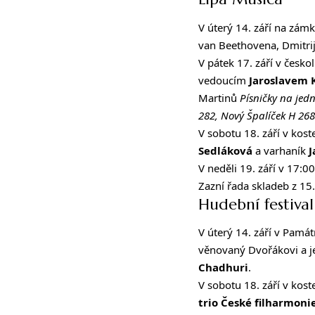
V úterý 14. září na zám
van Beethovena, Dmitri
V pátek 17. září v česko
vedoucím
Jaroslavem
Martinů
Písničky na jedn
282, Nový Špalíček H 268
V sobotu 18. září v kos
Sedláková
a varhaník
J
V neděli 19. září v 17:0
Zazní řada skladeb z 15.
Hudební festiva
V úterý 14. září v Pam
věnovaný Dvořákovi a j
Chadhuri
.
V sobotu 18. září v kos
trio České filharmoni