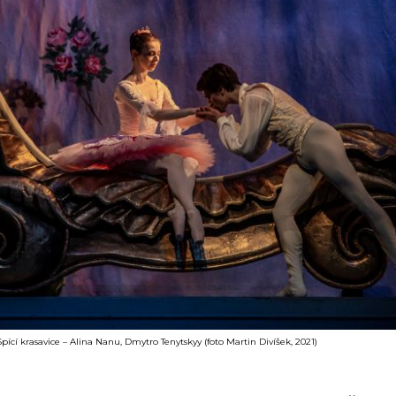
 Spící krasavice – Alina Nanu, Dmytro Tenytskyy (foto Martin Divíšek, 2021)