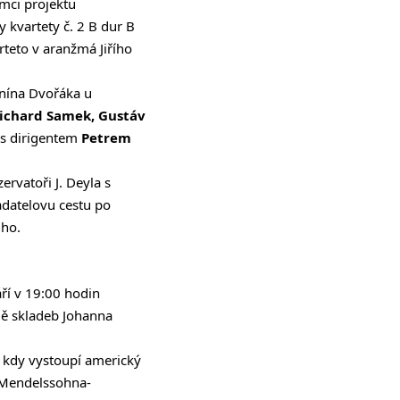
ámci
projektu
kvartety č. 2 B dur B
teto v aranžmá Jiřího
nína Dvořáka u
Richard Samek, Gustáv
s dirigentem
Petrem
ervatoři J. Deyla s
adatelovu cestu po
iho.
áří v 19:00 hodin
ě skladeb Johanna
0, kdy vystoupí americký
 Mendelssohna-