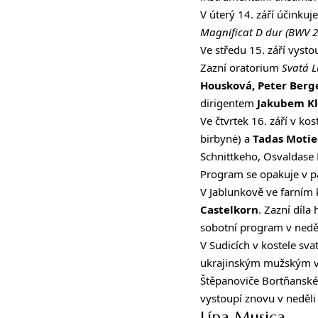
V úterý 14. září účinkuj
Magnificat D dur (BWV 2
Ve středu 15. září vyst
Zazní oratorium
Svatá 
Housková, Peter Berge
dirigentem
Jakubem K
Ve čtvrtek 16. září v ko
birbynė) a
Tadas Motie
Schnittkeho, Osvaldase 
Program se opakuje v pá
V
Jablunkově
ve farním 
Castelkorn
. Zazní díla
sobotní program v neděl
V
Sudicích
v kostele sva
ukrajinským mužským 
Štěpanoviče Bortňanskéh
vystoupí znovu v neděli
Lípa Musica