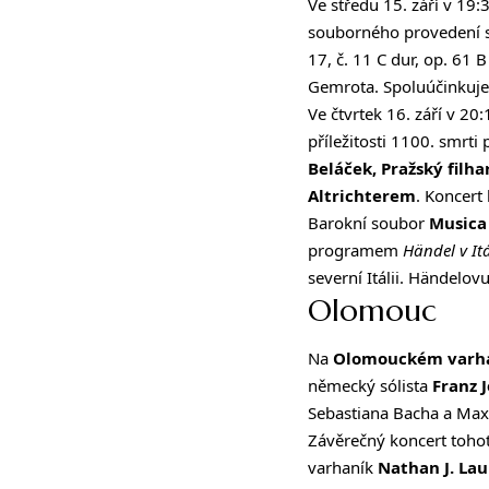
Ve středu 15. září v 19
souborného provedení s
17, č. 11 C dur, op. 61 
Gemrota. Spoluúčinkuj
Ve čtvrtek 16. září v 20
příležitosti 1100. smrti 
Beláček, Pražský filh
Altrichterem
. Koncert
Barokní soubor
Musica
programem
Händel v Itá
severní Itálii. Händelov
Olomouc
Na
Olomouckém varha
německý sólista
Franz J
Sebastiana Bacha a Maxe
Závěrečný koncert tohoto
varhaník
Nathan J. La