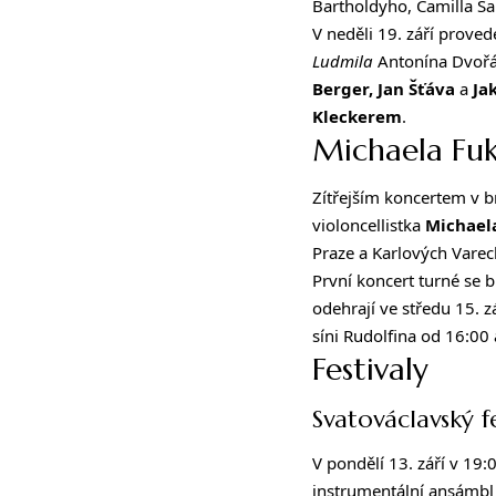
Bartholdyho, Camilla Sa
V neděli 19. září prove
Ludmila
Antonína Dvořák
Berger, Jan Šťáva
a
Ja
Kleckerem
.
Michaela Fu
Zítřejším koncertem v
violoncellistka
Michael
Praze a Karlových Varec
První koncert turné se 
odehrají ve středu 15. z
síni Rudolfina od 16:00
Festivaly
Svatováclavský fe
V pondělí 13. září v 19
instrumentální ansámb