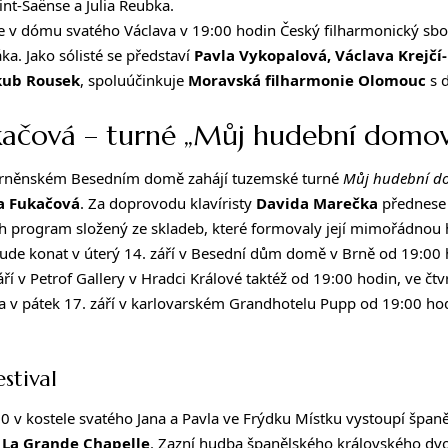
int-Saënse a Julia Reubka.
de v dómu svatého Václava v 19:00 hodin Český filharmonický sb
a. Jako sólisté se představí
Pavla Vykopalová, Václava Krejčí
kub Rousek
, spoluúčinkuje
Moravská filharmonie Olomouc
s 
kačová – turné „Můj hudební domo
 brněnském Besedním domě zahájí tuzemské turné
Můj hudební 
a Fukačová
. Za doprovodu klavíristy
Davida Marečka
přednese 
h program složený ze skladeb, které formovaly její mimořádnou 
bude konat v úterý 14. září v Besední dům domě v Brně od 19:00 h
áří v Petrof Gallery v Hradci Králové taktéž od 19:00 hodin, ve čtv
 a v pátek 17. září v karlovarském Grandhotelu Pupp od 19:00 ho
stival
:00 v kostele svatého Jana a Pavla ve Frýdku Místku vystoupí špan
l
La Grande Chapelle
. Zazní
hudba španělského královského dv