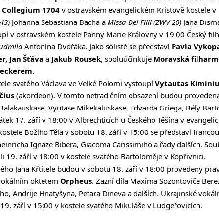
e
Collegium 1704
v ostravském evangelickém
Kristově kostele
v 
43)
Johanna Sebastiana Bacha a
Missa Dei Filii (ZWV 20)
Jana Disma
oupí v ostravském kostele Panny Marie Královny v 19:00
Český fil
Ludmila
Antonína Dvořáka. Jako sólisté se představí
Pavla Vykopa
r, Jan Šťáva
a
Jakub Rousek
, spoluúčinkuje
Moravská filhar
leckerem
.
stele svatého Václava ve
Velké Polomi
vystoupí
Vytautas Kiminiu
čius
(akordeon). V tomto netradičním obsazení budou provedena 
Balakauskase, Vyutase Mikekaluskase, Edvarda Griega, Bély Bart
tek 17. září v 18:00 v
Albrechticích
u Českého Těšína v evangelic
kostele Božího Těla v sobotu 18. září v 15:00 se představí franc
 heinricha Ignaze Bibera, Giacoma Carissimiho a řady dalších. So
i 19. září v 18:00 v kostele svatého Bartoloměje v
Kopřivnici
.
tého Jana Křtitele budou v sobotu 18. září v 18:00 provedeny pra
vokálním oktetem
Orpheus
. Zazní díla Maxima Sozontoviče Bere
o, Andrije Hnatyšyna, Petara Dineva a dalších. Ukrajinské vokál
 19. září v 15:00 v kostele svatého Mikuláše v
Ludgeřovicích
.