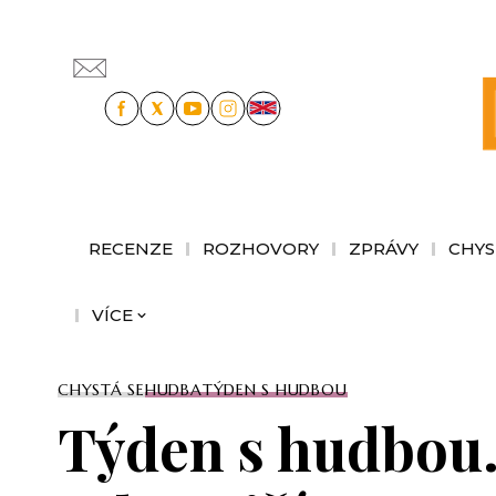
RECENZE
ROZHOVORY
ZPRÁVY
CHYS
VÍCE
CHYSTÁ SE
HUDBA
TÝDEN S HUDBOU
Týden s hudbou.