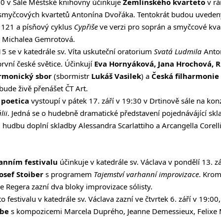
:30 v Sále Městské knihovny účinkuje
Zemlinského kvarteto
v r
myčcových kvartetů Antonína Dvořáka. Tentokrát budou uvedeny 
B 121 a písňový cyklus
Cypřiše
ve verzi pro soprán a smyčcové kvar
e Michalea Gemrotová.
:15 se v katedrále sv. Víta uskuteční oratorium
Svatá Ludmila
Anto
první české světice. Účinkují
Eva Hornyáková, Jana Hrochová, 
armonický sbor
(sbormistr
Lukáš Vasilek
) a
Česká filharmonie
 bude živě přenášet
ČT Art
.
 poetica
vystoupí v pátek 17. září v 19:30 v Drtinově sále na konz
lii
. Jedná se o hudebně dramatické představení pojednávájící skl
u hudbu doplní skladby Alessandra Scarlattiho a Arcangella Corell
nním festivalu
účinkuje v katedrále sv. Václava v pondělí 13. z
osef Stoiber
s programem
Tajemství varhanní improvizace
. Krom
 Regera zazní dva bloky improvizace sólisty.
 festivalu v katedrále sv. Václava zazní ve čtvrtek 6. září v 19:0
ube
s kompozicemi Marcela Duprého, Jeanne Demessieux, Felixe