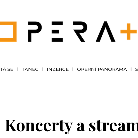
TÁ SE
TANEC
INZERCE
OPERNÍ PANORAMA
 Koncerty a stream