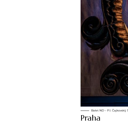
Balet ND – P.I. Čajkovskij
Praha