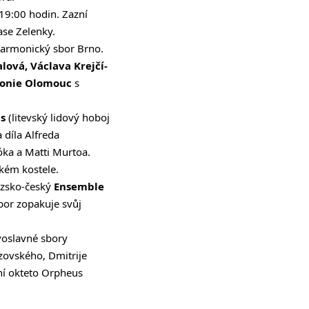
19:00 hodin. Zazní
se Zelenky.
harmonický sbor Brno
.
lová, Václava Krejčí-
monie Olomouc
s
s
(litevský lidový hoboj
díla Alfreda
óka a Matti Murtoa.
kém kostele.
ouzsko-český
Ensemble
ubor zopakuje svůj
voslavné sbory
zovského, Dmitrije
ní okteto Orpheus