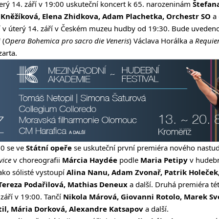
erý 14. září v 19:00 uskuteční
koncert
k 65. narozeninám
Štefan
 Kněžíková, Elena Zhidkova, Adam Plachetka, Orchestr SO
a 
v úterý 14. září v
Českém muzeu hudby
od 19:30. Bude uveden
i
(
Opera Bohemica pro sacro die Veneris
) Václava Horálka a
Requie
arta.
00 se ve
Státní opeře
se uskuteční první premiéra nového nastudo
vice
v choreografii
Márcia Haydée
podle
Maria Petipy
v hudebn
Jako sólisté vystoupí
Alina Nanu, Adam Zvonař, Patrik Holeček
 Tereza Podařilová, Mathias Deneux
a další.
Druhá premiéra
té
 září v 19:00. Tančí
Nikola Márová, Giovanni Rotolo, Marek Sv
il, Mária Dorková, Alexandre Katsapov
a další.