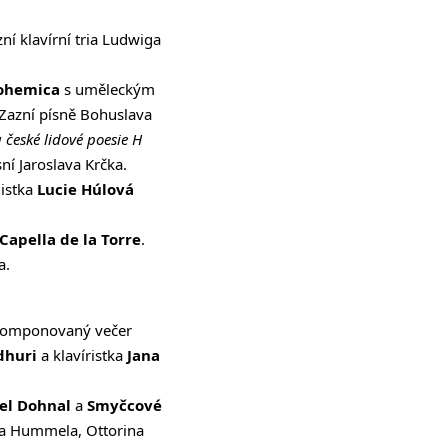
zní klavírní tria Ludwiga
ohemica
s uměleckým
 Zazní písně Bohuslava
 české lidové poesie H
ní Jaroslava Krčka.
listka
Lucie Húlová
Capella de la Torre
.
a.
komponovaný večer
dhuri
a klavíristka
Jana
el Dohnal
a
Smyčcové
ka Hummela, Ottorina