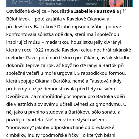
Osvědčená dvojice – houslistka
Isabelle Faustová
a Jiří
Bělohlávek – poté zazářila v Ravelově Cikanovi a
především v Bartókově Druhé rapsodii. Vůbec poprvé
konfrontovala sólistka obě díla, která mají společnou
inspirující múzu – maďarskou houslistku Jelly d’Arányi,
která v roce 1922 musela Ravelovi celou noc hrát cikánské
melodie. Ravel poté načrtl skicu pro Cikána, avšak skladbu
dokončil teprve za rok, až když ho d’Arányi a Bartók při
společné večeři u moře urgovali. S rapsodickou formou,
která spojuje Cikána i Bartóka, neměla Faustová nikdy
problémy, což již demonstrovala před lety na svém
Dvořákovi. Za mimořádné pochopení pro Bartóka vděčí
dle vlastních slov svému učiteli Dénesi Zsigmondymu. U
něj jako u prvního studovala Bartókovu sólo sonátu a
později i kvarteta. Našinec v tom slyšel ovšem i
“moravismy” jakoby odposlouchané od břeclavské
cimbálky, inu ty “podmořské říčky”, o kterých básnil