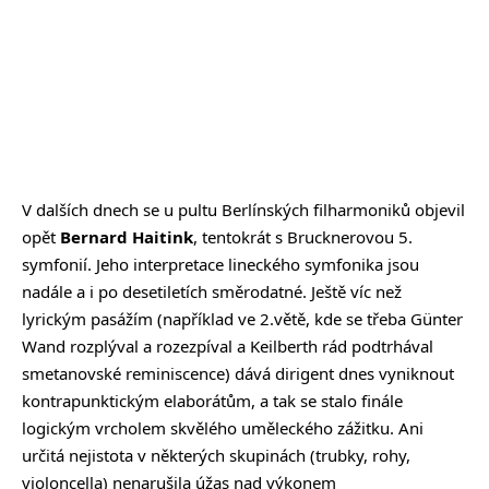
V dalších dnech se u pultu Berlínských filharmoniků objevil
opět
Bernard Haitink
, tentokrát s Brucknerovou 5.
symfonií. Jeho interpretace lineckého symfonika jsou
nadále a i po desetiletích směrodatné. Ještě víc než
lyrickým pasážím (například ve 2.větě, kde se třeba Günter
Wand rozplýval a rozezpíval a Keilberth rád podtrhával
smetanovské reminiscence) dává dirigent dnes vyniknout
kontrapunktickým elaborátům, a tak se stalo finále
logickým vrcholem skvělého uměleckého zážitku. Ani
určitá nejistota v některých skupinách (trubky, rohy,
violoncella) nenarušila úžas nad výkonem