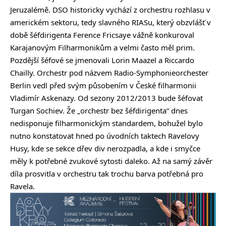
Jeruzalémě. DSO historicky vychází z orchestru rozhlasu v
americkém sektoru, tedy slavného RIASu, který obzvlášť v
době šéfdirigenta Ference Fricsaye vážně konkuroval
Karajanovým Filharmonikům a velmi často měl prim.
Pozdější šéfové se jmenovali Lorin Maazel a Riccardo
Chailly. Orchestr pod názvem Radio-Symphonieorchester
Berlin vedl před svým působením v České filharmonii
Vladimír Askenazy. Od sezony 2012/2013 bude šéfovat
Turgan Sochiev. Že „orchestr bez šéfdirigenta“ dnes
nedisponuje filharmonickým standardem, bohužel bylo
nutno konstatovat hned po úvodních taktech Ravelovy
Husy, kde se sekce dřev div nerozpadla, a kde i smyčce
měly k potřebné zvukové sytosti daleko. Až na samý závěr
díla prosvitla v orchestru tak trochu barva potřebná pro
Ravela.