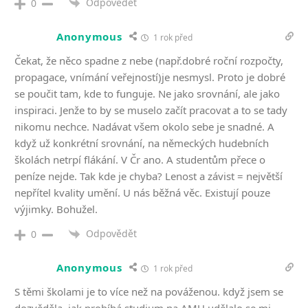
Odpovědět
0
Anonymous
1 rok před
Čekat, že něco spadne z nebe (např.dobré roční rozpočty,
propagace, vnímání veřejností)je nesmysl. Proto je dobré
se poučit tam, kde to funguje. Ne jako srovnání, ale jako
inspiraci. Jenže to by se muselo začít pracovat a to se tady
nikomu nechce. Nadávat všem okolo sebe je snadné. A
když už konkrétní srovnání, na německých hudebních
školách netrpí flákání. V Čr ano. A studentům přece o
peníze nejde. Tak kde je chyba? Lenost a závist = největší
nepřítel kvality umění. U nás běžná věc. Existují pouze
výjimky. Bohužel.
Odpovědět
0
Anonymous
1 rok před
S těmi školami je to více než na pováženou. když jsem se