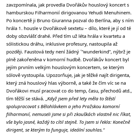
zavzpomínala, jak provedla Dvořákův houslový koncert s
hamburskou Filharmonií dirigovanou Yehudi Menuhinem.
Po koncertě ji Bruno Giuranna pozval do Berlína, aby s ním
hrála 1. housle v Dvořákově sextetu – dílo, které je jí od té
doby obzvlášť drahé. Před tím už léta hrála v kvartetu a
sólistickou dráhu, inklusive profesury, nastoupila až
později. Faustová tedy není žádný ´”wunderkind”, nýbrž je
plně zakořeněna v komorní hudbě. Dvořákův koncert byl
jejím prvním velkým houslovým koncertem, se kterým
sólově vystoupila. Upozorňuje, jak je těžké najít dirigenta,
který zná houslový hlas výborně, a také že čím víc se na
Dvořákovi musí pracovat co do temp, času, přechodů atd.,
tím těžší se stává. „
Když jsem před lety měla to štěstí
spolupracovat s Bělohlávkem a jeho Pražskou komorní
filharmonií, nemuseli jsme si při zkouškách vlastně nic říkat,
vše bylo jasné, každý to cítil stejně. To jsem si řekla: Konečně
dirigent, se kterým to funguje, ideální souhlas.“