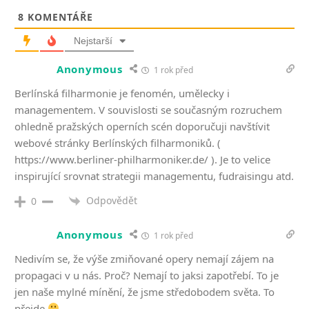
8
KOMENTÁŘE
Nejstarší
Anonymous
1 rok před
Berlínská filharmonie je fenomén, umělecky i
managementem. V souvislosti se současným rozruchem
ohledně pražských operních scén doporučuji navštívit
webové stránky Berlínských filharmoniků. (
https://www.berliner-philharmoniker.de/
). Je to velice
inspirující srovnat strategii managementu, fudraisingu atd.
Odpovědět
0
Anonymous
1 rok před
Nedivím se, že výše zmiňované opery nemají zájem na
propagaci v u nás. Proč? Nemají to jaksi zapotřebí. To je
jen naše mylné mínění, že jsme středobodem světa. To
přejde