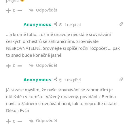
Odpovědět
0
Anonymous
1 rok před
.. a kromě toho… už mě unavuje neustálé srovnávání
českých orchestrů se zahraničními. Srovnáváte
NESROVNATELNÉ. Srovnejte si spíše roční rozpočet … pak
to snad bude konečně jasné.
Odpovědět
0
Anonymous
1 rok před
Já si zase myslím, že naše srovnávání se zahraničím je
důležité i v kumštu. Vážený unavený, povídání z Berlína
navíc o žádném srovnávání není, tak tu nepruďte ostatní.
Děkuji Evča
Odpovědět
0