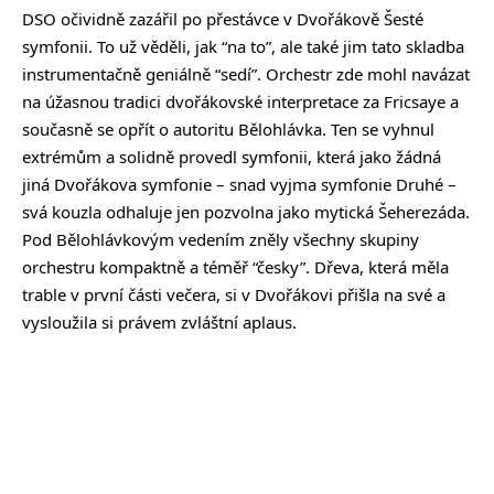
DSO očividně zazářil po přestávce v Dvořákově Šesté
symfonii. To už věděli, jak “na to”, ale také jim tato skladba
instrumentačně geniálně “sedí”. Orchestr zde mohl navázat
na úžasnou tradici dvořákovské interpretace za Fricsaye a
současně se opřít o autoritu Bělohlávka. Ten se vyhnul
extrémům a solidně provedl symfonii, která jako žádná
jiná Dvořákova symfonie – snad vyjma symfonie Druhé –
svá kouzla odhaluje jen pozvolna jako mytická Šeherezáda.
Pod Bělohlávkovým vedením zněly všechny skupiny
orchestru kompaktně a téměř “česky”. Dřeva, která měla
trable v první části večera, si v Dvořákovi přišla na své a
vysloužila si právem zvláštní aplaus.