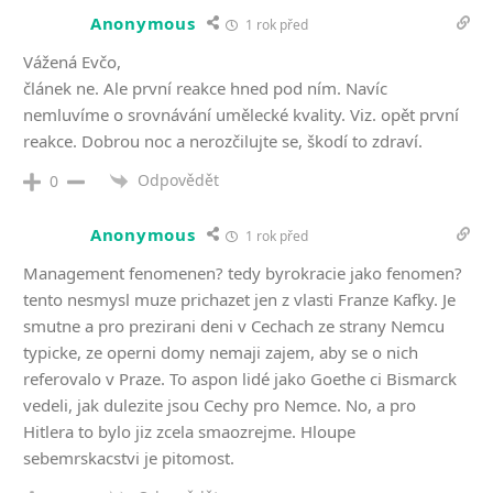
Anonymous
1 rok před
Vážená Evčo,
článek ne. Ale první reakce hned pod ním. Navíc
nemluvíme o srovnávání umělecké kvality. Viz. opět první
reakce. Dobrou noc a nerozčilujte se, škodí to zdraví.
Odpovědět
0
Anonymous
1 rok před
Management fenomenen? tedy byrokracie jako fenomen?
tento nesmysl muze prichazet jen z vlasti Franze Kafky. Je
smutne a pro prezirani deni v Cechach ze strany Nemcu
typicke, ze operni domy nemaji zajem, aby se o nich
referovalo v Praze. To aspon lidé jako Goethe ci Bismarck
vedeli, jak dulezite jsou Cechy pro Nemce. No, a pro
Hitlera to bylo jiz zcela smaozrejme. Hloupe
sebemrskacstvi je pitomost.