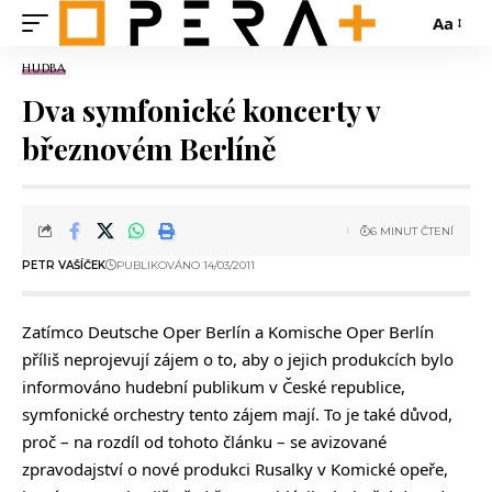
Aa
HUDBA
Dva symfonické koncerty v
březnovém Berlíně
6 MINUT ČTENÍ
PETR VAŠÍČEK
PUBLIKOVÁNO 14/03/2011
Zatímco Deutsche Oper Berlín a Komische Oper Berlín
příliš neprojevují zájem o to, aby o jejich produkcích bylo
informováno hudební publikum v České republice,
symfonické orchestry tento zájem mají. To je také důvod,
proč – na rozdíl od tohoto článku – se avizované
zpravodajství o nové produkci Rusalky v Komické opeře,