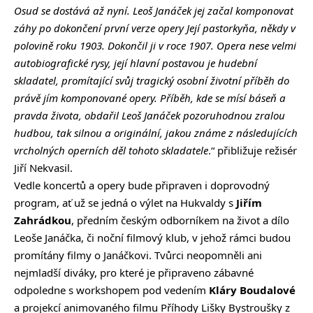
Osud se dostává až nyní. Leoš Janáček jej začal komponovat
záhy po dokončení první verze opery Její pastorkyňa, někdy v
polovině roku 1903. Dokončil ji v roce 1907. Opera nese velmi
autobiografické rysy, její hlavní postavou je hudební
skladatel, promítající svůj tragický osobní životní příběh do
právě jím komponované opery. Příběh, kde se mísí báseň a
pravda života, obdařil Leoš Janáček pozoruhodnou zralou
hudbou, tak silnou a originální, jakou známe z následujících
vrcholných operních děl tohoto skladatele
.“ přibližuje režisér
Jiří Nekvasil.
Vedle koncertů a opery bude připraven i doprovodný
program, ať už se jedná o výlet na Hukvaldy s
Jiřím
Zahrádkou
, předním českým odborníkem na život a dílo
Leoše Janáčka, či noční filmový klub, v jehož rámci budou
promítány filmy o Janáčkovi. Tvůrci neopomněli ani
nejmladší diváky, pro které je připraveno zábavné
odpoledne s workshopem pod vedením
Kláry Boudalové
a projekcí animovaného filmu Příhody Lišky Bystroušky z