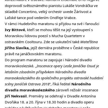
doprovodí světoznámého pianistu Lukáše Vondráčka ve
skladbě Concertino, velký orchestr uvede Žárlivost a
Lašské tance pod vedením Ondřeje Vrabce.
V rámci Hudebního maratonu si přijdou na své i fanoušci
Ivy Bittové
, kteří se mohou těšit na její vystoupení s
Moravskou lidovou poezií s Mucha Quartetem v
ostravském Cooltouru. Zde se uskuteční také
Mateřština
Jiřího Slavíka,
jejíž derniéra proběhne v České republice
právě na janáčkovském maratonu.
Do program maratonu se zapojuje i Národní divadlo
moravskoslezské. „
Inscenace opery Leoše Janáčka Osud je
letošním zásadním příspěvkem Národního divadla
moravskoslezského do společného projektu ostravské hudební
scény Janáček Ostrava 2018
“, říká ředitel
Národního
divadla moravskoslezského
zároveň režisér inscenace
Jiří Nekvasil
. Premiéry se odehrají v Divadle Antonína
Dvořáka 18. a 20. října v 18.30 hodin a divadlo operu
nabídne návštěvníkům Hudebního maratonu Leoše