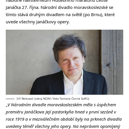
Janáčka 27. října. Národní divadlo moravskoslezské se
tímto stává druhým divadlem na světě (po Brnu), které
uvede všechny Janáčkovy opery.
Jiří Nekvasil (zdroj NDM / foto Tamara Černá SofiG)
„
V Národním divadle moravskoslezském měla s úspěchem
premiéru Janáčkova Její pastorkyňa hned v první sezóně v
roce 1919 a v meziválečném období byly na prknech divadla
uvedeny téměř všechny jeho opery. Na neprávem opomíjený