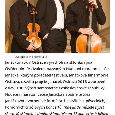
Dvořákovo trio (zdroj JFO)
Janáčkův rok v Ostravě vyvrcholí na sklonku října
čtyřdenním festivalem, nazvaným Hudební maraton Leoše
Janáčka, kterým pořadatel festivalu, Janáčkova filharmonie
Ostrava, uzavírá projekt Janáček Ostrava 2018 a zároveň
oslaví 100. výročí samostatné Československé republiky.
Hudební maraton Leoše Janáčka nabídne průřez
Janáčkovou tvorbou ve formě orchestrálních, pěveckých,
komorních či sólových koncertů. “
Kde jinde můžete slyšet
skoro 40 skladeb jednoho skladatele na 17 koncertech během