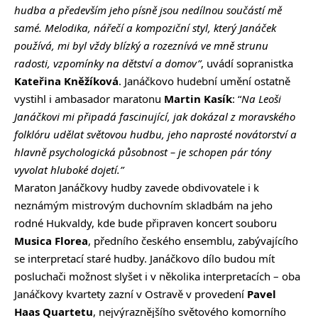
hudba a především jeho písně jsou nedílnou součástí mě
samé. Melodika, nářečí a kompoziční styl, který Janáček
používá, mi byl vždy blízký a rozeznívá ve mně strunu
radosti, vzpomínky na dětství a domov”
, uvádí sopranistka
Kateřina Kněžíková
. Janáčkovo hudební umění ostatně
vystihl i ambasador maratonu
Martin Kasík
: “
Na Leoši
Janáčkovi mi připadá fascinující, jak dokázal z moravského
folklóru udělat světovou hudbu, jeho naprosté novátorství a
hlavně psychologická působnost – je schopen pár tóny
vyvolat hluboké dojetí.”
Maraton Janáčkovy hudby zavede obdivovatele i k
neznámým mistrovým duchovním skladbám na jeho
rodné Hukvaldy, kde bude připraven koncert souboru
Musica Florea
, předního českého ensemblu, zabývajícího
se interpretací staré hudby. Janáčkovo dílo budou mít
posluchači možnost slyšet i v několika interpretacích – oba
Janáčkovy kvartety zazní v Ostravě v provedení
Pavel
Haas Quartetu
, nejvýraznějšího světového komorního