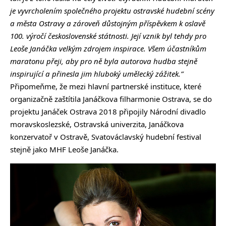
je vyvrcholením společného projektu ostravské hudební scény
a města Ostravy a zároveň důstojným příspěvkem k oslavě
100. výročí československé státnosti. Její vznik byl tehdy pro
Leoše Janáčka velkým zdrojem inspirace. Všem účastníkům
maratonu přeji, aby pro ně byla autorova hudba stejně
inspirující a přinesla jim hluboký umělecký zážitek.”
Připomeňme, že mezi hlavní partnerské instituce, které
organizačně zaštítila Janáčkova filharmonie Ostrava, se do
projektu Janáček Ostrava 2018 připojily Národní divadlo
moravskoslezské, Ostravská univerzita, Janáčkova
konzervatoř v Ostravě, Svatováclavský hudební festival
stejně jako MHF Leoše Janáčka.