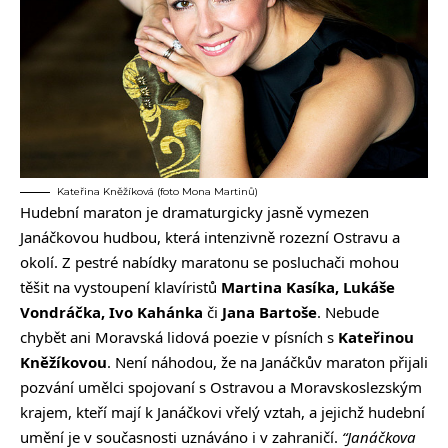
Kateřina Kněžíková (foto Mona Martinů)
Hudební maraton je dramaturgicky jasně vymezen
Janáčkovou hudbou, která intenzivně rozezní Ostravu a
okolí. Z pestré nabídky maratonu se posluchači mohou
těšit na vystoupení klavíristů
Martina Kasíka, Lukáše
Vondráčka, Ivo Kahánka
či
Jana Bartoše
. Nebude
chybět ani Moravská lidová poezie v písních s
Kateřinou
Kněžíkovou
. Není náhodou, že na Janáčkův maraton přijali
pozvání umělci spojovaní s Ostravou a Moravskoslezským
krajem, kteří mají k Janáčkovi vřelý vztah, a jejichž hudební
umění je v současnosti uznáváno i v zahraničí.
“Janáčkova