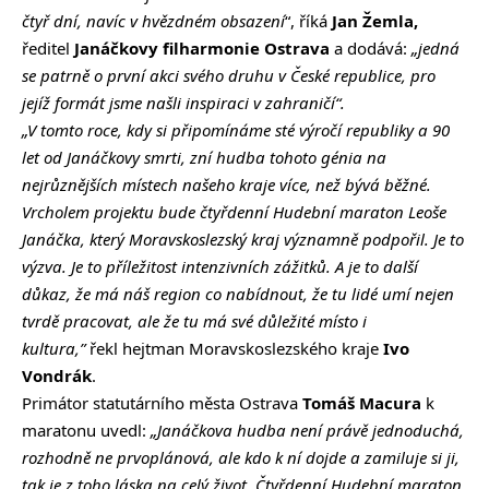
čtyř dní, navíc v hvězdném obsazení
“, říká
Jan Žemla,
ředitel
Janáčkovy filharmonie Ostrava
a dodává:
„jedná
se patrně o první akci svého druhu v České republice, pro
jejíž formát jsme našli inspiraci v zahraničí“.
„V tomto roce, kdy si připomínáme sté výročí republiky a 90
let od Janáčkovy smrti, zní hudba tohoto génia na
nejrůznějších místech našeho kraje více, než bývá běžné.
Vrcholem projektu bude
čtyřdenní Hudební maraton Leoše
Janáčka, který Moravskoslezský kraj významně podpořil. Je to
výzva. Je to příležitost intenzivních zážitků. A je to další
důkaz, že má náš region co nabídnout, že tu lidé umí nejen
tvrdě pracovat, ale že tu má své důležité místo i
kultura,”
řekl hejtman Moravskoslezského kraje
Ivo
Vondrák
.
Primátor statutárního města Ostrava
Tomáš Macura
k
maratonu uvedl:
„Janáčkova hudba není právě jednoduchá,
rozhodně ne prvoplánová, ale kdo k ní dojde a zamiluje si ji,
tak je z toho láska na celý život.
Čtyřdenní Hudební maraton