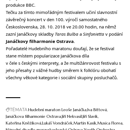
produkce BBC.
Tečku za tímto mimořádným festivalem učiní slavnostní
závěrečný koncert v den 100. výročí samostatného
Československa, 28. 10. 2018 ve 20.00 hodin, na němž
zazní Janáčkovy skladby
Taras Bulba
a
Sinfonietta
v podání
Janáčkovy filharmonie Ostrava
.
Pořadatelé Hudebního maratonu doufají, že se festival
stane místem popularizace Janáčkova díla
v čele s českými interprety, a že multižánrovost festivalu s
jeho přesahy z vážné hudby směrem k folklóru obohatí
všechny věkové kategorie i sociální skupiny posluchačů.
TÉMATA
Hudební maraton Leoše Janáčka
Iva Bittová
Janáčkova filharmonie Ostrava
Jiří Nekvasil
Jiří Slavík
Kateřina Kněžíková
Lukáš Vondráček
Martin Kasík
Musica Florea
Národní divadlo moravskoslezské
Ostrava Youth Orchestra