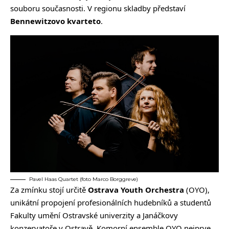
souboru současnosti. V regionu skladby představí
Bennewitzovo kvarteto
.
Pavel Haas Quartet (foto Marco Borggreve)
Za zmínku stojí určitě
Ostrava Youth Orchestra
(OYO),
unikátní propojení profesionálních hudebníků a studentů
Fakulty umění Ostravské univerzity a Janáčkovy
konzervatoře v Ostravě. Komorní ensemble OYO nejprve