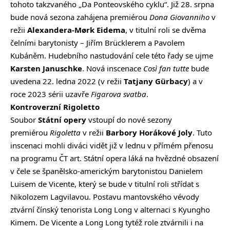
tohoto takzvaného „Da Ponteovského cyklu“. Již 28. srpna
bude nová sezona zahájena premiérou
Dona Giovanniho
v
režii
Alexandera-Mørk Eidema
, v titulní roli se dvěma
čelními barytonisty – Jiřím Brücklerem a Pavolem
Kubáněm. Hudebního nastudování cele této řady se ujme
Karsten Januschke
. Nová inscenace
Così fan tutte
bude
uvedena 22. ledna 2022 (v režii
Tatjany Gürbacy
) a v
roce 2023 sérii uzavře
Figarova svatba
.
Kontroverzní Rigoletto
Soubor
Státní opery
vstoupí do nové sezony
premiérou
Rigoletta
v režii
Barbory Horákové Joly
.
Tuto
inscenaci
mohli diváci vidět již v lednu v přímém přenosu
na programu ČT art. Státní opera láká na hvězdné obsazení
v čele se španělsko-americkým barytonistou Danielem
Luisem de Vicente, který se bude v titulní roli střídat s
Nikolozem Lagvilavou. Postavu mantovského vévody
ztvární čínský tenorista Long Long v alternaci s Kyungho
Kimem. De Vicente a Long Long tytéž role ztvárnili i na