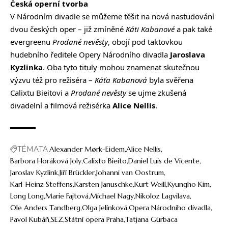
Česká operní tvorba
V Národním divadle se můžeme těšit na nová nastudování
dvou českých oper – již zmíněné
Káti Kabanové
a pak také
evergreenu
Prodané nevěsty
, obojí pod taktovkou
hudebního ředitele Opery Národního divadla
Jaroslava
Kyzlinka
. Oba tyto tituly mohou znamenat skutečnou
výzvu též pro režiséra –
Káťa Kabanová
byla svěřena
Calixtu Bieitovi a
Prodané nevěsty
se ujme zkušená
divadelní a filmová režisérka
Alice Nellis
.
TÉMATA
Alexander Mørk-Eidem
Alice Nellis
Barbora Horáková Joly
Calixto Bieito
Daniel Luis de Vicente
Jaroslav Kyzlink
Jiří Brückler
Johanni van Oostrum
Karl-Heinz Steffens
Karsten Januschke
Kurt Weill
Kyungho Kim
Long Long
Marie Fajtová
Michael Nagy
Nikoloz Lagvilava
Ole Anders Tandberg
Olga Jelínková
Opera Národního divadla
Pavol Kubáň
SEZ
Státní opera Praha
Tatjana Gürbaca