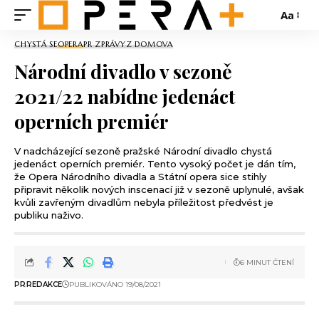
Aa
CHYSTÁ SE
OPERA
PR ZPRÁVY
Z DOMOVA
Národní divadlo v sezoně
2021/22 nabídne jedenáct
operních premiér
V nadcházející sezoně pražské Národní divadlo chystá
jedenáct operních premiér. Tento vysoký počet je dán tím,
že Opera Národního divadla a Státní opera sice stihly
připravit několik nových inscenací již v sezoně uplynulé, avšak
kvůli zavřeným divadlům nebyla příležitost předvést je
publiku naživo.
6 MINUT ČTENÍ
PR
REDAKCE
PUBLIKOVÁNO 19/08/2021