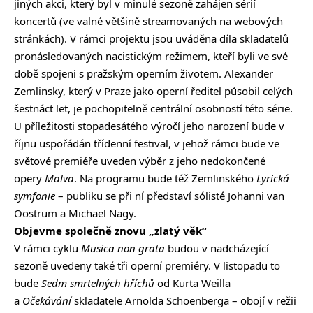
jiných akci, který byl v minulé sezoně zahájen sérií
koncertů (ve valné většině streamovaných na webových
stránkách). V rámci projektu jsou uváděna díla skladatelů
pronásledovaných nacistickým režimem, kteří byli ve své
době spojeni s pražským operním životem. Alexander
Zemlinsky, který v Praze jako operní ředitel působil celých
šestnáct let, je pochopitelně centrální osobností této série.
U příležitosti stopadesátého výročí jeho narození bude v
říjnu uspořádán třídenní festival, v jehož rámci bude ve
světové premiéře uveden výběr z jeho nedokončené
opery
Malva
. Na programu bude též Zemlinského
Lyrická
symfonie
– publiku se při ní představí sólisté Johanni van
Oostrum a Michael Nagy.
Objevme společně znovu „zlatý věk“
V rámci cyklu
Musica non grata
budou v nadcházející
sezoně uvedeny také tři operní premiéry. V listopadu to
bude
Sedm smrtelných hříchů
od Kurta Weilla
a
Očekávání
skladatele Arnolda Schoenberga – obojí v režii