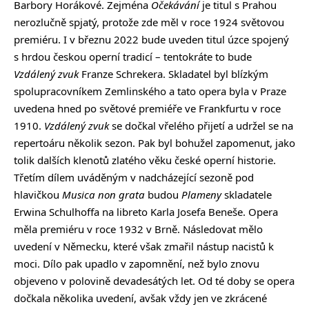
Barbory Horákové. Zejména
Očekávání
je titul s Prahou
nerozlučně spjatý, protože zde měl v roce 1924 světovou
premiéru. I v březnu 2022 bude uveden titul úzce spojený
s hrdou českou operní tradicí – tentokráte to bude
Vzdálený zvuk
Franze Schrekera. Skladatel byl blízkým
spolupracovníkem Zemlinského a tato opera byla v Praze
uvedena hned po světové premiéře ve Frankfurtu v roce
1910.
Vzdálený zvuk
se dočkal vřelého přijetí a udržel se na
repertoáru několik sezon. Pak byl bohužel zapomenut, jako
tolik dalších klenotů zlatého věku české operní historie.
Třetím dílem uváděným v nadcházející sezoně pod
hlavičkou
Musica non grata
budou
Plameny
skladatele
Erwina Schulhoffa na libreto Karla Josefa Beneše. Opera
měla premiéru v roce 1932 v Brně. Následovat mělo
uvedení v Německu, které však zmařil nástup nacistů k
moci. Dílo pak upadlo v zapomnění, než bylo znovu
objeveno v polovině devadesátých let. Od té doby se opera
dočkala několika uvedení, avšak vždy jen ve zkrácené