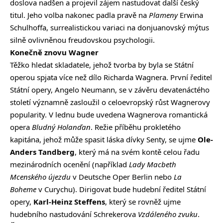
doslova nadšen a projevil zájem nastudovat další český
titul. Jeho volba nakonec padla pravě na
Plameny
Erwina
Schulhoffa, surrealistickou variaci na donjuanovský mýtus
silně ovlivněnou freudovskou psychologii.
Konečně znovu Wagner
Těžko hledat skladatele, jehož tvorba by byla se Státní
operou spjata více než dílo Richarda Wagnera. První ředitel
Státní opery, Angelo Neumann, se v závěru devatenáctého
století významně zasloužil o celoevropský růst Wagnerovy
popularity. V lednu bude uvedena Wagnerova romantická
opera
Bludný Holanďan
. Režie příběhu prokletého
kapitána, jehož může spasit láska dívky Senty, se ujme
Ole-
Anders Tandberg
, který má na svém kontě celou řadu
mezinárodních ocenění (například
Lady Macbeth
Mcenského újezdu
v Deutsche Oper Berlin nebo
La
Boheme
v Curychu). Dirigovat bude hudební ředitel Státní
opery,
Karl-Heinz Steffens
, který se rovněž ujme
hudebního nastudování Schrekerova
Vzdáleného zvuku
.