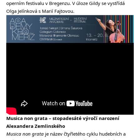
operním festivalu v Bregenzu. V úloze Gildy se vystřídá
Olga Jelínková s Marií Fajtovou.
Musica non grata – stopadesáté výročí narození
Alexandera Zemlinského
Musica non grata
je název čtyřletého cyklu hudebních a