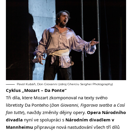
Pavol Kubáň, Don Giovanni (zdroj Gherciu Serghei Photography)
Cyklus „Mozart – Da Ponte“
Tři díla, ktere Mozart zkomponoval na texty svého
libretisty Da Ponteho (
Don Giovanni, Figarova svatba
a
Così
fan tutte
), navždy změnily dějiny opery.
Opera Národního
divadla
nyní ve spolupráci s
Národním divadlem v
Mannheimu
připravuje nová nastudování všech tří dílů