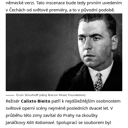
německé verzi. Tato inscenace bude tedy prvním uvedením
v Čechách od světové premiéry, a to v původní podobě.
Ervín Schulhoff (zdroj Terezin Music Foundation)
Režisér
Calixto Bieito
patří k nejdůležitějším osobnostem
světové operní scény nejméně posledních dvacet let. V
průběhu této zimy zavítal do Prahy na zkoušky
Janáčkovy
Káti Kabanové
. Spoluprací se souborem byl