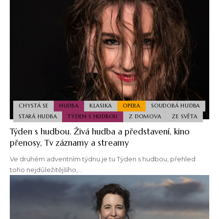
CHYSTÁ SE
HUDBA
KLASIKA
OPERA
SOUDOBÁ HUDBA
STARÁ HUDBA
TÝDEN S HUDBOU
Z DOMOVA
ZE SVĚTA
Týden s hudbou. Živá hudba a představení, kino
přenosy, Tv záznamy a streamy
Ve druhém adventním týdnu je tu Týden s hudbou, přehled
toho nejdůležitějšího,…