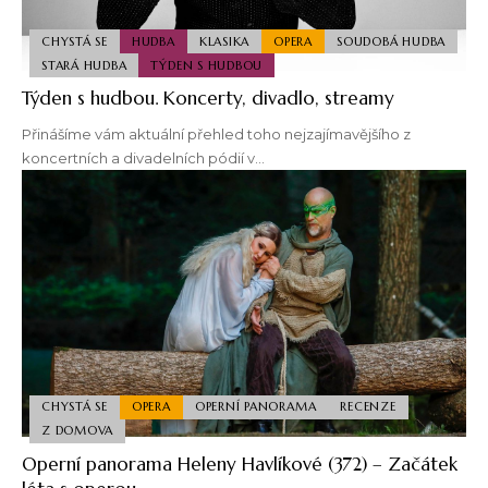
CHYSTÁ SE
HUDBA
KLASIKA
OPERA
SOUDOBÁ HUDBA
STARÁ HUDBA
TÝDEN S HUDBOU
Týden s hudbou. Koncerty, divadlo, streamy
Přinášíme vám aktuální přehled toho nejzajímavějšího z
koncertních a divadelních pódií v…
CHYSTÁ SE
OPERA
OPERNÍ PANORAMA
RECENZE
Z DOMOVA
Operní panorama Heleny Havlíkové (372) – Začátek