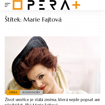
Štítek:
Marie Fajtová
OPERA
ROZHOVORY
Život umělce je stálá změna, která nejde popsat ani
předvídat, říká Marie Fajtová