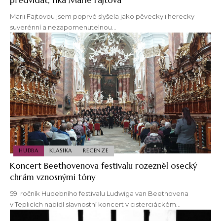
Marii Fajtovou jsem poprvé slyšela jako pěvecky i herecky
suverénní a nezapomenutelnou…
HUDBA
KLASIKA
RECENZE
Koncert Beethovenova festivalu rozezněl osecký
chrám vznosnými tóny
59. ročník Hudebního festivalu Ludwiga van Beethovena
v Teplicích nabídl slavnostní koncert v cisterciáckém…