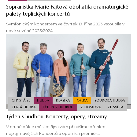
Sopranistka Marie Fajtová obohatila dramaturgické
palety teplických koncertů
Symfonickým koncertem ve čtvrtek 19. října 2023 vstoupila v
nové sezóně 2023/2024…
CHYSTÁ SE
HUDBA
KLASIKA
OPERA
SOUDOBÁ HUDBA
STARÁ HUDBA
TÝDEN S HUDBOU
Z DOMOVA
ZE SVĚTA
Týden s hudbou. Koncerty, opery, streamy
V druhé půlce měsíce října vám přinášíme přehled
nejzajímavějších koncertů a operních premiér…