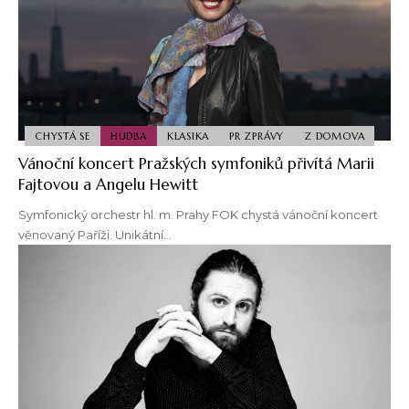
CHYSTÁ SE
HUDBA
KLASIKA
PR ZPRÁVY
Z DOMOVA
Vánoční koncert Pražských symfoniků přivítá Marii
Fajtovou a Angelu Hewitt
Symfonický orchestr hl. m. Prahy FOK chystá vánoční koncert
věnovaný Paříži. Unikátní…