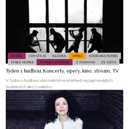
HUDBA
CHYSTÁ SE
KLASIKA
OPERA
SOUDOBÁ HUDBA
STARÁ HUDBA
TÝDEN S HUDBOU
Z DOMOVA
ZE SVĚTA
Týden s hudbou. Koncerty, opery, kino, stream, TV
V Týdnu s hudbou vám nabízíme přehled nejzajímavějších
hudebních akcí z vašeho…