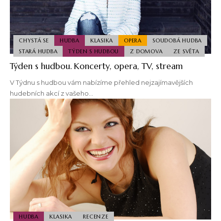
CHYSTÁ SE
HUDBA
KLASIKA
OPERA
SOUDOBÁ HUDBA
STARÁ HUDBA
TÝDEN S HUDBOU
Z DOMOVA
ZE SVĚTA
Týden s hudbou. Koncerty, opera, TV, stream
V Týdnu s hudbou vám nabízíme přehled nejzajímavějších
hudebních akcí z vašeho…
HUDBA
KLASIKA
RECENZE