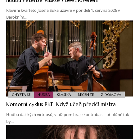
Klavírní kvarteto Josefa Suka uzavře v pondělí 1. června 2026 v
Barokním…
CHYSTÁ SE
HUDBA
KLASIKA
RECENZE
Z DOMOVA
Komorní cyklus PKF: Když učeň předčí mistra
Hudba italských virtuosů, v níž prim hraje kontrabas – přibližně tak
by…