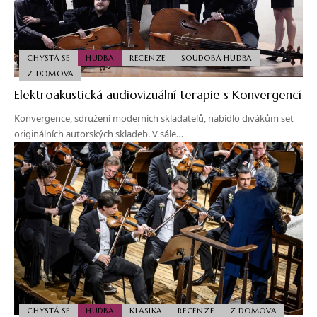
CHYSTÁ SE
HUDBA
RECENZE
SOUDOBÁ HUDBA
Z DOMOVA
Elektroakustická audiovizuální terapie s Konvergencí
Konvergence, sdružení moderních skladatelů, nabídlo divákům set
originálních autorských skladeb. V sále…
CHYSTÁ SE
HUDBA
KLASIKA
RECENZE
Z DOMOVA