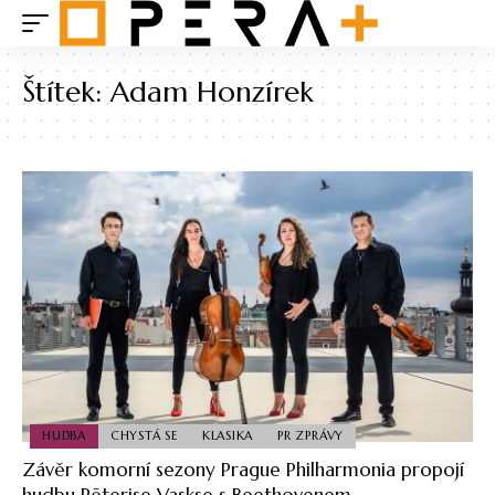
Štítek:
Adam Honzírek
HUDBA
CHYSTÁ SE
KLASIKA
PR ZPRÁVY
Závěr komorní sezony Prague Philharmonia propojí
hudbu Pēterise Vaskse s Beethovenem