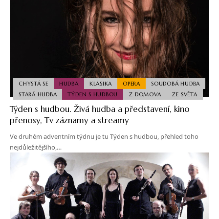
CHYSTÁ SE
HUDBA
KLASIKA
OPERA
SOUDOBÁ HUDBA
STARÁ HUDBA
TÝDEN S HUDBOU
Z DOMOVA
ZE SVĚTA
Týden s hudbou. Živá hudba a představení, kino
přenosy, Tv záznamy a streamy
Ve druhém adventním týdnu je tu Týden s hudbou, přehled toho
nejdůležitějšího,…