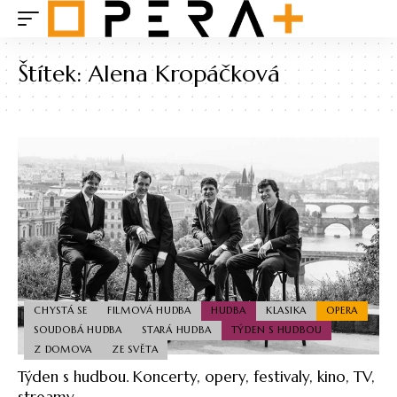
Štítek:
Alena Kropáčková
CHYSTÁ SE
FILMOVÁ HUDBA
HUDBA
KLASIKA
OPERA
SOUDOBÁ HUDBA
STARÁ HUDBA
TÝDEN S HUDBOU
Z DOMOVA
ZE SVĚTA
Týden s hudbou. Koncerty, opery, festivaly, kino, TV,
streamy