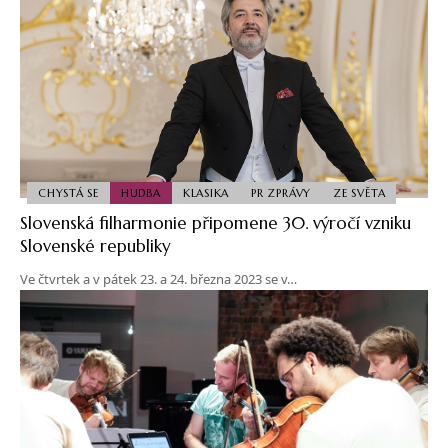
CHYSTÁ SE
HUDBA
KLASIKA
PR ZPRÁVY
ZE SVĚTA
Slovenská filharmonie připomene 30. výročí vzniku
Slovenské republiky
Ve čtvrtek a v pátek 23. a 24. března 2023 se v…