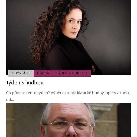
CHYSTÁ SE
HUDBA
TÝDEN S HUDBOU
Týden s hudbou
Co přinese tento týden? Výběr aktualit klasické hudby, opery a tance
od…