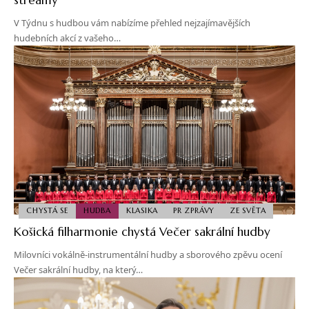
V Týdnu s hudbou vám nabízíme přehled nejzajímavějších
hudebních akcí z vašeho…
CHYSTÁ SE
HUDBA
KLASIKA
PR ZPRÁVY
ZE SVĚTA
Košická filharmonie chystá Večer sakrální hudby
Milovníci vokálně-instrumentální hudby a sborového zpěvu ocení
Večer sakrální hudby, na který…