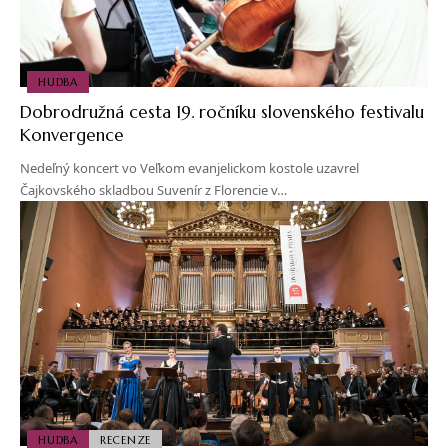
HUDBA
Dobrodružná cesta 19. ročníku slovenského festivalu
Konvergence
Nedeľný koncert vo Veľkom evanjelickom kostole uzavrel
Čajkovského skladbou Suvenír z Florencie v…
HUDBA
RECENZE