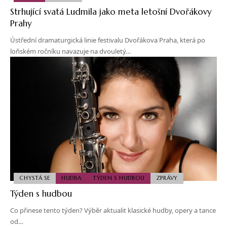
Strhující svatá Ludmila jako meta letošní Dvořákovy
Prahy
Ústřední dramaturgická linie festivalu Dvořákova Praha, která po
loňském ročníku navazuje na dvouletý…
CHYSTÁ SE
HUDBA
TÝDEN S HUDBOU
ZPRÁVY
Týden s hudbou
Co přinese tento týden? Výběr aktualit klasické hudby, opery a tance
od…