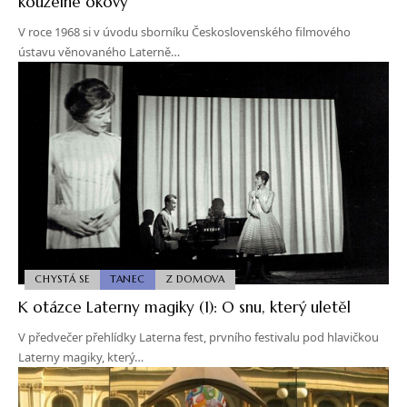
kouzelné okovy
V roce 1968 si v úvodu sborníku Československého filmového
ústavu věnovaného Laterně…
CHYSTÁ SE
TANEC
Z DOMOVA
K otázce Laterny magiky (1): O snu, který uletěl
V předvečer přehlídky Laterna fest, prvního festivalu pod hlavičkou
Laterny magiky, který…