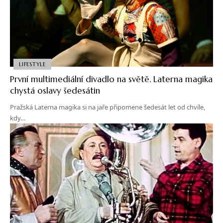
LIFESTYLE
První multimediální divadlo na světě. Laterna magika
chystá oslavy šedesátin
Pražská Laterna magika si na jaře připomene šedesát let od chvíle,
kdy…