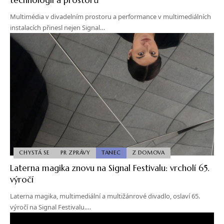
Multimédia v divadelním prostoru a performance v multimediálních
instalacích přinesl nejen Signal…
CHYSTÁ SE
PR ZPRÁVY
TANEC
Z DOMOVA
Laterna magika znovu na Signal Festivalu: vrcholí 65.
výročí
Laterna magika, multimediální a multižánrové divadlo, oslaví 65.
výročí na Signal Festivalu.…