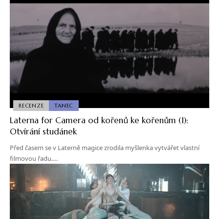
RECENZE
TANEC
Laterna for Camera od kořenů ke kořenům (1):
Otvírání studánek
Před časem se v Laterně magice zrodila myšlenka vytvářet vlastní
filmovou řadu.…