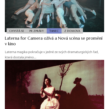
CHYSTÁ SE
PR ZPRÁVY
TANEC
Z DOMOVA
Laterna for Camera ožívá a Nová scéna se promění
v kino
Laterna magika pokračuje v jedné ze svých dramaturgických řad,
která dostala jméno…