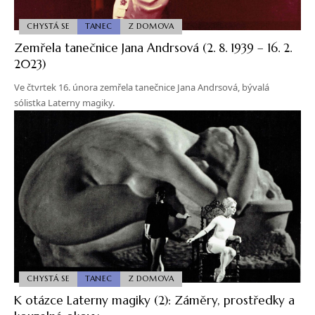
CHYSTÁ SE
TANEC
Z DOMOVA
Zemřela tanečnice Jana Andrsová (2. 8. 1939 – 16. 2.
2023)
Ve čtvrtek 16. února zemřela tanečnice Jana Andrsová, bývalá
sólistka Laterny magiky.
CHYSTÁ SE
TANEC
Z DOMOVA
K otázce Laterny magiky (2): Záměry, prostředky a