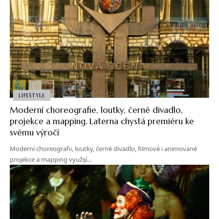
LIFESTYLE
Moderní choreografie, loutky, černé divadlo,
projekce a mapping. Laterna chystá premiéru ke
svému výročí
Moderní choreografii, loutky, černé divadlo, filmové i animované
projekce a mapping využijí…