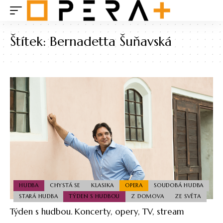
Štítek:
Bernadetta Šuňavská
HUDBA
CHYSTÁ SE
KLASIKA
OPERA
SOUDOBÁ HUDBA
STARÁ HUDBA
TÝDEN S HUDBOU
Z DOMOVA
ZE SVĚTA
Týden s hudbou. Koncerty, opery, TV, stream