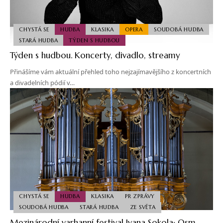
CHYSTÁ SE
HUDBA
KLASIKA
OPERA
SOUDOBÁ HUDBA
STARÁ HUDBA
TÝDEN S HUDBOU
Týden s hudbou. Koncerty, divadlo, streamy
Přinášíme vám aktuální přehled toho nejzajímavějšího z koncertních
a divadelních pódií v…
CHYSTÁ SE
HUDBA
KLASIKA
PR ZPRÁVY
SOUDOBÁ HUDBA
STARÁ HUDBA
ZE SVĚTA
Mezinárodní varhanní festival Ivana Sokola: Osm