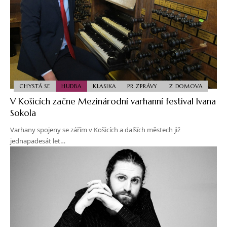
CHYSTÁ SE
HUDBA
KLASIKA
PR ZPRÁVY
Z DOMOVA
V Košicích začne Mezinárodní varhanní festival Ivana
Sokola
Varhany spojeny se zářím v Košicích a dalších městech již
jednapadesát let…