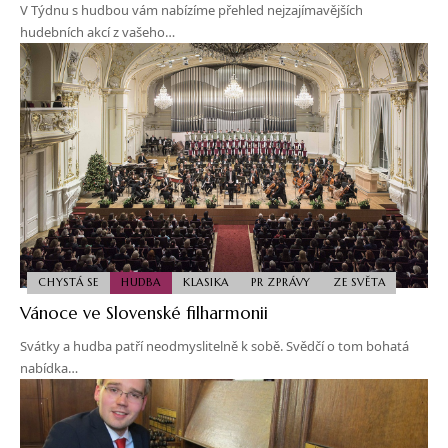
V Týdnu s hudbou vám nabízíme přehled nejzajímavějších
hudebních akcí z vašeho…
CHYSTÁ SE
HUDBA
KLASIKA
PR ZPRÁVY
ZE SVĚTA
Vánoce ve Slovenské filharmonii
Svátky a hudba patří neodmyslitelně k sobě. Svědčí o tom bohatá
nabídka…