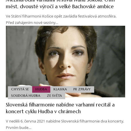
měst, dvousté výročí a velké Bachovské ambice
Ve Státní filharmonii Košice opět zavládla festivalová atmosféra.
Před zahájením nové sezóny…
CHYSTÁ SE
HUDBA
KLASIKA
PR ZPRÁVY
SOUDOBÁ HUDBA
ZE SVĚTA
Slovenská filharmonie nabídne varhanní recitál a
koncert cyklu Hudba v chrámech
V neděli 6. června 2021 nabídne Slovenská filharmonie dva koncerty.
Prvním bude…