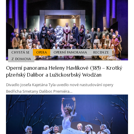
CHYSTÁ SE
OPERA
OPERNÍ PANORAMA
RECENZE
Z DOMOVA
Operní panorama Heleny Havlíkové (385) – Krotký
plzeňský Dalibor a Lužickosrbský Wodźan
Divadlo Josefa Kajetána Tyla uvedlo nové nastudování opery
Bedřicha Smetany Dalibor. Premiéra…