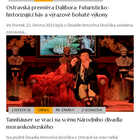
Ostravská premiéra Dalibora: Futuristicko-
historizující háv a výrazově bohaté výkony
Ve čtvrtek 22. června 2023 byla v Divadle Antonína Dvořáka uvedena
ostravská…
CHYSTÁ SE
OPERA
PR ZPRÁVY
Z DOMOVA
Tannhäuser se vrací na scénu Národního divadla
moravskoslezského
Na jeviště Divadla Antonína Dvořáka v Ostravě se vrací velké