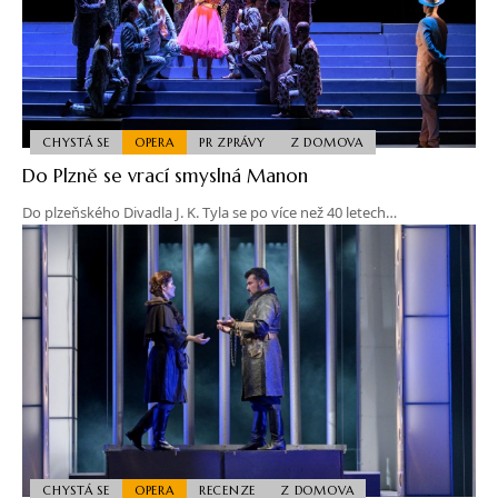
CHYSTÁ SE
OPERA
PR ZPRÁVY
Z DOMOVA
Do Plzně se vrací smyslná Manon
Do plzeňského Divadla J. K. Tyla se po více než 40 letech…
CHYSTÁ SE
OPERA
RECENZE
Z DOMOVA