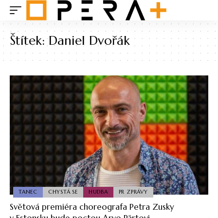
Štítek:
Daniel Dvořák
TANEC
CHYSTÁ SE
HUDBA
PR ZPRÁVY
Světová premiéra choreografa Petra Zusky
v Estonsku bude poctou Arvo Pärtovi