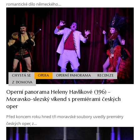
romantické dílo německého…
CHYSTÁ SE
OPERA
OPERNÍ PANORAMA
RECENZE
Z DOMOVA
Operní panorama Heleny Havlíkové (396) –
Moravsko-slezský víkend s premiérami českých
oper
Před koncem roku hned tři moravské soubory uvedly premiéry
českých oper, z…