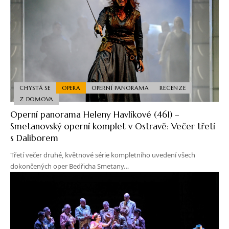
CHYSTÁ SE
OPERA
OPERNÍ PANORAMA
RECENZE
Z DOMOVA
Operní panorama Heleny Havlíkové (461) –
Smetanovský operní komplet v Ostravě: Večer třetí
s Daliborem
Třetí večer druhé, květnové série kompletního uvedení všech
dokončených oper Bedřicha Smetany…