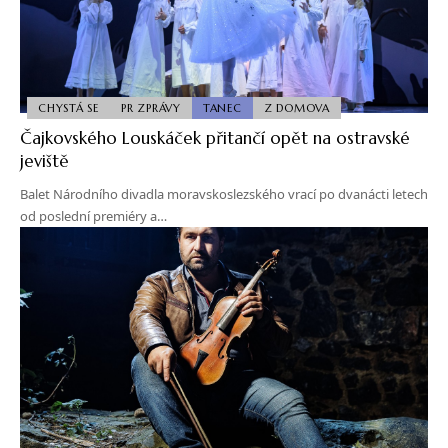
CHYSTÁ SE
PR ZPRÁVY
TANEC
Z DOMOVA
Čajkovského Louskáček přitančí opět na ostravské
jeviště
Balet Národního divadla moravskoslezského vrací po dvanácti letech
od poslední premiéry a…