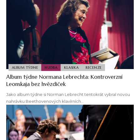
ALBUM TÝDNE
HUDBA
KLASIKA
RECENZE
Album týdne Normana Lebrechta: Kontroverzní
Leonskaja bez hvězdiček
Jako album týdne si Norman Lebrecht tentokrát vybral novou
nahrávku Beethovenových klavírních…