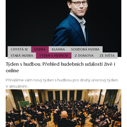
CHYSTÁ SE
HUDBA
KLASIKA
SOUDOBÁ HUDBA
STARÁ HUDBA
TÝDEN S HUDBOU
Z DOMOVA
ZE SVĚTA
Týden s hudbou. Přehled hudebních událostí živě i
online
Přinášíme vám nový týden s hudbou pro druhý únorový týden.
V aktuálním…