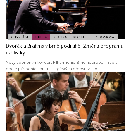
CHYSTÁ SE
HUDBA
KLASIKA
RECENZE
Z DOMOVA
Dvořák a Brahms v Brně podruhé: Změna programu
i sólistky
Nový abonentní koncert Filharmonie Brno neproběhl zcela
podle původních dramaturgických představ. Do…