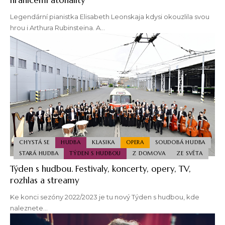
Legendární pianistka Elisabeth Leonskaja kdysi okouzlila svou
hrou i Arthura Rubinsteina. A…
CHYSTÁ SE
HUDBA
KLASIKA
OPERA
SOUDOBÁ HUDBA
STARÁ HUDBA
TÝDEN S HUDBOU
Z DOMOVA
ZE SVĚTA
Týden s hudbou. Festivaly, koncerty, opery, TV,
rozhlas a streamy
Ke konci sezóny 2022/2023 je tu nový Týden s hudbou, kde
naleznete…