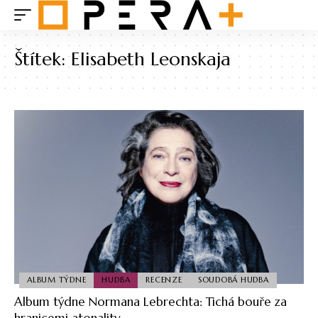
Štítek:
Elisabeth Leonskaja
ALBUM TÝDNE
HUDBA
RECENZE
SOUDOBÁ HUDBA
Album týdne Normana Lebrechta: Tichá bouře za
hranicemi atonality