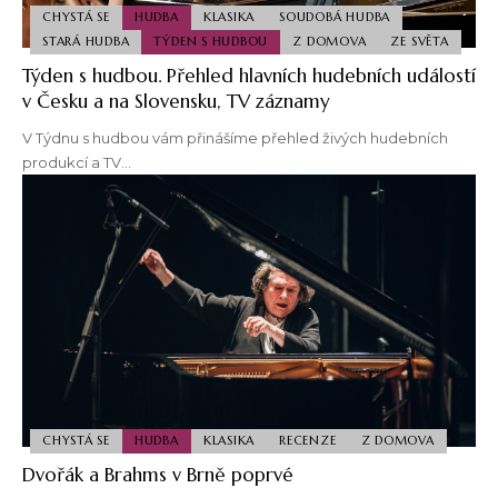
CHYSTÁ SE
HUDBA
KLASIKA
SOUDOBÁ HUDBA
STARÁ HUDBA
TÝDEN S HUDBOU
Z DOMOVA
ZE SVĚTA
Týden s hudbou. Přehled hlavních hudebních událostí
v Česku a na Slovensku, TV záznamy
V Týdnu s hudbou vám přinášíme přehled živých hudebních
produkcí a TV…
CHYSTÁ SE
HUDBA
KLASIKA
RECENZE
Z DOMOVA
Dvořák a Brahms v Brně poprvé