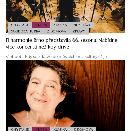
CHYSTÁ SE
HUDBA
KLASIKA
PR ZPRÁVY
SOUDOBÁ HUDBA
Z DOMOVA
ZPRÁVY
Filharmonie Brno představila 66. sezonu. Nabídne
více koncertů než kdy dříve
V období, kdy se zdá, že po měsících bez kultury už je…
CHYSTÁ SE
HUDBA
KLASIKA
Z DOMOVA