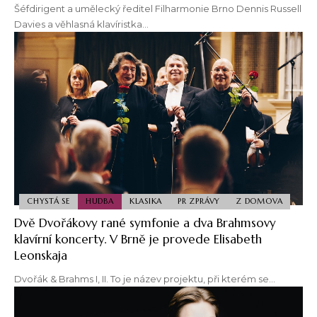
Šéfdirigent a umělecký ředitel Filharmonie Brno Dennis Russell
Davies a věhlasná klavíristka…
CHYSTÁ SE
HUDBA
KLASIKA
PR ZPRÁVY
Z DOMOVA
Dvě Dvořákovy rané symfonie a dva Brahmsovy
klavírní koncerty. V Brně je provede Elisabeth
Leonskaja
Dvořák & Brahms I, II. To je název projektu, při kterém se…