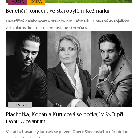
HUDBA
OPERA
Benefiční koncert ve starobylém Kežmarku
Benefičný galakoncert v starobylom Kežmarku Drevený evanjelický
artikulárny kostol z osemnásteho storočia v…
LIFESTYLE
Plachetka, Kocán a Kurucová se potkají v SND při
Donu Giovannim
Vskutku husarský kousek se povedl Opeře Slovenského národního