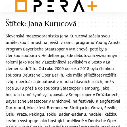
Štítek:
Jana Kurucová
Slovenská mezzosopranistka Jana Kurucová začala svou
uměleckou činnost na jevišti v rámci programu Young Artists
Program Bayerische Staatsoper v Mnichově, poté byla
členkou souboru v Heidelbergu, kde debutovala významnými
rolemi jako Rosina v Lazebníkovi sevillském a Sesto v La
clemenza di Tito. Od roku 2009 do roku 2018 byla členkou
souboru Deutsche Oper Berlin, kde měla příležitost rozšířit
svůj repertoár a debutovat v mnoha hlavních rolích, než v
roce 2019 přešla do souboru Staatsoper Hamburg. Jako
hostující umělkyně vystupovala v Semperoper v Drážďanech,
Bayerische Staatsoper v Mnichově, na festivalu Klangfestival
Dortmund, Musikfest Bremen, ve Stuttgartu, Grazu, Seville,
Oslu, Praze, Pekingu, Tokiu, Baden-Badenu, nadále i každou
sezónu vystupuje jako hostující umělkyně v Deutsche Oper