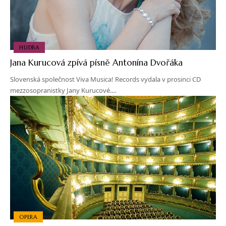
HUDBA
Jana Kurucová zpívá písně Antonína Dvořáka
Slovenská společnost Viva Musica! Records vydala v prosinci CD
mezzosopranistky Jany Kurucové.…
OPERA