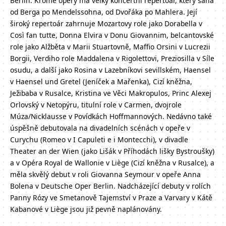
Berlin. Kromě opery má velký koncertní repertoár, který sahá
od Berga po Mendelssohna, od Dvořáka po Mahlera. Její
široký repertoár zahrnuje Mozartovy role jako Dorabella v
Così fan tutte, Donna Elvira v Donu Giovannim, belcantovské
role jako Alžběta v Marii Stuartovně, Maffio Orsini v Lucrezii
Borgii, Verdiho role Maddalena v Rigolettovi, Preziosilla v Síle
osudu, a další jako Rosina v Lazebníkovi sevillském, Haensel
v Haensel und Gretel (Jeníček a Mařenka), Cizí kněžna,
Ježibaba v Rusalce, Kristina ve Věci Makropulos, Princ Alexej
Orlovský v Netopýru, titulní role v Carmen, dvojrole
Múza/Nicklausse v Povídkách Hoffmannových. Nedávno také
úspěšně debutovala na divadelních scénách v opeře v
Curychu (Romeo v I Capuleti e i Montecchi), v divadle
Theater an der Wien (jako Lišák v Příhodách lišky Bystroušky)
a v Opéra Royal de Wallonie v Liège (Cizí kněžna v Rusalce), a
měla skvělý debut v roli Giovanna Seymour v opeře Anna
Bolena v Deutsche Oper Berlin. Nadcházející debuty v rolích
Panny Rózy ve Smetanově Tajemství v Praze a Varvary v Kátě
Kabanové v Liège jsou již pevně naplánovány.