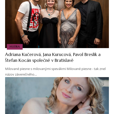
HUDBA
Adriana Kučerová, Jana Kurucová, Pavol Breslik a
Štefan Kocán společně v Bratislavě
Milované piesne s milovanými spevákmi Milované piesne - tak znel
názov záverečného…