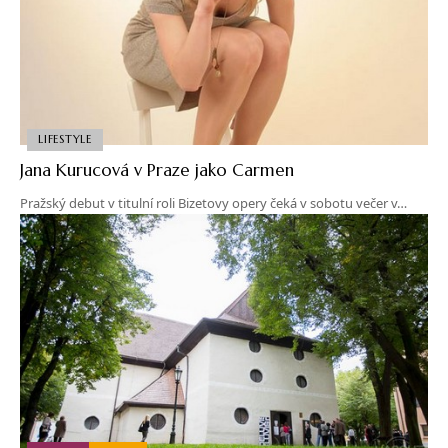
LIFESTYLE
Jana Kurucová v Praze jako Carmen
Pražský debut v titulní roli Bizetovy opery čeká v sobotu večer v…