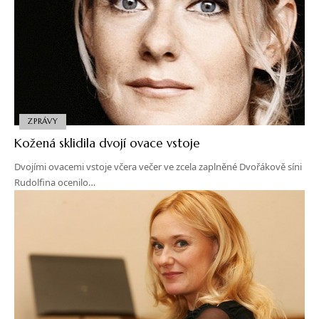
ZPRÁVY
Kožená sklidila dvojí ovace vstoje
Dvojími ovacemi vstoje včera večer ve zcela zaplněné Dvořákově síni
Rudolfina ocenilo…