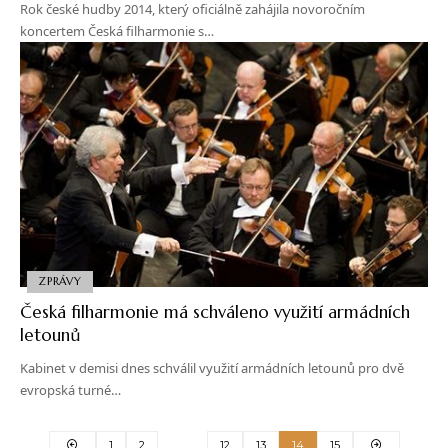
Rok české hudby 2014, který oficiálně zahájila novoročním
koncertem Česká filharmonie s…
ZPRÁVY
Česká filharmonie má schváleno využití armádních
letounů
Kabinet v demisi dnes schválil využití armádních letounů pro dvě
evropská turné…
1
2
…
12
13
14
15