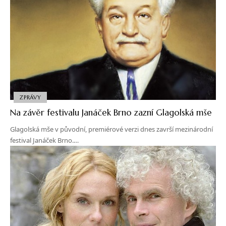
ZPRÁVY
Na závěr festivalu Janáček Brno zazní Glagolská mše
Glagolská mše v původní, premiérové verzi dnes završí mezinárodní
festival Janáček Brno.…