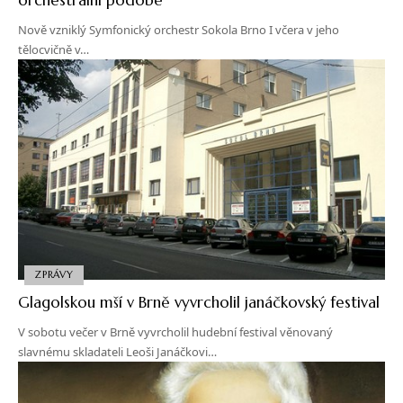
Nově vzniklý Symfonický orchestr Sokola Brno I včera v jeho
tělocvičně v…
ZPRÁVY
Glagolskou mší v Brně vyvrcholil janáčkovský festival
V sobotu večer v Brně vyvrcholil hudební festival věnovaný
slavnému skladateli Leoši Janáčkovi…