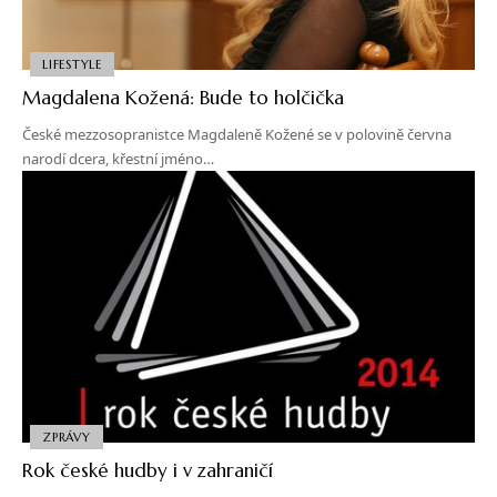
LIFESTYLE
Magdalena Kožená: Bude to holčička
České mezzosopranistce Magdaleně Kožené se v polovině června
narodí dcera, křestní jméno…
ZPRÁVY
Rok české hudby i v zahraničí