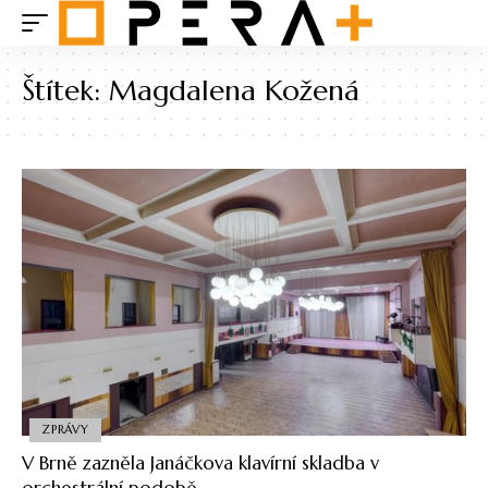
Štítek:
Magdalena Kožená
ZPRÁVY
V Brně zazněla Janáčkova klavírní skladba v
orchestrální podobě