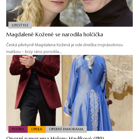
LIFESTYLE
Magdaleně Kožené se narodila holčička
Česká pěvkyně Magdalena Kožená je ode dneška trojnásobnou
matkou – brzy ráno porodila…
HUDBA
OPERA
OPERNÍ PANORAMA
Operní panorama Heleny Havlíkové (159)