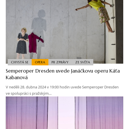
CHYSTÁ SE
OPERA
PR ZPRÁVY
ZE SVĚTA
Semperoper Dresden uvede Janáčkovu operu Káťa
Kabanová
V neděli 28. dubna 2024 v 19:00 hodin uvede Semperoper Dresden
ve spolupráci s pražským…