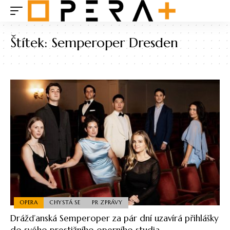
Štítek:
Semperoper Dresden
OPERA
CHYSTÁ SE
PR ZPRÁVY
Drážďanská Semperoper za pár dní uzavírá přihlášky
do svého prestižního operního studia