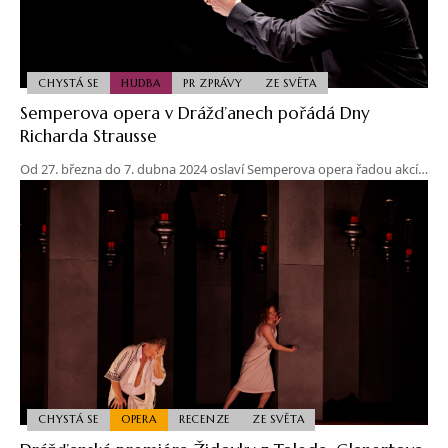
CHYSTÁ SE
HUDBA
PR ZPRÁVY
ZE SVĚTA
Semperova opera v Drážďanech pořádá Dny
Richarda Strausse
Od 27. března do 7. dubna 2024 oslaví Semperova opera řadou akcí…
CHYSTÁ SE
OPERA
RECENZE
ZE SVĚTA