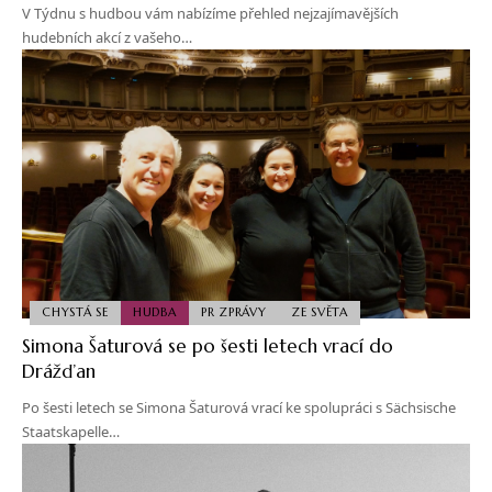
V Týdnu s hudbou vám nabízíme přehled nejzajímavějších
hudebních akcí z vašeho…
CHYSTÁ SE
HUDBA
PR ZPRÁVY
ZE SVĚTA
Simona Šaturová se po šesti letech vrací do
Drážďan
Po šesti letech se Simona Šaturová vrací ke spolupráci s Sächsische
Staatskapelle…