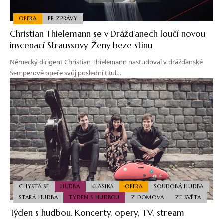
OPERA
PR ZPRÁVY
Christian Thielemann se v Drážďanech loučí novou
inscenací Straussovy Ženy beze stínu
Německý dirigent Christian Thielemann nastudoval v drážďanské
Semperově opeře svůj poslední titul…
CHYSTÁ SE
HUDBA
KLASIKA
OPERA
SOUDOBÁ HUDBA
STARÁ HUDBA
TÝDEN S HUDBOU
Z DOMOVA
ZE SVĚTA
Týden s hudbou. Koncerty, opery, TV, stream