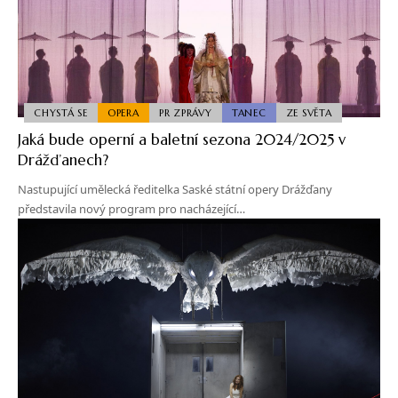
CHYSTÁ SE
OPERA
PR ZPRÁVY
TANEC
ZE SVĚTA
Jaká bude operní a baletní sezona 2024/2025 v
Drážďanech?
Nastupující umělecká ředitelka Saské státní opery Drážďany
představila nový program pro nacházející…