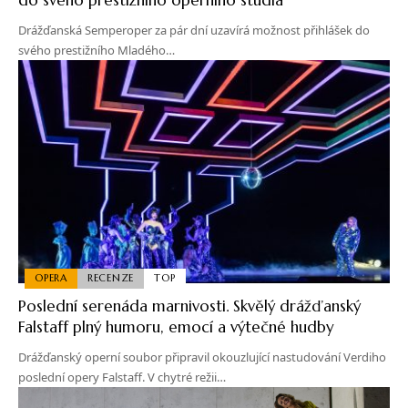
Drážďanská Semperoper za pár dní uzavírá možnost přihlášek do
svého prestižního Mladého…
OPERA
RECENZE
TOP
Poslední serenáda marnivosti. Skvělý drážďanský
Falstaff plný humoru, emocí a výtečné hudby
Drážďanský operní soubor připravil okouzlující nastudování Verdiho
poslední opery Falstaff. V chytré režii…