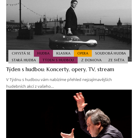
CHYSTÁ SE
HUDBA
KLASIKA
OPERA
SOUDOBÁ HUDBA
STARÁ HUDBA
TÝDEN S HUDBOU
Z DOMOVA
ZE SVĚTA
Týden s hudbou: Koncerty, opery, TV, stream
V Týdnu s hudbou vám nabízíme přehled nejzajímavějších
hudebních akcí z vašeho…