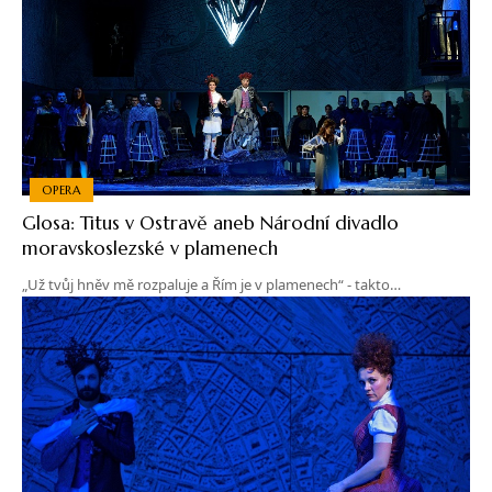
OPERA
Glosa: Titus v Ostravě aneb Národní divadlo
moravskoslezské v plamenech
„Už tvůj hněv mě rozpaluje a Řím je v plamenech“ - takto…