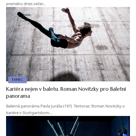
premiéru dnes večer…
TANEC
Kariéra nejen v baletu. Roman Novitzky pro Baletní
panorama
Baletná panoráma Pavla Juráša (197) Tentoraz: Roman Novitzky o
kariére v Stuttgartskom…