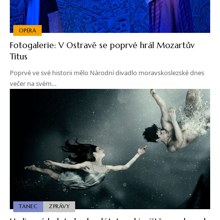
OPERA
Fotogalerie: V Ostravě se poprvé hrál Mozartův
Titus
Poprvé ve své historii mělo Národní divadlo moravskoslezské dnes
večer na svém…
TANEC
ZPRÁVY