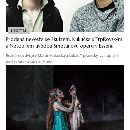
LIFESTYLE
Prodaná nevěsta se Skutrem. Kukučka s Trpišovským
a Netopilem uvedou Smetanovu operu v Essenu
Režisérská dvojice Martin Kukučka a Lukáš Trpišovský, vystupující
pod zkratkou SKUTR, bude…