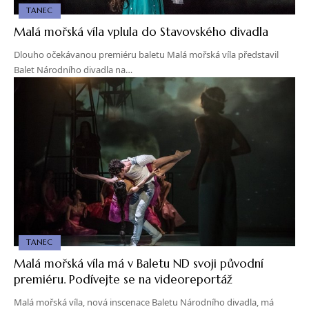
TANEC
Malá mořská víla vplula do Stavovského divadla
Dlouho očekávanou premiéru baletu Malá mořská víla představil
Balet Národního divadla na…
TANEC
Malá mořská víla má v Baletu ND svoji původní
premiéru. Podívejte se na videoreportáž
Malá mořská víla, nová inscenace Baletu Národního divadla, má