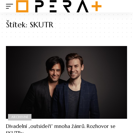
Štítek:
SKUTR
ARCHIVNÍ
Divadelní „outsideři“ mnoha žánrů. Rozhovor se
SKUTRy