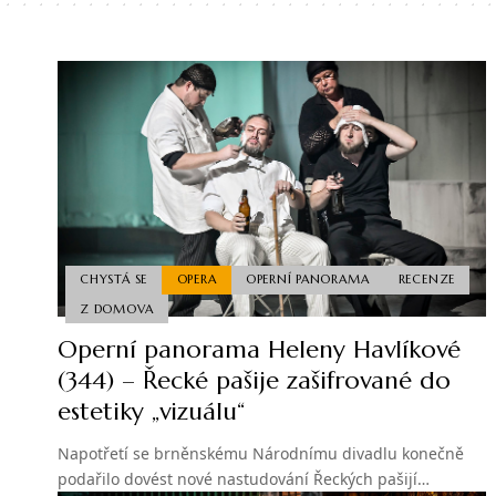
CHYSTÁ SE
OPERA
OPERNÍ PANORAMA
RECENZE
Z DOMOVA
Operní panorama Heleny Havlíkové
(344) – Řecké pašije zašifrované do
estetiky „vizuálu“
Napotřetí se brněnskému Národnímu divadlu konečně
podařilo dovést nové nastudování Řeckých pašijí…