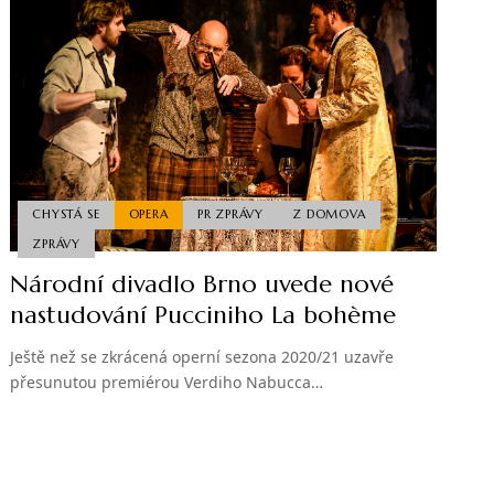
CHYSTÁ SE
OPERA
PR ZPRÁVY
Z DOMOVA
ZPRÁVY
Národní divadlo Brno uvede nové
nastudování Pucciniho La bohème
Ještě než se zkrácená operní sezona 2020/21 uzavře
přesunutou premiérou Verdiho Nabucca…