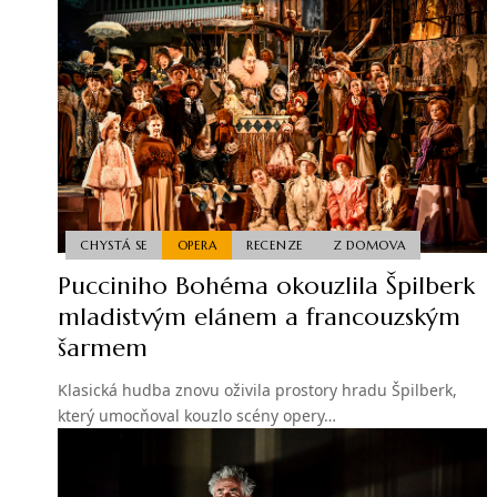
CHYSTÁ SE
OPERA
RECENZE
Z DOMOVA
Pucciniho Bohéma okouzlila Špilberk
mladistvým elánem a francouzským
šarmem
Klasická hudba znovu oživila prostory hradu Špilberk,
který umocňoval kouzlo scény opery…