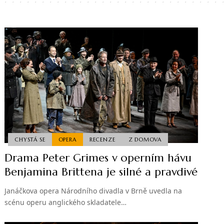
CHYSTÁ SE
OPERA
RECENZE
Z DOMOVA
Drama Peter Grimes v operním hávu
Benjamina Brittena je silné a pravdivé
Janáčkova opera Národního divadla v Brně uvedla na
scénu operu anglického skladatele…