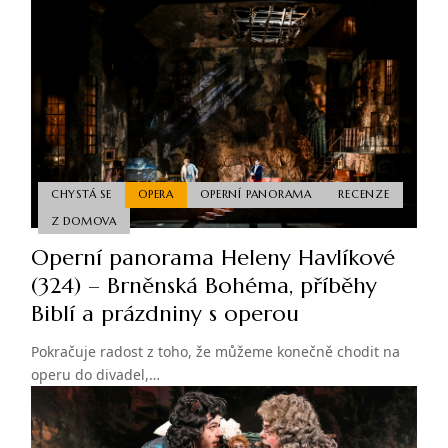
CHYSTÁ SE
OPERA
OPERNÍ PANORAMA
RECENZE
Z DOMOVA
Operní panorama Heleny Havlíkové
(324) – Brněnská Bohéma, příběhy
Biblí a prázdniny s operou
Pokračuje radost z toho, že můžeme konečně chodit na
operu do divadel,…