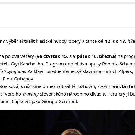
en?
Výběr aktualit klasické hudby, opery a tance
od 12. do 18. b
á po dva večery (
ve čtvrtek 15.
a
v pátek 16. března
) na pro
atele Giyi Kancheliho. Program doplní dva opusy Roberta Schuma
řetí symfonie
. Za klavír usedne německý klavírista Hinrich Alpers,
 Piotr Gribanov.
Noviková, s níž jsme přinesli obsáhlý
rozhovor
, ztvární
ve čtvrte
aci Verdiho
Traviaty
Slovenského národního divadla. Partnery ji 
Daniel Čapkovič jako Giorgio Germont.