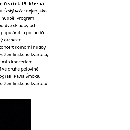
e čtvrtek 15. března
lu
Český večer
nejen jako
ské hudbě. Program
dou dvě skladby od
a populárních pochodů.
ý orchestr.
koncert komorní hudby
us
Zemlinského kvarteta,
 tímto koncertem
í ve druhé polovině
ografii Pavla Šmoka.
pro Zemlinského kvarteto