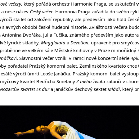
lové večery
, který pořádá orchestr Harmonie Praga, se uskuteční
v
 a nese název
Český večer
. Harmonia Praga zařadila do svého cyk
výročí sta let od založení republiky, ale především jako hold če
e slavných období české hudební historie. Zvláštností večera bu
a Antonína Dvořáka, Julia Fučíka, známého především jako autor
dvě lyrické skladby,
Maggiolata
a
Devotion
, upravené pro smyčcov
proběhne ve velkém sále Městské knihovny v Praze mimořádný 
anáčkov
i. Slavnostní večer vznikl v rámci nové koncertní série
4pl
oby pořadatel Pražský komorní balet. Zemlinského kvarteto chce
esáté výročí úmrtí Leoše Janáčka. Pražský komorní balet vystoup
 smyčcový kvartet Bedřicha Smetany
Z mého života
zatančí v chore
 Mozartův
Kvartet Es dur
a Janáčkův dechový sextet
Mládí
, který 