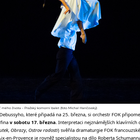
 mého života – Pražský komorní balet (foto Michal Hančovský)
 Debussyho, které připadá na 25. března, si orchestr FOK připome
lfina
v sobotu 17. března
. Interpretaci nejznámějších klavírních
utek
,
Obrazy
,
Ostrov radosti
) svěřila dramaturgie FOK francouzské
Aix-en-Provence je rovněž specialistou na dílo Roberta Schumann