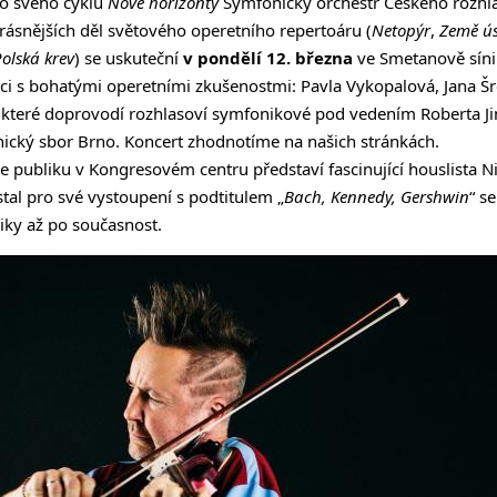
do svého cyklu
Nové horizonty
Symfonický orchestr Českého rozhl
rásnějších děl světového operetního repertoáru (
Netopýr
,
Země ú
olská krev
) se uskuteční
v pondělí 12. března
ve Smetanově sín
i s bohatými operetními zkušenostmi: Pavla Vykopalová, Jana Šr
 které doprovodí rozhlasoví symfonikové pod vedením Roberta Ji
ický sbor Brno. Koncert zhodnotíme na našich stránkách.
e publiku v Kongresovém centru představí fascinující houslista N
stal pro své vystoupení s podtitulem „
Bach, Kennedy, Gershwin
“ s
iky až po současnost.