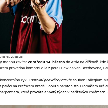
 (zdroj JVS group)
y mohou zavítat
ve středu 14. března
do Atria na Žižkově, kde kl
abcem provedou komorní díla z pera Ludwiga van Beethovena, Pau
koncertního cyklu
Barokní podvečery
otevře soubor Collegium 
paláci na Pražském hradě. Spolu s barytonistou Tomášem Krále
arpentiera, která provázela Svatý týden v pařížských chrámech.