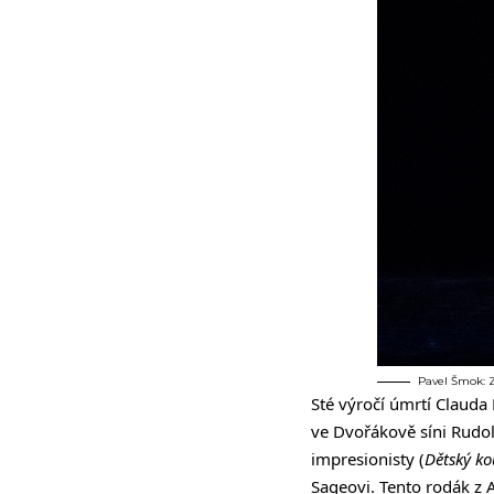
Pavel Šmok: Z
Sté výročí úmrtí Clauda
ve Dvořákově síni Rudo
impresionisty (
Dětský ko
Sageovi. Tento rodák z 