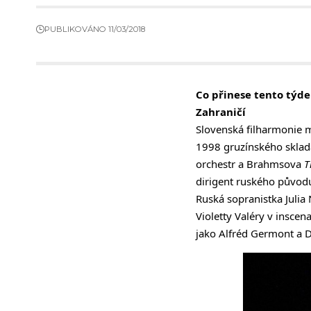
PUBLIKOVÁNO 11/03/2018
Co přinese tento týd
Zahraničí
Slovenská filharmonie m
1998 gruzínského sklad
orchestr a Brahmsova
T
dirigent ruského původu
Ruská sopranistka Julia 
Violetty Valéry v inscen
jako Alfréd Germont a 