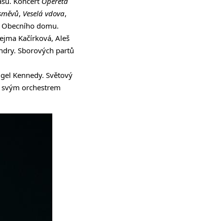
asu. Koncert
Opereta
směvů
,
Veselá vdova
,
i Obecního domu.
ejma Kačírková, Aleš
ndry. Sborových partů
igel Kennedy. Světový
e svým orchestrem