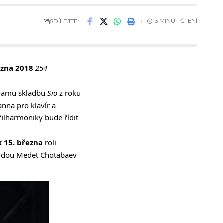
SDÍLEJTE:
13 MINUT ČTENÍ
řezna 2018
254
gramu skladbu
Sio
z roku
nna pro klavír a
 filharmoniky bude řídit
k 15. března
roli
budou Medet Chotabaev