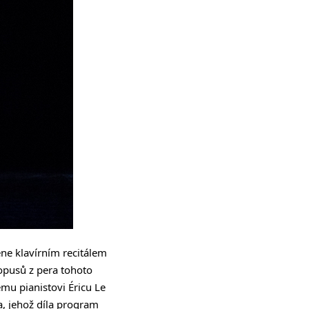
ne klavírním recitálem
 opusů z pera tohoto
mu pianistovi Éricu Le
a, jehož díla program