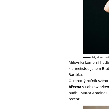
Nigel Kennedy
Milovníci komorní hudb
klarinetistou Janem Br
Bartóka.
Osmnáctý ročník svého 
března
v Lobkowiczkém 
hudbu Marca-Antoina Ch
recenzi.