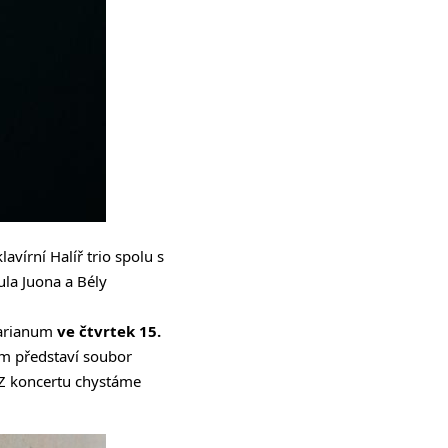
avírní Halíř trio spolu s
la Juona a Bély
Marianum
ve čtvrtek 15.
m představí soubor
 Z koncertu chystáme