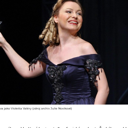
va jako Violetta Valéry (zdroj archiv Julie Novikové)