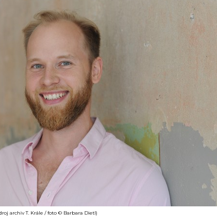
roj archiv T. Krále / foto © Barbara Dietl)