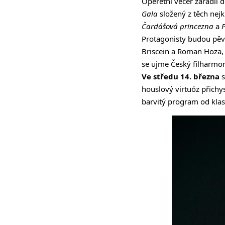
Operetní večer zařadil 
Gala
složený z těch nejk
Čardášová princezna
a
P
Protagonisty budou pěvc
Briscein a Roman Hoza,
se ujme Český filharmon
Ve středu 14. března
s
houslový virtuóz přichy
barvitý program od klas