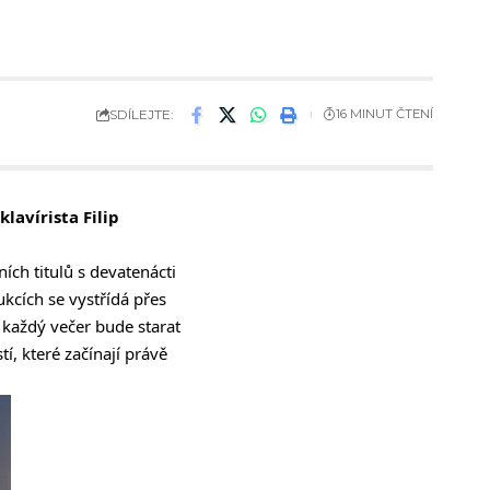
SDÍLEJTE:
16 MINUT ČTENÍ
lavírista Filip
ch titulů s devatenácti
ukcích se vystřídá přes
 každý večer bude starat
í, které začínají právě