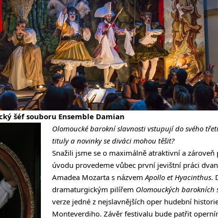
cký šéf souboru Ensemble Damian
Olomoucké barokní slavnosti vstupují do svého třet
tituly a novinky se diváci mohou těšit?
Snažili jsme se o maximálně atraktivní a zároveň 
úvodu provedeme vůbec první jevištní práci dva
Amadea Mozarta s názvem
Apollo et Hyacinthus
.
dramaturgickým pilířem
Olomouckých barokních s
verze jedné z nejslavnějších oper hudební histori
Monteverdiho. Závěr festivalu bude patřit operní