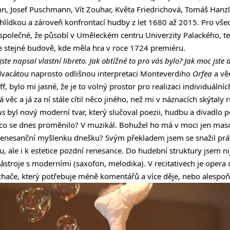
 Josef Puschmann, Vít Zouhar, Květa Friedrichová, Tomáš Hanzlí
řehlídkou a zároveň konfrontací hudby z let 1680 až 2015. Pro vš
společné, že působí v Uměleckém centru Univerzity Palackého, t
e stejné budově, kde měla hra v roce 1724 premiéru.
te napsal vlastní libreto. Jak obtížné to pro vás bylo? Jak moc jste 
 dvacátou naprosto odlišnou interpretaci Monteverdiho
Orfea
a věd
f, bylo mi jasné, že je to volný prostor pro realizaci individuálníc
ná věc a já za ní stále cítil něco jiného, než mi v náznacích skýtaly
us
byl nový moderní tvar, který slučoval poezii, hudbu a divadlo p
 co se dnes proměnilo? V muzikál. Bohužel ho má v moci jen maso
ě-renesanční myšlenku dnešku? Svým překladem jsem se snažil prá
, ale i k estetice pozdní renesance. Do hudební struktury jsem n
troje s moderními (saxofon, melodika). V recitativech je opera 
hače, který potřebuje méně komentářů a více děje, nebo alespoň