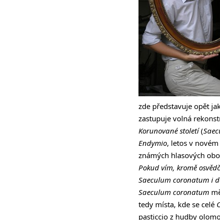
zde představuje opět j
zastupuje volná rekons
Korunované století
(
Saec
Endymio
, letos v novém
známých hlasových obo
Pokud vím, kromě osvědč
Saeculum coronatum i da
Saeculum coronatum
měl
tedy místa, kde se celé
pasticcio z hudby olomo