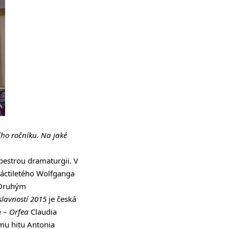
ího ročníku. Na jaké
pestrou dramaturgii. V
náctiletého Wolfganga
 Druhým
lavností 2015
je česká
e –
Orfea
Claudia
mu hitu Antonia