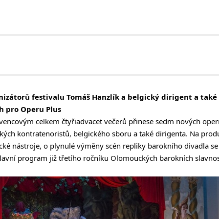
izátorů festivalu Tomáš Hanzlík a belgický dirigent a také k
ch pro Operu Plus
vencovým celkem čtyřiadvacet večerů přinese sedm nových operní
ckých kontratenoristů, belgického sboru a také dirigenta. Na prod
ické nástroje, o plynulé výměny scén repliky barokního divadla se
hlavní program již třetího ročníku Olomouckých barokních slavnost