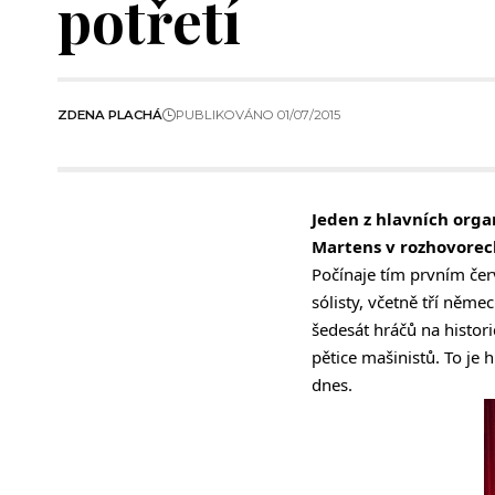
potřetí
ZDENA PLACHÁ
PUBLIKOVÁNO 01/07/2015
Jeden z hlavních organ
Martens v rozhovore
Počínaje tím prvním čer
sólisty, včetně tří něme
šedesát hráčů na histor
pětice mašinistů. To je 
dnes.