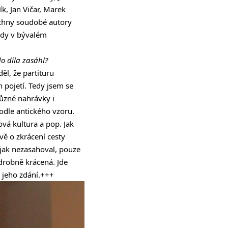
k, Jan Vičar, Marek
echny soudobé autory
edy v bývalém
do díla zasáhl?
ěl, že partituru
h pojetí. Tedy jsem se
 různé nahrávky i
odle antického vzoru.
vá kultura a pop. Jak
vě o zkrácení cesty
ijak nezasahoval, pouze
drobně krácená. Jde
 jeho zdání.+++