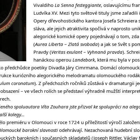
Vivaldiho
La Senna festeggiante
, oslavujícímu fr
Ludvíka XV. Mezi tyto světové tituly jsme zařadili
Opery dřevohostického kantora Josefa Schreiera 
sláva, ale jejich atraktivita spočívá v naprosto u
alegorické komické opery pojednávají o tom, zda
(
Aurea Liberta
–
Zlatá svoboda
) a jak se Svět s po
Pravdy (
Veritas exulant
–
Vyhnaná pravda
). Schr
hanáckou operou
Landebork
, která mu byla v pos
ako předchůdce poetiky Divadla Járy Cimrmana. Domácí olomouc
trukce kuriózního alegorického melodramatu olomouckého rodák
ulum coronatum
). Z předchozích ročníků zůstává v dramaturgii je
 obsazení – ve všech rolích se představí výhradně mužští interpre
rech.
eného spoluautora Víta Zouhara jste přizval ke spolupráci na al
lší kolegy…
o premiéru v Olomouci v roce 1724 u příležitostí výročí založení
Olomoucké barokní slavnosti
odehrávají. Nezachovaná hudební slo
uckých barokních i současných skladatelů (Joseph Rittler, Václav