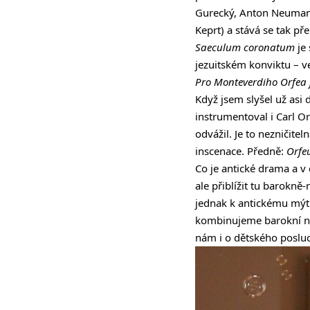
Gurecký, Anton Neumann,
Keprt) a stává se tak p
Saeculum coronatum
je 
jezuitském konviktu – v
Pro Monteverdiho Orfea js
Když jsem slyšel už asi
instrumentoval i Carl Orf
odvážil. Je to nezničitel
inscenace. Předně:
Orfe
Co je antické drama a v
ale přiblížit tu barokn
jednak k antickému mýtu
kombinujeme barokní nás
nám i o dětského posluc