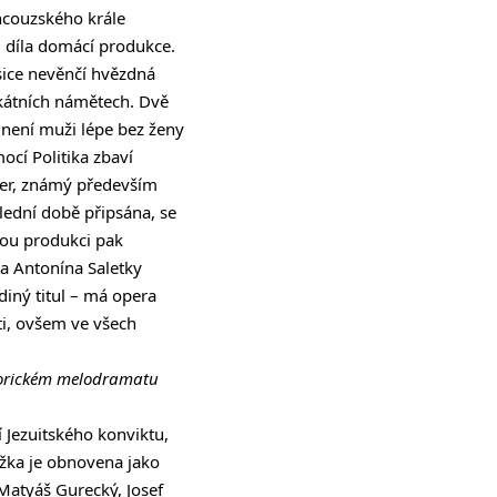
ancouzského krále
 i díla domácí produkce.
sice nevěnčí hvězdná
nikátních námětech. Dvě
 není muži lépe bez ženy
mocí Politika zbaví
eier, známý především
lední době připsána, se
kou produkci pak
a Antonína Saletky
diný titul – má opera
ti, ovšem ve všech
egorickém melodramatu
 Jezuitského konviktu,
žka je obnovena jako
 Matyáš Gurecký, Josef