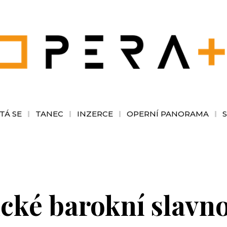
TÁ SE
TANEC
INZERCE
OPERNÍ PANORAMA
ké barokní slavnos