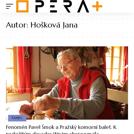
Autor:
Hošková Jana
TANEC
Fenomén Pavel Šmok a Pražský komorní balet. K
nedožitým devadesátinám choreografa