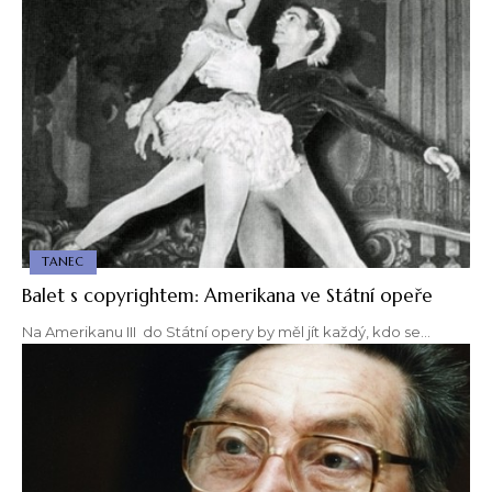
TANEC
Balet s copyrightem: Amerikana ve Státní opeře
Na Amerikanu III do Státní opery by měl jít každý, kdo se…