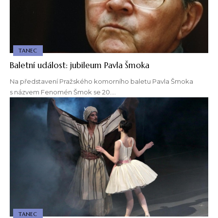
TANEC
Baletní událost: jubileum Pavla Šmoka
Na představení Pražského komorního baletu Pavla Šmoka
s názvem Fenomén Šmok se 20.…
TANEC