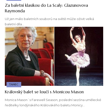
Za baletní klasikou do La Scaly: Glazunovova
Raymonda
Už jen málo baletních souborů na světě může oživit velká
baletní díla…
TANEC
Královský balet se loučí s Monicou Mason
Monica Mason´s Farewell Season, poslední sezóna umělecké
ředitelky londýnského Královského baletu Monicy…