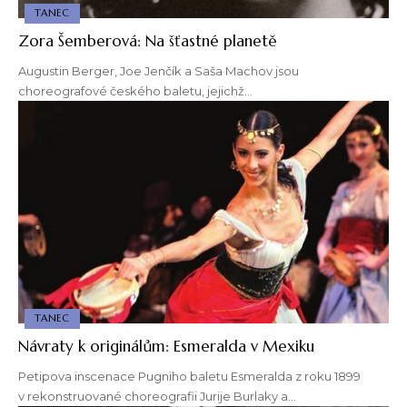
TANEC
Zora Šemberová: Na šťastné planetě
Augustin Berger, Joe Jenčík a Saša Machov jsou
choreografové českého baletu, jejichž…
TANEC
Návraty k originálům: Esmeralda v Mexiku
Petipova inscenace Pugniho baletu Esmeralda z roku 1899
v rekonstruované choreografii Jurije Burlaky a…