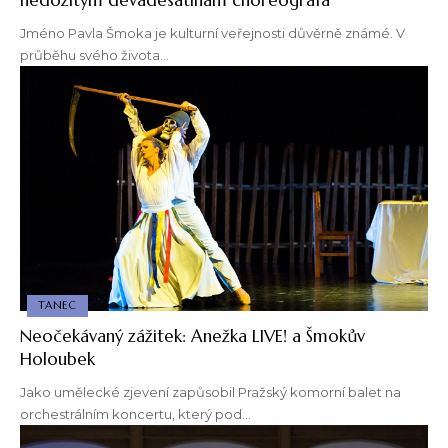
Jméno Pavla Šmoka je kulturní veřejnosti důvěrně známé. V
průběhu svého života…
TANEC
Neočekávaný zážitek: Anežka LIVE! a Šmokův
Holoubek
Jako umělecké zjevení zapůsobil Pražský komorní balet na
orchestrálním koncertu, který pod…