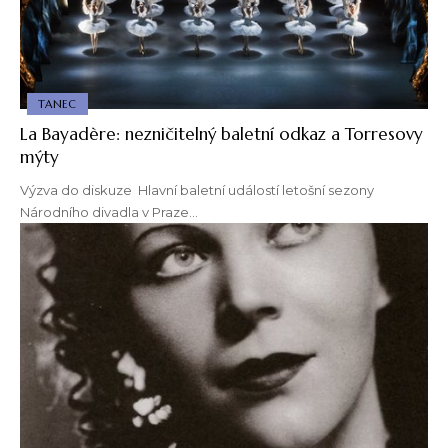
TANEC
La Bayadère: nezničitelný baletní odkaz a Torresovy
mýty
Výzva do diskuze Hlavní baletní událostí letošní sezony
Národního divadla v Praze…