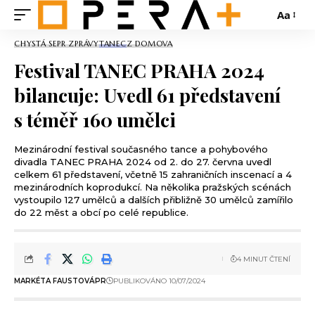
Aa
CHYSTÁ SE
PR ZPRÁVY
TANEC
Z DOMOVA
Festival TANEC PRAHA 2024
bilancuje: Uvedl 61 představení
s téměř 160 umělci
Mezinárodní festival současného tance a pohybového
divadla TANEC PRAHA 2024 od 2. do 27. června uvedl
celkem 61 představení, včetně 15 zahraničních inscenací a 4
mezinárodních koprodukcí. Na několika pražských scénách
vystoupilo 127 umělců a dalších přibližně 30 umělců zamířilo
do 22 měst a obcí po celé republice.
4 MINUT ČTENÍ
MARKÉTA FAUSTOVÁ
PR
PUBLIKOVÁNO 10/07/2024