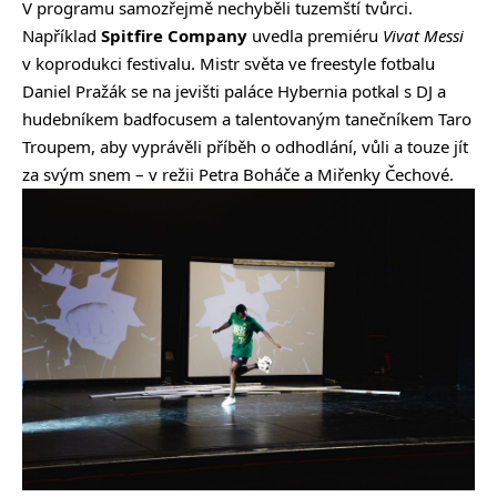
V programu samozřejmě nechyběli tuzemští tvůrci.
Například
Spitfire Company
uvedla premiéru
Vivat Messi
v koprodukci festivalu. Mistr světa ve freestyle fotbalu
Daniel Pražák se na jevišti paláce Hybernia potkal s DJ a
hudebníkem badfocusem a talentovaným tanečníkem Taro
Troupem, aby vyprávěli příběh o odhodlání, vůli a touze jít
za svým snem – v režii Petra Boháče a Miřenky Čechové.