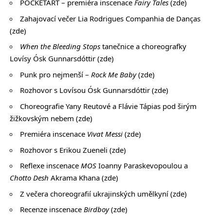
POCKETART – premiéra inscenace
Fairy Tales
(
zde
)
Zahajovací večer Lia Rodrigues Companhia de Danças
(
zde
)
When the Bleeding Stops
tanečnice a choreografky
Lovísy Ósk Gunnarsdóttir (
zde
)
Punk pro nejmenší –
Rock Me Baby
(
zde
)
Rozhovor s Lovísou Ósk Gunnarsdóttir (
zde
)
Choreografie Yany Reutové a Flávie Tápias pod širým
žižkovským nebem (
zde
)
Premiéra inscenace
Vivat Messi
(
zde
)
Rozhovor s Erikou Zueneli (
zde
)
Reflexe inscenace
MOS
Ioanny Paraskevopoulou a
Chotto Desh
Akrama Khana (
zde
)
Z večera choreografií ukrajinských umělkyní (
zde
)
Recenze inscenace
Birdboy
(
zde
)