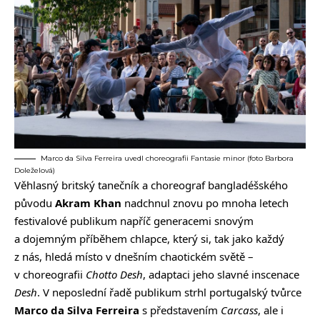
Marco da Silva Ferreira uvedl choreografii Fantasie minor (foto Barbora
Doleželová)
Věhlasný britský tanečník a choreograf bangladéšského
původu
Akram Khan
nadchnul znovu po mnoha letech
festivalové publikum napříč generacemi snovým
a dojemným příběhem chlapce, který si, tak jako každý
z nás, hledá místo v dnešním chaotickém světě –
v choreografii
Chotto Desh
, adaptaci jeho slavné inscenace
Desh
. V neposlední řadě publikum strhl portugalský tvůrce
Marco da Silva Ferreira
s představením
Carcass
, ale i