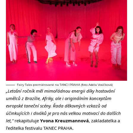
Fairy Tales premiérované na TANCI PRAHA (foto Adéla Vosičková)
„Letošní ročník měl mimořádnou energii díky hostování
umělců z Brazílie, Afriky, ale i originálním konceptům
evropské taneční scény. Řada děkovných vzkazů od
účinkujících i diváků je pro nás velkou motivací do dalších
let,“
rekapituluje
Yvona Kreuzmannová
, zakladatelka a
ředitelka festivalu TANEC PRAHA.