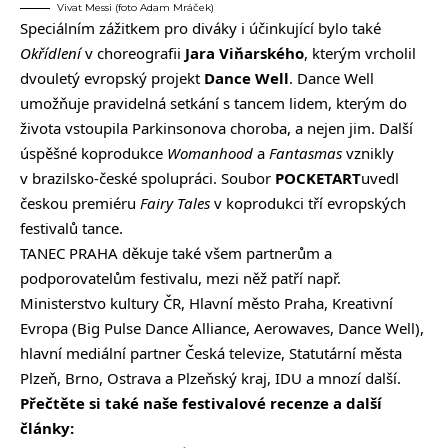
Vivat Messi (foto Adam Mráček)
Speciálním zážitkem pro diváky i účinkující bylo také
Okřídlení
v choreografii
Jara Viňarského
, kterým vrcholil
dvouletý evropský projekt
Dance Well
. Dance Well
umožňuje pravidelná setkání s tancem lidem, kterým do
života vstoupila Parkinsonova choroba, a nejen jim. Další
úspěšné koprodukce
Womanhood
a
Fantasmas
vznikly
v brazilsko-české spolupráci. Soubor
POCKETART
uvedl
českou premiéru
Fairy Tales
v koprodukci tří evropských
festivalů tance.
TANEC PRAHA děkuje také všem partnerům a
podporovatelům festivalu, mezi něž patří např.
Ministerstvo kultury ČR, Hlavní město Praha, Kreativní
Evropa (Big Pulse Dance Alliance, Aerowaves, Dance Well),
hlavní mediální partner Česká televize, Statutární města
Plzeň, Brno, Ostrava a Plzeňský kraj, IDU a mnozí další.
Přečtěte si také naše festivalové recenze a další
články: