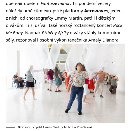
open-air duetem
Fantasie minor
. Tři pondělní večery
náležely umělcům evropské platformy
Aerowaves
, jeden
z nich, od choreografky Emmy Martin, patřil i dětským
divákům. Ti si užívali také norský roztančený koncert
Rock
Me Baby
. Naopak
Příběhy Afriky
diváky vtáhly komorními
sóly, rezonoval i osobní výkon tanečníka Amaly Dianora.
Okřídlení, projekt Dance Well (foto Adéla Vosičková)