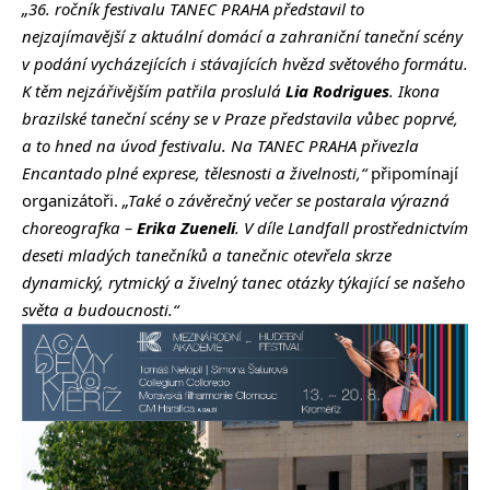
„36. ročník festivalu TANEC PRAHA představil to
nejzajímavější z aktuální domácí a zahraniční taneční scény
v podání vycházejících i stávajících hvězd světového formátu.
K těm nejzářivějším patřila proslulá
Lia Rodrigues
. Ikona
brazilské taneční scény se v Praze představila vůbec poprvé,
a to hned na úvod festivalu. Na TANEC PRAHA přivezla
Encantado plné exprese, tělesnosti a živelnosti,“
připomínají
organizátoři.
„Také o závěrečný večer se postarala výrazná
choreografka –
Erika Zueneli
. V díle Landfall prostřednictvím
deseti mladých tanečníků a tanečnic otevřela skrze
dynamický, rytmický a živelný tanec otázky týkající se našeho
světa a budoucnosti.“