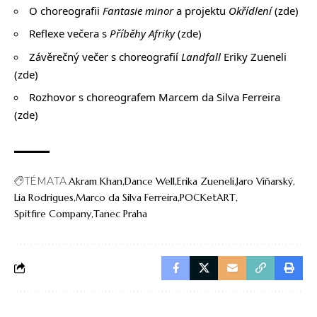
O choreografii
Fantasie minor
a projektu
Okřídlení
(
zde
)
Reflexe večera s
Příběhy Afriky
(
zde
)
Závěrečný večer s choreografií
Landfall
Eriky Zueneli
(
zde
)
Rozhovor s choreografem Marcem da Silva Ferreira
(
zde
)
TÉMATA
Akram Khan
Dance Well
Erika Zueneli
Jaro Viňarský
Lia Rodrigues
Marco da Silva Ferreira
POCKetART
Spitfire Company
Tanec Praha