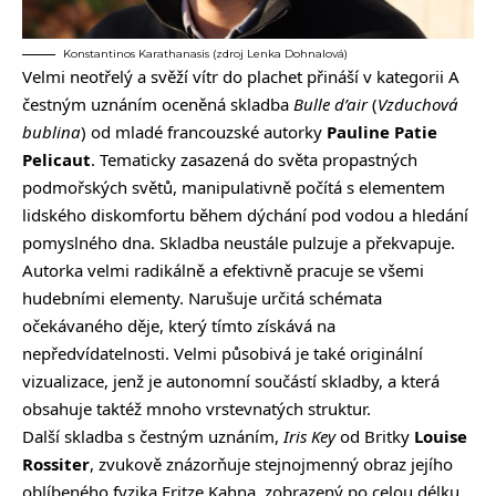
Konstantinos Karathanasis (zdroj Lenka Dohnalová)
Velmi neotřelý a svěží vítr do plachet přináší v kategorii A
čestným uznáním oceněná skladba
Bulle d’air
(
Vzduchová
bublina
) od mladé francouzské autorky
Pauline Patie
Pelicaut
. Tematicky zasazená do světa propastných
podmořských světů, manipulativně počítá s elementem
lidského diskomfortu během dýchání pod vodou a hledání
pomyslného dna. Skladba neustále pulzuje a překvapuje.
Autorka velmi radikálně a efektivně pracuje se všemi
hudebními elementy. Narušuje určitá schémata
očekávaného děje, který tímto získává na
nepředvídatelnosti. Velmi působivá je také originální
vizualizace, jenž je autonomní součástí skladby, a která
obsahuje taktéž mnoho vrstevnatých struktur.
Další skladba s čestným uznáním,
Iris Key
od Britky
Louise
Rossiter
, zvukově znázorňuje stejnojmenný obraz jejího
oblíbeného fyzika Fritze Kahna, zobrazený po celou délku