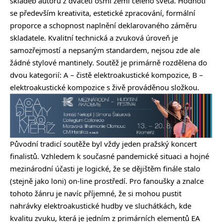
skladeb autorů z dvaceti osmi zemí celého světa. Hodnotí
se především kreativita, estetické zpracování, formální
proporce a schopnost naplnění deklarovaného záměru
skladatele. Kvalitní technická a zvuková úroveň je
samozřejmostí a nepsaným standardem, nejsou zde ale
žádné stylové mantinely. Soutěž je primárně rozdělena do
dvou kategorií: A – čistě elektroakustické kompozice, B –
elektroakustické kompozice s živě prováděnou složkou.
Původní tradicí soutěže byl vždy jeden pražský koncert
finalistů. Vzhledem k současné pandemické situaci a hojné
mezinárodní účasti je logické, že se dějištěm finále stalo
(stejně jako loni) on-line prostředí. Pro fanoušky a znalce
tohoto žánru je navíc příjemné, že si mohou pustit
nahrávky elektroakustické hudby ve sluchátkách, kde
kvalitu zvuku, která je jedním z primárních elementů EA