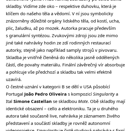
skladby. Vidíme zde oko – respektive duhovku, která je
klíčem do našeho těla a vědomí. V ní jsou symbolicky
znázorněny důležité orgány lidského těla, od kostí, ucha,
plic, žaludku, až po mozek. Autorka pracuje především
s granulární syntézou. Zvukovými zdroji jsou zde mimo
jiné také nahrávky hodin ze zdí rodinných restaurací
autorky, stejně jako například samply strojů v pivovaru.
Skladba je vnitřně členěná do několika jasně oddělených
částí, dle povahy materiálu. Finální závěrečný vír absorbuje
a pohlcuje vše předchozí a skladbu tak velmi efektně
uzavírá.
O čestné uznání v kategorii B se dělí v USA působící
Portugal
João Pedro Oliveira
s kompozicí
Singularity
a
Ital
Simone Castellan
se skladbou
Mote
. Obě skladby mají
identické obsazení – cello a elektroniku. Ta je u druhého
autora také současně live, nahrávka je záznamem živého
představení a součástí skladby je rovněž autonomní
videoprojekce.
Singularity
je čistě studiová nahrávka s fixní