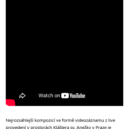
Nejrozsáhlejší kompozicí ve formě videozáznamu z live
provedení v prostorách Kláštera sv. Anežky v Praze je