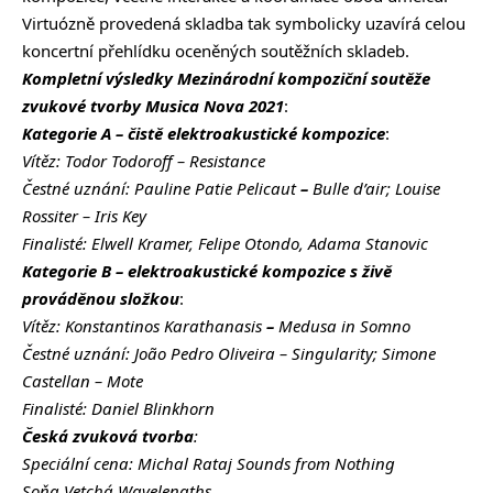
Virtuózně provedená skladba tak symbolicky uzavírá celou
koncertní přehlídku oceněných soutěžních skladeb.
Kompletní výsledky Mezinárodní kompoziční soutěže
zvukové tvorby Musica Nova 2021
:
Kategorie A – čistě elektroakustické kompozice
:
Vítěz: Todor Todoroff – Resistance
Čestné uznání: Pauline Patie Pelicaut
–
Bulle d’air; Louise
Rossiter – Iris Key
Finalisté: Elwell Kramer, Felipe Otondo, Adama Stanovic
Kategorie B – elektroakustické kompozice s živě
prováděnou složkou
:
Vítěz: Konstantinos Karathanasis
–
Medusa in Somno
Čestné uznání: João Pedro Oliveira – Singularity; Simone
Castellan – Mote
Finalisté: Daniel Blinkhorn
Česká zvuková tvorba
:
Speciální cena: Michal Rataj Sounds from Nothing
Soňa Vetchá Wavelengths