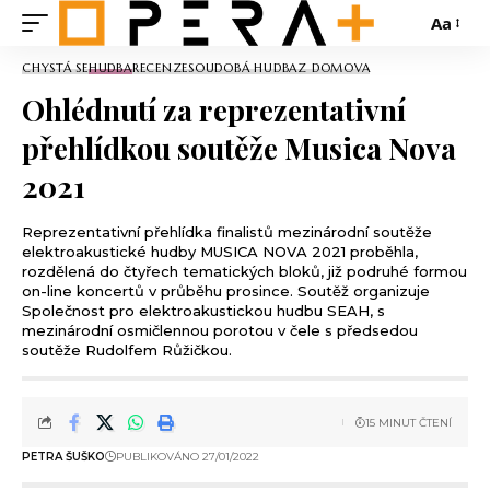
Aa
CHYSTÁ SE
HUDBA
RECENZE
SOUDOBÁ HUDBA
Z DOMOVA
Ohlédnutí za reprezentativní
přehlídkou soutěže Musica Nova
2021
Reprezentativní přehlídka finalistů mezinárodní soutěže
elektroakustické hudby MUSICA NOVA 2021 proběhla,
rozdělená do čtyřech tematických bloků, již podruhé formou
on-line koncertů v průběhu prosince. Soutěž organizuje
Společnost pro elektroakustickou hudbu SEAH, s
mezinárodní osmičlennou porotou v čele s předsedou
soutěže Rudolfem Růžičkou.
15 MINUT ČTENÍ
PETRA ŠUŠKO
PUBLIKOVÁNO 27/01/2022