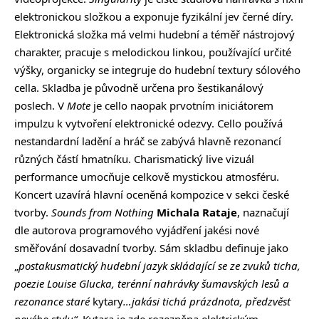
elektronickou složkou a exponuje fyzikální jev černé díry.
Elektronická složka má velmi hudební a téměř nástrojový
charakter, pracuje s melodickou linkou, používající určité
výšky, organicky se integruje do hudební textury sólového
cella. Skladba je původně určena pro šestikanálový
poslech. V
Mote
je cello naopak prvotním iniciátorem
impulzu k vytvoření elektronické odezvy. Cello používá
nestandardní ladění a hráč se zabývá hlavně rezonancí
různých částí hmatníku. Charismatický live vizuál
performance umocňuje celkově mystickou atmosféru.
Koncert uzavírá hlavní oceněná kompozice v sekci české
tvorby.
Sounds from Nothing
Michala Rataje
, naznačují
dle autorova programového vyjádření jakési nové
směřování dosavadní tvorby. Sám skladbu definuje jako
„
postakusmatický hudební jazyk skládající se ze zvuků ticha,
poezie Louise Glucka, terénní nahrávky šumavských lesů a
rezonance staré
kytary
…jakási tichá prázdnota, předzvěst
nového stylu“.
Kytara je zde rozezněna elektrickým