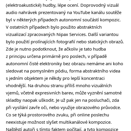
(elektroakustické) hudby, lépe ocení. Doprovodný vizuál
audio nahrávek prezentovaný na YouTube kanálu soutěže
byl v některých případech autonomní součástí kompozic.
V ostatních případech bylo použito abstraktních
vizualizací zpracovaných Nipax Services. Další variantou
bylo použití prolínajících fotografií nebo statických obrazů.
Zde je nutno podotknout, že ačkoliv je tato hudba
z principu určena primárně pro poslech, v případě
autonomní čisté elektroniky bez obrazu nemáme ani koho
sledovat na pomyslném pódiu, forma abstraktního videa
s jedním objektem je někdy pro lepší koncentraci
vhodnější. Na druhou stranu příliš mnoho vizuálních
vjemů, včetně expresivních barev, může vyznění samotné
skladby naopak uškodit. Je už pak jen na posluchači, zda
při vysílání zavře oči, nebo využije obrazového průvodce.
Co se týká prostorového zvuku, při online poslechu
neexistuje možnost slyšet multikanálové kompozice.
Naštěstí autoři s tímto faktem počítají, a tyto kompozice