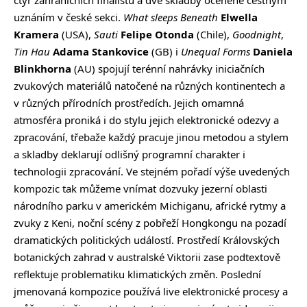
uznáním v české sekci.
What sleeps Beneath
Elwella
Kramera
(USA),
Sauti
Felipe Otonda
(Chile),
Goodnight
,
Tin Hau
Adama Stankovice
(GB) i
Unequal Forms
Daniela
Blinkhorna
(AU) spojují terénní nahrávky iniciačních
zvukových materiálů natočené na různých kontinentech a
v různých přírodních prostředích. Jejich omamná
atmosféra proniká i do stylu jejich elektronické odezvy a
zpracování, třebaže každý pracuje jinou metodou a stylem
a skladby deklarují odlišný programní charakter i
technologii zpracování. Ve stejném pořadí výše uvedených
kompozic tak můžeme vnímat dozvuky jezerní oblasti
národního parku v americkém Michiganu, africké rytmy a
zvuky z Keni, noční scény z pobřeží Hongkongu na pozadí
dramatických politických událostí. Prostředí Královských
botanických zahrad v australské Viktorii zase podtextově
reflektuje problematiku klimatických změn. Poslední
jmenovaná kompozice používá live elektronické procesy a