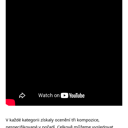
V každé kategorii získaly ocenění tři kompozice,
nespecifikované v pořadí. Celkově můžeme vysledovat