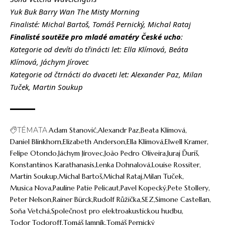
Yuk Buk Barry Wan The Misty Morning
Finalisté: Michal Bartoš, Tomáš Pernický, Michal Rataj
Finalisté soutěže pro mladé amatéry České ucho
:
Kategorie od devíti do třinácti let: Ella Klímová, Beáta
Klímová, Jáchym Jírovec
Kategorie od čtrnácti do dvaceti let: Alexander Paz, Milan
Tuček, Martin Soukup
TÉMATA
Adam Stanović
Alexandr Paz
Beata Klímová
Daniel Blinkhorn
Elizabeth Anderson
Ella Klímová
Elwell Kramer
Felipe Otondo
Jáchym Jírovec
João Pedro Oliveira
Juraj Ďuriš
Konstantinos Karathanasis
Lenka Dohnalová
Louise Rossiter
Martin Soukup
Michal Bartoš
Michal Rataj
Milan Tuček
Musica Nova
Pauline Patie Pelicaut
Pavel Kopecký
Pete Stollery
Peter Nelson
Rainer Bürck
Rudolf Růžička
SEZ
Simone Castellan
Soňa Vetchá
Společnost pro elektroakustickou hudbu
Todor Todoroff
Tomáš Jamník
Tomáš Pernický