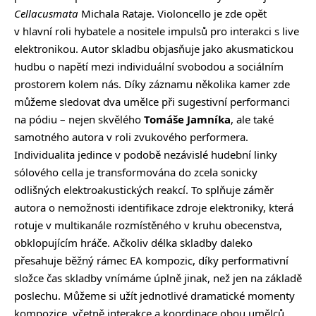
Cellacusmata
Michala Rataje
. Violoncello je zde opět
v hlavní roli hybatele a nositele impulsů pro interakci s live
elektronikou. Autor skladbu objasňuje jako akusmatickou
hudbu o napětí mezi individuální svobodou a sociálním
prostorem kolem nás. Díky záznamu několika kamer zde
můžeme sledovat dva umělce při sugestivní performanci
na pódiu – nejen skvělého
Tomáše Jamníka
, ale také
samotného autora v roli zvukového performera.
Individualita jedince v podobě nezávislé hudební linky
sólového cella je transformována do zcela sonicky
odlišných elektroakustických reakcí. To splňuje záměr
autora o nemožnosti identifikace zdroje elektroniky, která
rotuje v multikanále rozmístěného v kruhu obecenstva,
obklopujícím hráče. Ačkoliv délka skladby daleko
přesahuje běžný rámec EA kompozic, díky performativní
složce čas skladby vnímáme úplně jinak, než jen na základě
poslechu. Můžeme si užít jednotlivé dramatické momenty
kompozice, včetně interakce a koordinace obou umělců.