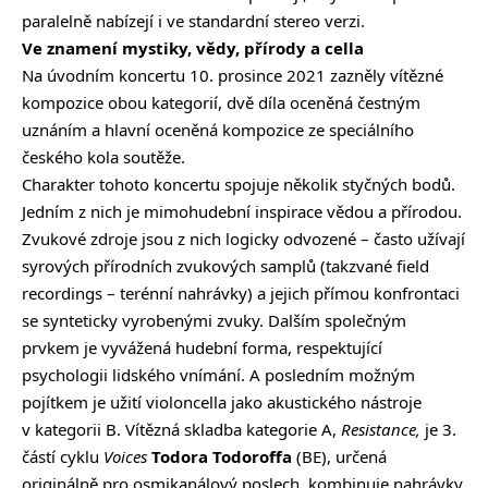
paralelně nabízejí i ve standardní stereo verzi.
Ve znamení mystiky, vědy, přírody a cella
Na úvodním koncertu 10. prosince 2021 zazněly vítězné
kompozice obou kategorií, dvě díla oceněná čestným
uznáním a hlavní oceněná kompozice ze speciálního
českého kola soutěže.
Charakter tohoto koncertu spojuje několik styčných bodů.
Jedním z nich je mimohudební inspirace vědou a přírodou.
Zvukové zdroje jsou z nich logicky odvozené – často užívají
syrových přírodních zvukových samplů (takzvané field
recordings – terénní nahrávky) a jejich přímou konfrontaci
se synteticky vyrobenými zvuky. Dalším společným
prvkem je vyvážená hudební forma, respektující
psychologii lidského vnímání. A posledním možným
pojítkem je užití violoncella jako akustického nástroje
v kategorii B. Vítězná skladba kategorie A,
Resistance,
je 3.
částí cyklu
Voices
Todora Todoroffa
(BE), určená
originálně pro osmikanálový poslech, kombinuje nahrávky