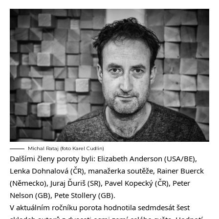
Michal Rataj (foto Karel Cudlin)
Dalšími členy poroty byli: Elizabeth Anderson (USA/BE),
Lenka Dohnalová (ČR), manažerka soutěže, Rainer Buerck
(Německo), Juraj Ďuriš (SR), Pavel Kopecký (ČR), Peter
Nelson (GB), Pete Stollery (GB).
V aktuálním ročníku porota hodnotila sedmdesát šest