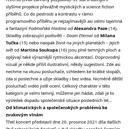
slyšíme projekce převážně mystických a science fiction
příběhů. Co do pestrosti a kontrastu v rámci
programového příběhu je nejzajímavější asi velmi tajemná
a fantazijní
Podmořská hladina
od
Alexandra Paze
(14).
Skladby zobrazující podsvětí –
Doom Eternal
od
Milana
Tučka
(15) nebo naopak život na jiných planetách –
Jejich
svět
od
Martina Soukupa
(16) jsou plné temných ploch a
oplývají také výraznější rytmickou akcentací. Doprovodný
vizuál je někde příliš ilustrativní, někdy sugestivní. Zde asi
nechme na vkusu posluchače, vzhledem ke krátké stopáži,
zda si poslechne a užije skladby i bez videa. Nicméně dětští
posluchači video jistě ocení. Celkový charakter v této
kategorii je velmi temný, můžeme jen hádat, zdali je to
výsledek dopadu společenské situace posledních let…
Od klimatických a společenských problémů ke
zvukovým vlnám
Třetí koncert představil dne 20. prosince 2021 díla dalších
čtyř zahraničních finalistů a dvě skladby oceněné čestným