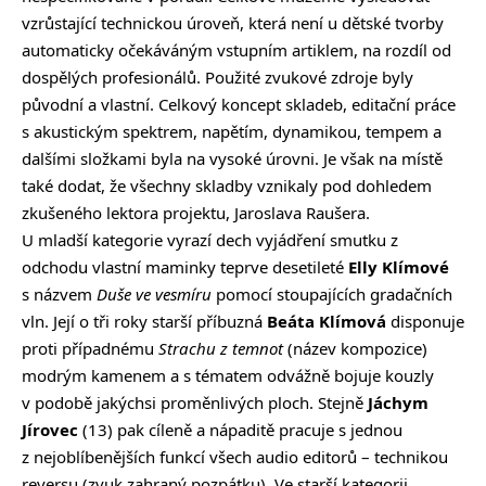
vzrůstající technickou úroveň, která není u dětské tvorby
automaticky očekáváným vstupním artiklem, na rozdíl od
dospělých profesionálů. Použité zvukové zdroje byly
původní a vlastní. Celkový koncept skladeb, editační práce
s akustickým spektrem, napětím, dynamikou, tempem a
dalšími složkami byla na vysoké úrovni. Je však na místě
také dodat, že všechny skladby vznikaly pod dohledem
zkušeného lektora projektu, Jaroslava Raušera.
U mladší kategorie vyrazí dech vyjádření smutku z
odchodu vlastní maminky teprve desetileté
Elly Klímové
s názvem
Duše ve vesmíru
pomocí stoupajících gradačních
vln. Její o tři roky starší příbuzná
Beáta Klímová
disponuje
proti případnému
Strachu z temnot
(název kompozice)
modrým kamenem a s tématem odvážně bojuje kouzly
v podobě jakýchsi proměnlivých ploch. Stejně
Jáchym
Jírovec
(13) pak cíleně a nápaditě pracuje s jednou
z nejoblíbenějších funkcí všech audio editorů – technikou
reversu (zvuk zahraný pozpátku). Ve starší kategorii