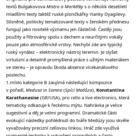
textů Bulgakovova
Mistra a Markétky
s o několik desetiletí
mladšími texty taktéž ruské písničkářky Yianky Dyagilevy.
Stísněné, politicky tematizované texty v ženském přednesu
fungují jako nositelé významu jen částečně. Častěji jsou
použity a filtrovány spolu s dechem a neurčitými vokály
pouze jako atmosférické vrstvy. Nechybí zde ani typický
ruský vynález – elektronický nástroj teremin. Je slyšet
virtuózní a detailně promyšlená práce s užitým materiálem
ve stereu – je opravdu škoda absence vícekanálového
poslechu.
1.místo kategorie B zaujímá následující kompozice
v pořadí,
Medusa in Somno
(
Spící Medůza
),
Konstantina
Karathanasise
(GR/USA), pro cello a live electronics, která
tematicky odkazuje k řeckému mýtu. Nahrávka je velice
sugestivní a děj je velmi programní. Dramatické části
evokující následky pohlédnutí do tváře Medúzy jsou skvěle
vyvažovány precizní cellovou linkou. Hráč zde využívá
rozmanité techniky k vytvoření originálních a často