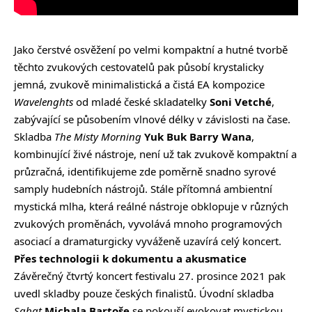
Jako čerstvé osvěžení po velmi kompaktní a hutné tvorbě
těchto zvukových cestovatelů pak působí krystalicky
jemná, zvukově minimalistická a čistá EA kompozice
Wavelenghts
od mladé české skladatelky
Soni Vetché
,
zabývající se působením vlnové délky v závislosti na čase.
Skladba
The Misty Morning
Yuk Buk Barry Wana
,
kombinující živé nástroje, není už tak zvukově kompaktní a
průzračná, identifikujeme zde poměrně snadno syrové
samply hudebních nástrojů. Stále přítomná ambientní
mystická mlha, která reálné nástroje obklopuje v různých
zvukových proměnách, vyvolává mnoho programových
asociací a dramaturgicky vyváženě uzavírá celý koncert.
Přes technologii k dokumentu a akusmatice
Závěrečný čtvrtý koncert festivalu 27. prosince 2021 pak
uvedl skladby pouze českých finalistů. Úvodní skladba
Sabat
Michala Bartoše
se pokouší evokovat mystickou