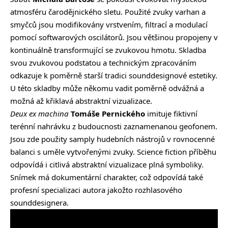
atmosféru čarodějnického sletu. Použité zvuky varhan a
smyčců jsou modifikovány vrstvením, filtrací a modulací
pomocí softwarových oscilátorů. Jsou většinou propojeny v
kontinuálně transformující se zvukovou hmotu. Skladba
svou zvukovou podstatou a technickým zpracováním
odkazuje k poměrně starší tradici sounddesignové estetiky.
U této skladby může někomu vadit poměrně odvážná a
možná až křiklavá abstraktní vizualizace.
Deux ex machina
Tomáše Pernického
imituje fiktivní
terénní nahrávku z budoucnosti zaznamenanou geofonem.
Jsou zde použity samply hudebních nástrojů v rovnocenné
balanci s uměle vytvořenými zvuky. Science fiction příběhu
odpovídá i citlivá abstraktní vizualizace plná symboliky.
Snímek má dokumentární charakter, což odpovídá také
profesní specializaci autora jakožto rozhlasového
sounddesignera.