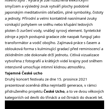
smyčcem a výsledný zvuk vytváří plochy podobné
japonským meditativním obřadům, plné symboliky, čistoty
a jednoty. Přírodní a velmi kontaktně nasnímané zvuky
vznikající pohybem ve sněhu nebo křupání ledových
ploten či zurčení vody, vnášejí syrový element. Syntetické
zdroje a jejich postupná gradace zde naopak fungují jako
transformátor a vodič obojího. Zajímavá práce s časem a
oblouková forma s kulminující gradací před reminiscencí a
zklidněním zde dokonale drží jednotu. Citlivá vizualizace
vytvořena z fotografií a krátkých videí krajiny pod sněhem
intenzivně umocňuje intimní klidnou atmosféru.
Tajemné České ucho
Druhý koncert festivalu ze dne 15. prosince 2021
prezentoval oceněná dílka nejmladší generace, v rámci
přidruženého projektu
České Ucho
, a to ve dvou věkových
kategoriích od devíti do třinácti a od čtrnácti do dvaceti let.