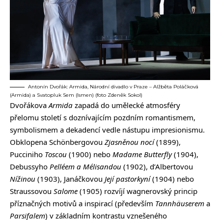
Antonín Dvořák: Armida, Národní divadlo v Praze – Alžběta Poláčková
(Armida) a Svatopluk Sem (Ismen) (foto Zdeněk Sokol)
Dvořákova
Armida
zapadá do umělecké atmosféry
přelomu století s doznívajícím pozdním romantismem,
symbolismem a dekadencí vedle nástupu impresionismu.
Obklopena Schönbergovou
Zjasněnou nocí
(1899),
Pucciniho
Toscou
(1900) nebo
Madame Butterfly
(1904),
Debussyho
Pelléem a Mélisandou
(1902), d’Albertovou
Nížinou
(1903), Janáčkovou
Její pastorkyní
(1904) nebo
Straussovou
Salome
(1905) rozvíjí wagnerovský princip
příznačných motivů a inspirací (především
Tannhäuserem
a
Parsifalem
) v základním kontrastu vznešeného