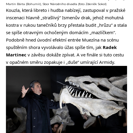
Martin Bárta (Bohumír), Sbor Národního divadla (foto Zdeněk Sokol)
Kouzla, která libreto i hudba nabízejí, zastupoval v pražské
inscenaci hlavně „strašlivý“ Ismenův drak, jehož mohutná
kostra v rukou tanečníků brzy přestala budit „hrůzu“ a stala
se spíše otravným ochočeným domácím „mazlíčkem“.
Podobně hned úvodní efektní entrée Muezína na scénu
spuštěním shora vyvolávalo úžas spíše tím, jak
Radek
Martinec
v závěsu dokáže zpívat. A ve finále si tuto cestu
v opačném směru zopakuje i „duše“ umírající Armidy.