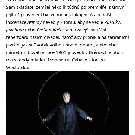
Sám skladatel zemřel několik týdnů po premiéře, s úrovní
jejíhož provedení byl velmi nespokojen. A ani další
inscenace
Armidy
nevedly k tomu, aby se vedle
Rusalky
,
Jakobína
nebo
Čerta a Káči
stala trvalejší součástí
repertoáru našich divadel, natož aby pronikla na zahraniční
jeviště, jak si Dvořák volbou právě tohoto „světového“
námětu sliboval (v roce 1961 ji uvedli v Brémách v titulní
roli s tehdy mladou Montserrat Caballé a loni ve
Wexfordu).