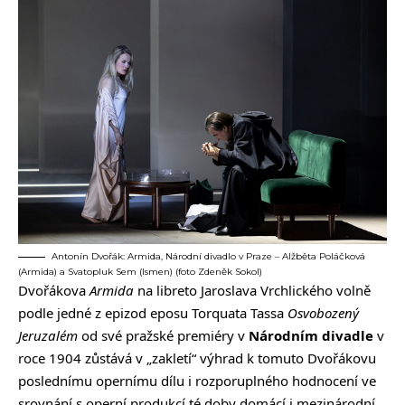
Antonín Dvořák: Armida, Národní divadlo v Praze – Alžběta Poláčková
(Armida) a Svatopluk Sem (Ismen) (foto Zdeněk Sokol)
Dvořákova
Armida
na libreto Jaroslava Vrchlického volně
podle jedné z epizod eposu Torquata Tassa
Osvobozený
Jeruzalém
od své pražské premiéry v
Národním divadle
v
roce 1904 zůstává v „zakletí“ výhrad k tomuto Dvořákovu
poslednímu opernímu dílu i rozporuplného hodnocení ve
srovnání s operní produkcí té doby domácí i mezinárodní.