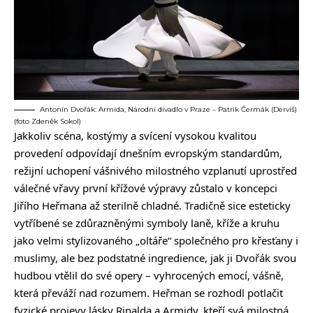
Antonín Dvořák: Armida, Národní divadlo v Praze – Patrik Čermák (Derviš)
(foto Zdeněk Sokol)
Jakkoliv scéna, kostýmy a svícení vysokou kvalitou
provedení odpovídají dnešním evropským standardům,
režijní uchopení vášnivého milostného vzplanutí uprostřed
válečné vřavy první křížové výpravy zůstalo v koncepci
Jiřího Heřmana až sterilně chladné. Tradičně sice esteticky
vytříbené se zdůrazněnými symboly laně, kříže a kruhu
jako velmi stylizovaného „oltáře“ společného pro křesťany i
muslimy, ale bez podstatné ingredience, jak ji Dvořák svou
hudbou vtělil do své opery – vyhrocených emocí, vášně,
která převáží nad rozumem. Heřman se rozhodl potlačit
fyzické projevy lásky Rinalda a Armidy, kteří svá milostná