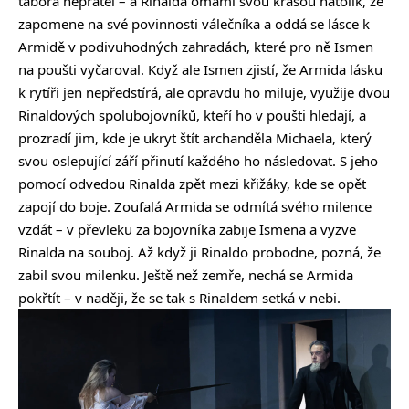
tábora nepřátel – a Rinalda omámí svou krásou natolik, že
zapomene na své povinnosti válečníka a oddá se lásce k
Armidě v podivuhodných zahradách, které pro ně Ismen
na poušti vyčaroval. Když ale Ismen zjistí, že Armida lásku
k rytíři jen nepředstírá, ale opravdu ho miluje, využije dvou
Rinaldových spolubojovníků, kteří ho v poušti hledají, a
prozradí jim, kde je ukryt štít archanděla Michaela, který
svou oslepující září přinutí každého ho následovat. S jeho
pomocí odvedou Rinalda zpět mezi křižáky, kde se opět
zapojí do boje. Zoufalá Armida se odmítá svého milence
vzdát – v převleku za bojovníka zabije Ismena a vyzve
Rinalda na souboj. Až když ji Rinaldo probodne, pozná, že
zabil svou milenku. Ještě než zemře, nechá se Armida
pokřtít – v naději, že se tak s Rinaldem setká v nebi.