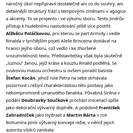
náročný úkol nepřipravil dostatečně ani co do souhry, ani
detailnější struktury frází s tempovými změnami v agogice
a akcenty. To se projevilo i ve výkonu sboru. Tento Jindrův
přístup k hudebnímu nastudování ještě více postihl
Alžbětu Poláčkovou
, pro kterou se part Armidy i vedle
Rinalda v lyričtějším pojetí Aleše Brisceina dostával na
hranici jejího oboru, což vedlo i ke zhoršené
srozumitelnosti textu. Představitelsky však byla skutečně
„luznou“ ženou, jejíž kráse a kouzlu Rinald podléhá. Se
zvukovou masou orchestru si ovšem poradil basista
Štefan Kocán
, jehož role Petra na sebe strhávala
pozornost i režijní charakteristikou této postavy jako
nekompromisně umanutého fanatika. Půvabná Siréna v
podání
Doubravky Součkové
prochází inscenací spíše
jako dekorační výtvarný doplněk. A podobně
František
Zahradníček
jako Hydraot a
Martin Bárta
v roli
Bohumíra plnili výtvarný koncept režie, v němž jejich
autorita vůdců zanikala.