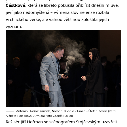
Částkové
, která se libreto pokusila přiblížit dnešní mluvě,
jeví jako nedomyšlená – výměna slov nejenže rozbila
Vrchlického verše, ale valnou většinou zploštila jejich
význam.
Antonín Dvořák: Armida, Národní divadlo v Praze – Štefan Kocán (Petr),
Alžběta Poláčková (Armida) (foto Zdeněk Sokol)
Režisér Jiří Heřman se scénografem Stojčevským uzavřeli