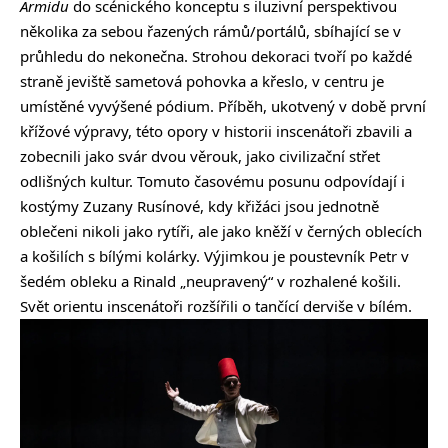
Armidu
do scénického konceptu s iluzivní perspektivou
několika za sebou řazených rámů/portálů, sbíhající se v
průhledu do nekonečna. Strohou dekoraci tvoří po každé
straně jeviště sametová pohovka a křeslo, v centru je
umístěné vyvýšené pódium. Příběh, ukotvený v době první
křížové výpravy, této opory v historii inscenátoři zbavili a
zobecnili jako svár dvou věrouk, jako civilizační střet
odlišných kultur. Tomuto časovému posunu odpovídají i
kostýmy Zuzany Rusínové, kdy křižáci jsou jednotně
oblečeni nikoli jako rytíři, ale jako kněží v černých oblecích
a košilích s bílými kolárky. Výjimkou je poustevník Petr v
šedém obleku a Rinald „neupravený“ v rozhalené košili.
Svět orientu inscenátoři rozšířili o tančící derviše v bílém.