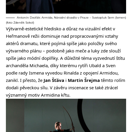
Antonín Dvořák: Armida, Národní divadlo v Praze – Svatopluk Sem (Ismen)
(foto Zdeněk Sokol)
Výtvarně-estetické hledisko a důraz na vizuální efekt v
Heřmanově režii dominuje nad propracovanými vztahy
aktérů dramatu, které pojímá spíše jako položky svého
výtvarného plánu – podobně jako meče a luky zde slouží
spíše jako módní doplňky. A důležité téma vyzvednutí štítu
archanděla Michaela, díky kterému rytíři Ubald a Sven
podle rady Ismena vyvedou Rinalda z opojení Armidou,
zanikl. I přesto, že
Jan Šťáva
i
Martin Šrejma
těmto rolím
dodali pěveckou sílu. V závěru inscenace se také ztrácel
významný motiv Armidina křtu.