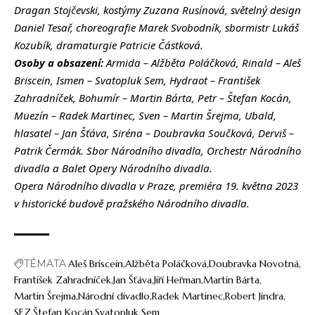
Dragan Stojčevski, kostýmy Zuzana Rusínová, světelný design
Daniel Tesař, choreografie Marek Svobodník, sbormistr Lukáš
Kozubík, dramaturgie Patricie Částková.
Osoby a obsazení:
Armida – Alžběta Poláčková, Rinald – Aleš
Briscein, Ismen – Svatopluk Sem, Hydraot – František
Zahradníček, Bohumír – Martin Bárta, Petr – Štefan Kocán,
Muezín – Radek Martinec, Sven – Martin Šrejma, Ubald,
hlasatel – Jan Šťáva, Siréna – Doubravka Součková, Derviš –
Patrik Čermák. Sbor Národního divadla, Orchestr Národního
divadla a Balet Opery Národního divadla.
Opera Národního divadla v Praze, premiéra 19. května 2023
v historické budově pražského Národního divadla.
TÉMATA
Aleš Briscein
Alžběta Poláčková
Doubravka Novotná
František Zahradníček
Jan Šťáva
Jiří Heřman
Martin Bárta
Martin Šrejma
Národní divadlo
Radek Martinec
Robert Jindra
SEZ
Štefan Kocán
Svatopluk Sem