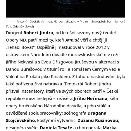
Antonín Dvořák: Armida, Národní divadlo v Praze – Svatopluk Sem (Ismen)
(foto Zdeněk Sokol)
Dirigent
Robert Jindra
, od letošní sezony nový ředitel
Opery ND, patří mezi ty, kteří
Armidě
věří a chtějí ji
„rehabilitovat“. Úspěšně ji nastudoval v roce 2012 v
ostravském Národním divadle moravskoslezském v režii
Jiřího Nekvasila s Evou Dřízgovou-Jirušovou v alternaci s
Danou Burešovou v titulní roli a Tomášem Černým vedle
Valentina Prolata jako Rinaldem. Z tohoto nastudování byla
také pořízena živá nahrávka. Tentokrát Robert Jindra
přizval inscenátory, kteří ve svých oborech patří v České
republice mezi nejlepší – režiséra
Jiřího Heřmana
, šéfa
opery brněnského Národního divadla, a jeho stálé a
osvědčené spolupracovníky: scénografa
Dragana
Stojčevského
, kostýmní výtvarnici
Zuzanu Rusínovou
,
designéra světel
Daniela Tesaře
a choreografa
Marka