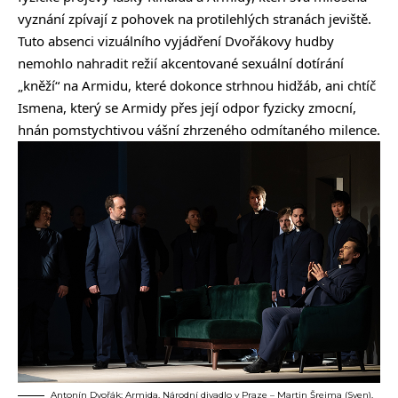
vyznání zpívají z pohovek na protilehlých stranách jeviště.
Tuto absenci vizuálního vyjádření Dvořákovy hudby
nemohlo nahradit režií akcentované sexuální dotírání
„kněží“ na Armidu, které dokonce strhnou hidžáb, ani chtíč
Ismena, který se Armidy přes její odpor fyzicky zmocní,
hnán pomstychtivou vášní zhrzeného odmítaného milence.
Antonín Dvořák: Armida, Národní divadlo v Praze – Martin Šrejma (Sven),