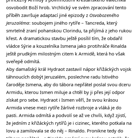
osvobodit Boží hrob. Vrchlický ve svém zpracování tento
příběh završuje adaptací jiné epizody z
Osvobozeného
Jeruzaléma
: soubojem jiného rytíře – Tancreda, který
smrtelně zraní pohanskou Clorindu, ta přijímá z jeho rukou
křest. A dramatickou stavbu ještě posílil tím, že obdařil
vládce Sýrie a kouzelníka Ismena jako protihráče Rinalda
ještě prudkým milostným citem k Armidě, která ho však
sveřepě odmítá.
Aby damašský král Hydraot zastavil nápor křižáckých vojsk
táhnoucích dobýt Jeruzalém, poslechne radu lstivého
čaroděje Ismena, aby do tábora nepřátel poslal svou dceru
Armidu, kterou Ismen miluje a chtěl by ji přes její odpor
získat pro sebe. Hydraot i Ismen věří, že svou krásou
Armida vnese mezi rytíře žárlivé rozbroje a vláká je do
pasti. Armida odmítá a podvolí se až ve chvíli, když zjistí,
že jedním z křižáckých rytířů je i cizinec, kterého potkala na
lovu a zamilovala se do něj – Rinaldo. Pronikne tedy do