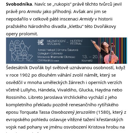
Svobodníka
. Navíc se „rukopis“ právě těchto tvůrců jevil
právě pro
Armidu
jako příhodný. Avšak ani jim se
nepodařilo v celkově páté inscenaci
Armidy
v historii
pražského Národního divadla „kletbu“ této Dvořákovy
opery prolomit.
Šedesátník Dvořák byl světově uznávanou osobností, když
v roce 1902 po dlouhém váhání zvolil námět, který se
osvědčil v mnoha uměleckých žánrech i operních verzích
včetně Lullyho, Händela, Vivaldiho, Glucka, Haydna nebo
Rossiniho. Libreto Jaroslava Vrchlického vychází z jeho
kompletního překladu pozdně renesančního rytířského
eposu Torquata Tassa
Osvobozený Jeruzalém
(1580), který z
evropského pohledu oslavuje vítězné tažení křesťanských
vojsk nad pohany ve jménu osvobození Kristova hrobu na