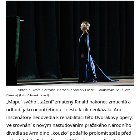
Antonín Dvořák: Armida, Národní divadlo v Praze – Doubravka Součková
(Siréna) (foto Zdeněk Sokol)
„Mapu“ svého „tažení“ zmatený Rinald nakonec zmuchlá a
odhodí jako nepotřebnou – cestu k cíli neukázala. Ani
inscenátory nedovedla k rehabilitaci této Dvořákovy opery.
Ve srovnání s novým nastudováním pražského Národního
divadla se Armidino „kouzlo“ podařilo prolomit spíše před