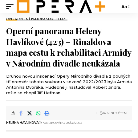
Aa
OPERA
OPERNÍ PANORAMA
RECENZE
Operní panorama Heleny
Havlíkové (423) – Rinaldova
mapa cestu k rehabilitaci Armidy
v Národním divadle neukázala
Druhou novou inscenací Opery Národního divadla z pouhých
tří premiér tohoto souboru v sezoně 2022/2023 byla Armida
Antonína Dvořáka. Hudebně ji nastudoval Robert Jindra,
režie se chopil Jiří Heřman.
14 MINUT ČTENÍ
HELENA HAVLÍKOVÁ
PUBLIKOVÁNO 03/06/2023