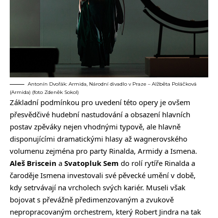
Antonín Dvořák: Armida, Národní divadlo v Praze – Alžběta Poláčková
(Armida) (foto Zdeněk Sokol)
Základní podmínkou pro uvedení této opery je ovšem
přesvědčivé hudební nastudování a obsazení hlavních
postav zpěváky nejen vhodnými typově, ale hlavně
disponujícími dramatickými hlasy až wagnerovského
volumenu zejména pro party Rinalda, Armidy a Ismena.
Aleš Briscein
a
Svatopluk Sem
do rolí rytíře Rinalda a
čaroděje Ismena investovali své pěvecké umění v době,
kdy setrvávají na vrcholech svých kariér. Museli však
bojovat s převážně předimenzovaným a zvukově
nepropracovaným orchestrem, který Robert Jindra na tak