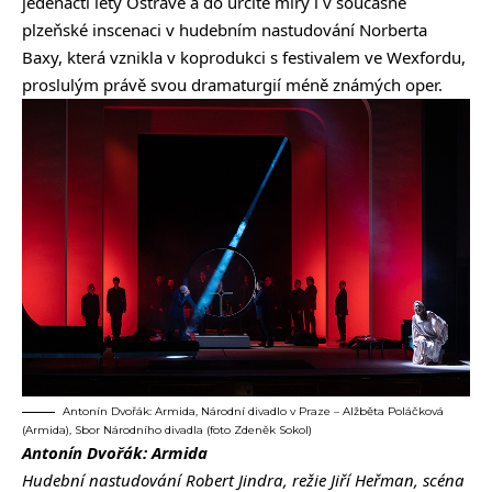
jedenácti lety Ostravě a do určité míry i v současné
plzeňské inscenaci v hudebním nastudování Norberta
Baxy, která vznikla v koprodukci s festivalem ve Wexfordu,
proslulým právě svou dramaturgií méně známých oper.
Antonín Dvořák: Armida, Národní divadlo v Praze – Alžběta Poláčková
(Armida), Sbor Národního divadla (foto Zdeněk Sokol)
Antonín Dvořák: Armida
Hudební nastudování Robert Jindra, režie Jiří Heřman, scéna