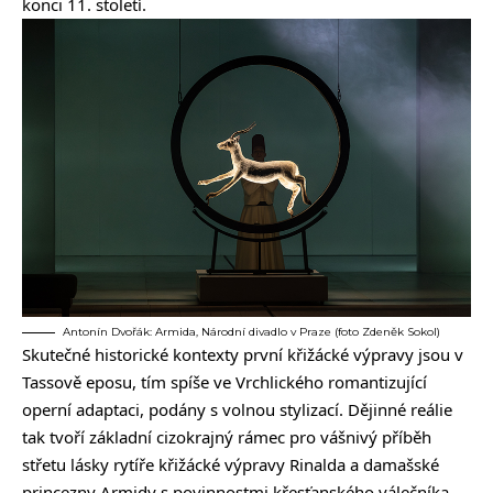
konci 11. století.
Antonín Dvořák: Armida, Národní divadlo v Praze (foto Zdeněk Sokol)
Skutečné historické kontexty první křižácké výpravy jsou v
Tassově eposu, tím spíše ve Vrchlického romantizující
operní adaptaci, podány s volnou stylizací. Dějinné reálie
tak tvoří základní cizokrajný rámec pro vášnivý příběh
střetu lásky rytíře křižácké výpravy Rinalda a damašské
princezny Armidy s povinnostmi křesťanského válečníka