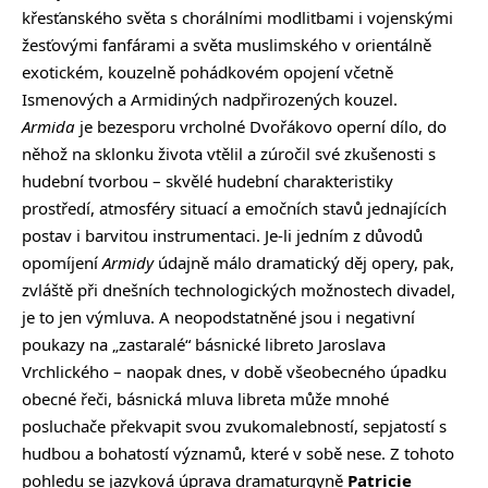
křesťanského světa s chorálními modlitbami i vojenskými
žesťovými fanfárami a světa muslimského v orientálně
exotickém, kouzelně pohádkovém opojení včetně
Ismenových a Armidiných nadpřirozených kouzel.
Armida
je bezesporu vrcholné Dvořákovo operní dílo, do
něhož na sklonku života vtělil a zúročil své zkušenosti s
hudební tvorbou – skvělé hudební charakteristiky
prostředí, atmosféry situací a emočních stavů jednajících
postav i barvitou instrumentaci. Je-li jedním z důvodů
opomíjení
Armidy
údajně málo dramatický děj opery, pak,
zvláště při dnešních technologických možnostech divadel,
je to jen výmluva. A neopodstatněné jsou i negativní
poukazy na „zastaralé“ básnické libreto Jaroslava
Vrchlického – naopak dnes, v době všeobecného úpadku
obecné řeči, básnická mluva libreta může mnohé
posluchače překvapit svou zvukomalebností, sepjatostí s
hudbou a bohatostí významů, které v sobě nese. Z tohoto
pohledu se jazyková úprava dramaturgyně
Patricie