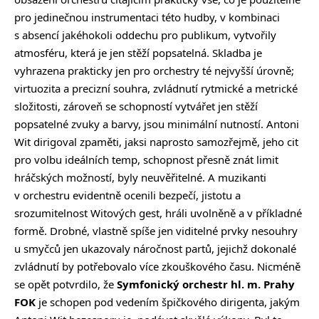
pro jedinečnou instrumentaci této hudby, v kombinaci
s absencí jakéhokoli oddechu pro publikum, vytvořily
atmosféru, která je jen stěží popsatelná. Skladba je
vyhrazena prakticky jen pro orchestry té nejvyšší úrovně;
virtuozita a precizní souhra, zvládnutí rytmické a metrické
složitosti, zároveň se schopností vytvářet jen stěží
popsatelné zvuky a barvy, jsou minimální nutností. Antoni
Wit dirigoval zpaměti, jaksi naprosto samozřejmě, jeho cit
pro volbu ideálních temp, schopnost přesně znát limit
hráčských možností, byly neuvěřitelné. A muzikanti
v orchestru evidentně ocenili bezpečí, jistotu a
srozumitelnost Witových gest, hráli uvolněně a v příkladné
formě. Drobné, vlastně spíše jen viditelné prvky nesouhry
u smyčců jen ukazovaly náročnost partů, jejichž dokonalé
zvládnutí by potřebovalo více zkouškového času. Nicméně
se opět potvrdilo, že
Symfonický orchestr hl. m. Prahy
FOK
je schopen pod vedením špičkového dirigenta, jakým