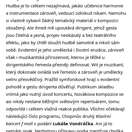
Hudba je to celkem nezajímavá, jakási učebnice harmonie
a instrumentace zároveň, vedoucí odnikud nikam. Nemohu
si vlastně vybavit žádný tematický materiál v kompozici
obsažený. Ale ihned mě upoutává dirigent, jehož gesta
jsou čitelná a jasná, projev neokázalý a bez teatrálního
efektu, jako by chtěl sloužit hudbě samotné a nikoli sám
sobě. Evidentní je jeho umělecká i životní erudice, zároveň
však i muzikantská přirozenost, kterou je těžké u
dirigentského řemesla přesněji definovat. Wit je muzikant,
který dokonale ovládá své řemeslo a zároveň je umělecky
velmi přesvědčivý. Pražští symfonikové hrají v evidentní
pohodě a gestu dirigenta důvěřují. Publikum skladbu
vnímá jako nutný úvod koncertu, Novákova kompozice se
asi nikdy nestane běžným světovým repertoárem, tomu
odpovídá i celkem vlažná reakce publika. Všichni očekávají
následující číslo programu, Chopinův druhý
Klavírní
koncert f moll
v podání
Lukáše Vondráčka
. Ani já to
nemám jinak. Nezbytnou přípravu podia zpestřuje chvilka,