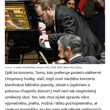
Lukáš Vondráček, Antoni Wit, FOK 2020 (foto Petr Dyrc)
Zpět ke koncertu. Tomu, kdo preferuje poslech nádherné
Chopinovy hudby, stačí, když zvolí návštěvu koncertu
kteréhokoli běžného pianisty, zdolat s úspěchem a
pokorou Chopinův
Koncert f moll
není tak nesplnitelný
umělecký úkol. Ten, kdo chce slyšet opravdu něco
výjimečného, jiného, možná i těžko pochopitelného, ať
zajde na Vondráčka. Já sám jsem měl několik vteřinových