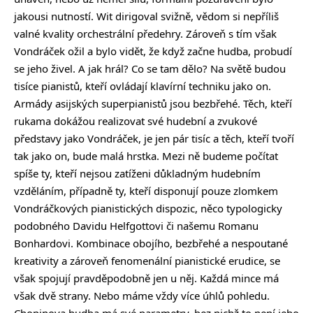
jakousi nutností. Wit dirigoval svižně, vědom si nepříliš
valné kvality orchestrální předehry. Zároveň s tím však
Vondráček ožil a bylo vidět, že když začne hudba, probudí
se jeho živel. A jak hrál? Co se tam dělo? Na světě budou
tisíce pianistů, kteří ovládají klavírní techniku jako on.
Armády asijských superpianistů jsou bezbřehé. Těch, kteří
rukama dokážou realizovat své hudební a zvukové
představy jako Vondráček, je jen pár tisíc a těch, kteří tvoří
tak jako on, bude malá hrstka. Mezi ně budeme počítat
spíše ty, kteří nejsou zatíženi důkladným hudebním
vzděláním, případně ty, kteří disponují pouze zlomkem
Vondráčkových pianistických dispozic, něco typologicky
podobného Davidu Helfgottovi či našemu Romanu
Bonhardovi. Kombinace obojího, bezbřehé a nespoutané
kreativity a zároveň fenomenální pianistické erudice, se
však spojují pravděpodobně jen u něj. Každá mince má
však dvě strany. Nebo máme vždy více úhlů pohledu.
Chopinova hudba má své parametry, bez nichž to není jeho