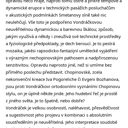
opravdu něco hraje, naproti tomu ostré a příkré tempové a
dynamické erupce v technických pasážích posluchačům
v akustických podmínkách Smetanovy síně také nic
neulehčují. Vše toto je podpořeno Vondráčkovou
neuvěřitelnou dynamickou a barevnou škálou; způsob,
jakým využívá a někdy i zneužívá své technické prostředky
a fyziologické předpoklady, je dech beroucí. Je to pestrá
mozaika, jakési rapsodicko-fantazijní umělecké vyjádření
s výrazným nechopinovským pathosem a nadpřirozenou
senzitivitou. Opravdu naprosto jiné, než si umíme bez
přímého poslechu představit. Chopinovské, zcela
nekonvenční kreace Iva Pogoreliche či Evgeni Bozhanova,
jsou proti Vondráčkovi ortodoxními vyznáními Chopinovu
stylu, on je úplně někde jinde. Jeho hudební řeč je prostě
z jiného světa. Je to špatně, nebo dobře?
Vondráček je velkou osobností, naléhavost, přesvědčivost
a sugestivnost jeho projevu v kombinaci s absolutním
soustředěním je neuvěřitelná. Jeho interpretace soudobé