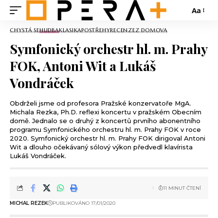
Aa
CHYSTÁ SE
HUDBA
KLASIKA
POSTŘEHY
RECENZE
Z DOMOVA
Symfonický orchestr hl. m. Prahy
FOK, Antoni Wit a Lukáš
Vondráček
Obdrželi jsme od profesora Pražské konzervatoře MgA.
Michala Rezka, Ph.D. reflexi koncertu v pražském Obecním
domě. Jednalo se o druhý z koncertů prvního abonentního
programu Symfonického orchestru hl. m. Prahy FOK v roce
2020. Symfonický orchestr hl. m. Prahy FOK dirigoval Antoni
Wit a dlouho očekávaný sólový výkon předvedl klavírista
Lukáš Vondráček.
11 MINUT ČTENÍ
MICHAL REZEK
PUBLIKOVÁNO 17/01/2020