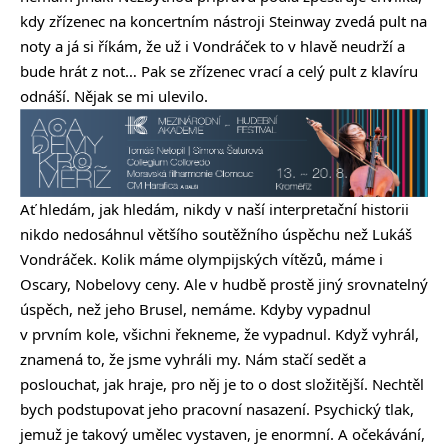
kdy zřízenec na koncertním nástroji Steinway zvedá pult na
noty a já si říkám, že už i Vondráček to v hlavě neudrží a
bude hrát z not… Pak se zřízenec vrací a celý pult z klavíru
odnáší. Nějak se mi ulevilo.
Ať hledám, jak hledám, nikdy v naší interpretační historii
nikdo nedosáhnul většího soutěžního úspěchu než Lukáš
Vondráček. Kolik máme olympijských vítězů, máme i
Oscary, Nobelovy ceny. Ale v hudbě prostě jiný srovnatelný
úspěch, než jeho Brusel, nemáme. Kdyby vypadnul
v prvním kole, všichni řekneme, že vypadnul. Když vyhrál,
znamená to, že jsme vyhráli my. Nám stačí sedět a
poslouchat, jak hraje, pro něj je to o dost složitější. Nechtěl
bych podstupovat jeho pracovní nasazení. Psychický tlak,
jemuž je takový umělec vystaven, je enormní. A očekávání,