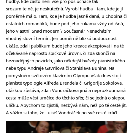
hudby, kde často není vše pro posluchače tak
srozumitelné, je neskutečná. Vyrobí hudbu i tam, kde je jí
poměrně málo. Tam, kde je hudba jasně daná, u Chopina či
ostatních romantiků, bude pod jeho rukama vždy odlišná,
jeho vlastní. Snad moderní? Současná? Nenacházím
vhodný slovní termín. Jen poměrně blízká budoucnost
ukáže, zdali publikum bude jeho kreace akceptovat i na té
očekávané naprosto špičkové úrovni, či zda skončí na
beznadějných pozicích, jako někdejší hvězdy pianistického
nebe typu Andreje Gavrilova či Stanislava Bunina. Na
pomyslném světovém klavírním Olympu však dnes stojí
pianisté typologie Alfreda Brendela či Grigorije Sokolova,
otázkou zůstává, zdali Vondráčkova jiná a neprozkoumaná
cesta může vést umělce do těchto sfér, či se jedná o slepou
uličku. Abychom to zjistili, nezbývá nám, než po té cestě jít.
A vážím si toho, že Lukáš Vondráček po své cestě kráčí.