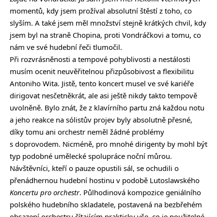
momentů, kdy jsem prožíval absolutní štěstí z toho, co
slyším. A také jsem měl množství stejně krátkých chvil, kdy
jsem byl na straně Chopina, proti Vondráčkovi a tomu, co
nám ve své hudební řeči tlumočil.
Při rozvrásněnosti a tempové pohyblivosti a nestálosti
musím ocenit neuvěřitelnou přizpůsobivost a flexibilitu
Antoniho Wita. Jistě, tento koncert musel ve své kariéře
dirigovat nesčetněkrát, ale asi ještě nikdy takto tempově
uvolněně. Bylo znát, že z klavírního partu zná každou notu
a jeho reakce na sólistův projev byly absolutně přesné,
díky tomu ani orchestr neměl žádné problémy
s doprovodem. Nicméně, pro mnohé dirigenty by mohl být
typ podobné umělecké spolupráce noční můrou.
Návštěvníci, kteří o pauze opustili sál, se ochudili o
přenádhernou hudební hostinu v podobě Lutoslawského
Koncertu pro orchestr
. Půlhodinová kompozice geniálního
polského hudebního skladatele, postavená na bezbřehém
obsazení orchestru čítajícím prakticky vše, co je použitelné