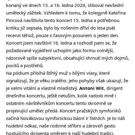
konaný ve dnech 15. a 16. ledna 2020, sliboval nevšední
umělecký zážitek. Vzhledem k tomu, že kolegyně Kateřina
Pincová navštívila tento koncert 15. ledna a potřebnou
kritiku již sepsala, bylo by nošením dříví do lesa psát
recenzi téhož, pouze s časovým posunem o jeden den.
Koncert jsem navštívil 16. ledna a rozhodl jsem se, že
požadované vyjádření uchopím jako formu volnější,
názorově spíše subjektivní, obsahující shrnutí mých dojmů,
pocitů a postřehů.
Na pódium přibíhá štíhlý muž s bílými vlasy, které
signalizují, že je věku zralého. Jeho pohyby však ukazují, že
je velmi vitální a vlastně mladistvý.
Antoni Wit
, dirigent
dnešního koncertu. Ještě netuším, kolik radosti mně i
ostatním návštěvníkům koncertu tento skromně se
projevující umělec předá. Koncert pražských symfoniků
začíná Novákovou symfonickou básní
V Tatrách
. Je to náš
hudební odkaz, naše rodinné stříbro a zároveň gesto
hostujícího dirigenta směrem k naší hudební tradici.