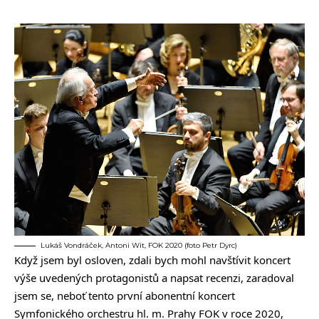
Lukáš Vondráček, Antoni Wit, FOK 2020 (foto Petr Dyrc)
Když jsem byl osloven, zdali bych mohl navštívit koncert
výše uvedených protagonistů a napsat recenzi, zaradoval
jsem se, neboť tento první abonentní koncert
Symfonického orchestru hl. m. Prahy FOK v roce 2020,