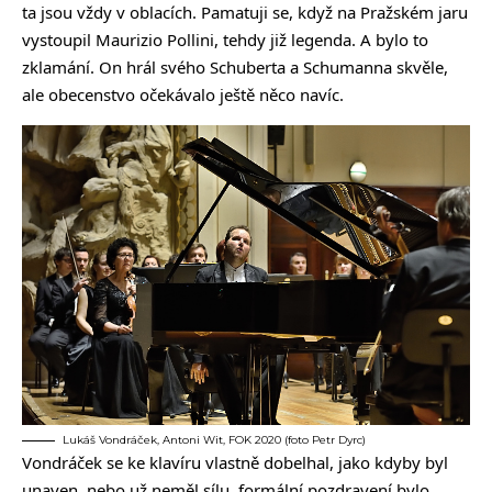
ta jsou vždy v oblacích. Pamatuji se, když na Pražském jaru
vystoupil Maurizio Pollini, tehdy již legenda. A bylo to
zklamání. On hrál svého Schuberta a Schumanna skvěle,
ale obecenstvo očekávalo ještě něco navíc.
Lukáš Vondráček, Antoni Wit, FOK 2020 (foto Petr Dyrc)
Vondráček se ke klavíru vlastně dobelhal, jako kdyby byl
unaven, nebo už neměl sílu, formální pozdravení bylo