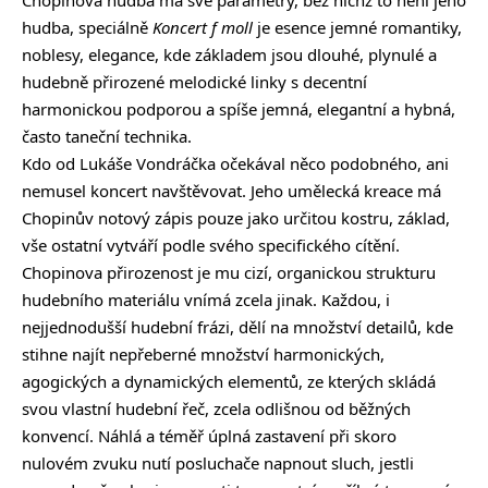
hudba, speciálně
Koncert f moll
je esence jemné romantiky,
noblesy, elegance, kde základem jsou dlouhé, plynulé a
hudebně přirozené melodické linky s decentní
harmonickou podporou a spíše jemná, elegantní a hybná,
často taneční technika.
Kdo od Lukáše Vondráčka očekával něco podobného, ani
nemusel koncert navštěvovat. Jeho umělecká kreace má
Chopinův notový zápis pouze jako určitou kostru, základ,
vše ostatní vytváří podle svého specifického cítění.
Chopinova přirozenost je mu cizí, organickou strukturu
hudebního materiálu vnímá zcela jinak. Každou, i
nejjednodušší hudební frázi, dělí na množství detailů, kde
stihne najít nepřeberné množství harmonických,
agogických a dynamických elementů, ze kterých skládá
svou vlastní hudební řeč, zcela odlišnou od běžných
konvencí. Náhlá a téměř úplná zastavení při skoro
nulovém zvuku nutí posluchače napnout sluch, jestli