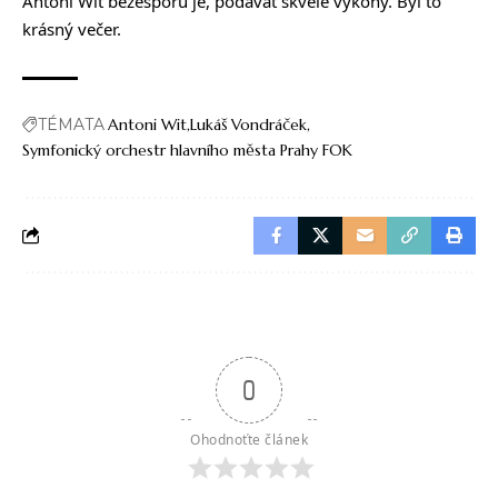
Antoni Wit bezesporu je, podávat skvělé výkony. Byl to
krásný večer.
TÉMATA
Antoni Wit
Lukáš Vondráček
Symfonický orchestr hlavního města Prahy FOK
0
Ohodnoťte článek