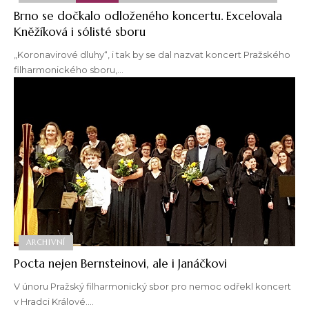
Brno se dočkalo odloženého koncertu. Excelovala
Kněžíková i sólisté sboru
„Koronavirové dluhy“, i tak by se dal nazvat koncert Pražského
filharmonického sboru,…
ARCHIVNÍ
Pocta nejen Bernsteinovi, ale i Janáčkovi
V únoru Pražský filharmonický sbor pro nemoc odřekl koncert
v Hradci Králové.…