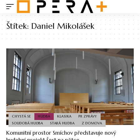
Štítek:
Daniel Mikolášek
CHYSTÁ SE
HUDBA
KLASIKA
PR ZPRÁVY
SOUDOBÁ HUDBA
STARÁ HUDBA
Z DOMOVA
Komunitní prostor Smíchov představuje nový
hudební projekt Šest na pětce