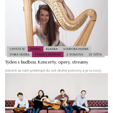
CHYSTÁ SE
HUDBA
KLASIKA
SOUDOBÁ HUDBA
STARÁ HUDBA
TÝDEN S HUDBOU
Z DOMOVA
ZE SVĚTA
Týden s hudbou. Koncerty, opery, streamy
Advent se nám překlopil do své druhé poloviny a je tu nový…