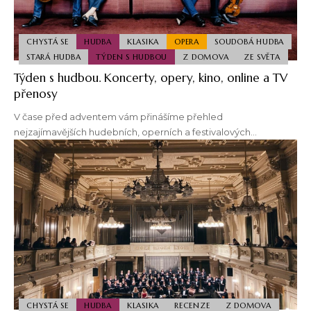
CHYSTÁ SE
HUDBA
KLASIKA
OPERA
SOUDOBÁ HUDBA
STARÁ HUDBA
TÝDEN S HUDBOU
Z DOMOVA
ZE SVĚTA
Týden s hudbou. Koncerty, opery, kino, online a TV
přenosy
V čase před adventem vám přinášíme přehled
nejzajímavějších hudebních, operních a festivalových…
CHYSTÁ SE
HUDBA
KLASIKA
RECENZE
Z DOMOVA