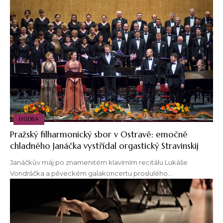
HUDBA
Pražský filharmonický sbor v Ostravě: emočně
chladného Janáčka vystřídal orgastický Stravinskij
Janáčkův máj po znamenitém klavírním recitálu Lukáše
Vondráčka a pěveckém galakoncertu proslulého…