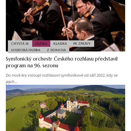
CHYSTÁ SE
HUDBA
KLASIKA
PR ZPRÁVY
SOUDOBÁ HUDBA
Z DOMOVA
Symfonický orchestr Českého rozhlasu představil
program na 96. sezonu
Do nové éry vstoupí rozhlasoví symfonikové od září 2022, kdy se
jejich…