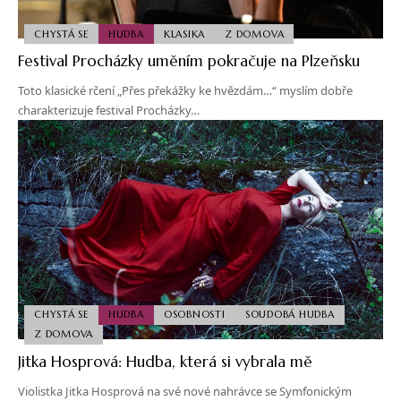
CHYSTÁ SE
HUDBA
KLASIKA
Z DOMOVA
Festival Procházky uměním pokračuje na Plzeňsku
Toto klasické rčení „Přes překážky ke hvězdám…“ myslím dobře
charakterizuje festival Procházky…
CHYSTÁ SE
HUDBA
OSOBNOSTI
SOUDOBÁ HUDBA
Z DOMOVA
Jitka Hosprová: Hudba, která si vybrala mě
Violistka Jitka Hosprová na své nové nahrávce se Symfonickým