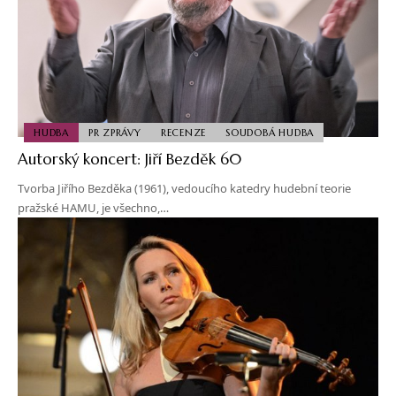
HUDBA
PR ZPRÁVY
RECENZE
SOUDOBÁ HUDBA
Autorský koncert: Jiří Bezděk 60
Tvorba Jiřího Bezděka (1961), vedoucího katedry hudební teorie
pražské HAMU, je všechno,…