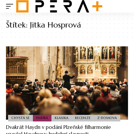
Štítek:
Jitka Hosprová
CHYSTÁ SE
HUDBA
KLASIKA
RECENZE
Z DOMOVA
Dvakrát Haydn v podání Plzeňské filharmonie
uzavřel Haydnovy hudební slavnosti