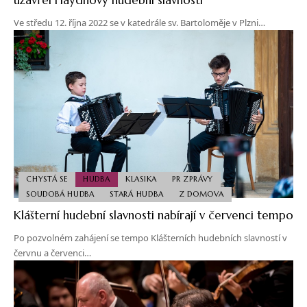
Ve středu 12. října 2022 se v katedrále sv. Bartoloměje v Plzni…
CHYSTÁ SE
HUDBA
KLASIKA
PR ZPRÁVY
SOUDOBÁ HUDBA
STARÁ HUDBA
Z DOMOVA
Klášterní hudební slavnosti nabírají v červenci tempo
Po pozvolném zahájení se tempo Klášterních hudebních slavností v
červnu a červenci…