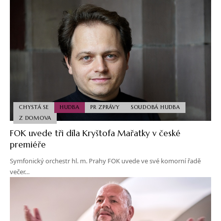
CHYSTÁ SE
HUDBA
PR ZPRÁVY
SOUDOBÁ HUDBA
Z DOMOVA
FOK uvede tři díla Kryštofa Mařatky v české
premiéře
Symfonický orchestr hl. m. Prahy FOK uvede ve své komorní řadě
večer…