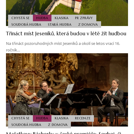
CHYSTÁ SE
HUDBA
KLASIKA
PR ZPRÁVY
SOUDOBÁ HUDBA
STARÁ HUDBA
Z DOMOVA
Třináct míst Jeseníků, která budou v létě žít hudbou
Na třináct pozoruhodných míst Jeseníků a okolí se letos vrací 16.
ročník…
CHYSTÁ SE
HUDBA
KLASIKA
RECENZE
SOUDOBÁ HUDBA
Z DOMOVA
Mařatkovy Báchorky v české premiéře: Souboj, či