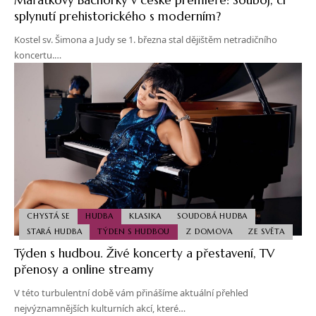
splynutí prehistorického s moderním?
Kostel sv. Šimona a Judy se 1. března stal dějištěm netradičního
koncertu.…
CHYSTÁ SE
HUDBA
KLASIKA
SOUDOBÁ HUDBA
STARÁ HUDBA
TÝDEN S HUDBOU
Z DOMOVA
ZE SVĚTA
Týden s hudbou. Živé koncerty a přestavení, TV
přenosy a online streamy
V této turbulentní době vám přinášíme aktuální přehled
nejvýznamnějších kulturních akcí, které…