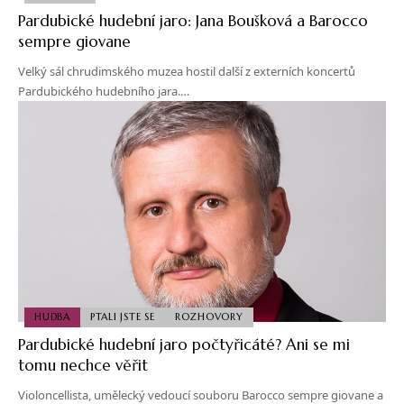
Pardubické hudební jaro: Jana Boušková a Barocco
sempre giovane
Velký sál chrudimského muzea hostil další z externích koncertů
Pardubického hudebního jara.…
HUDBA
PTALI JSTE SE
ROZHOVORY
Pardubické hudební jaro počtyřicáté? Ani se mi
tomu nechce věřit
Violoncellista, umělecký vedoucí souboru Barocco sempre giovane a