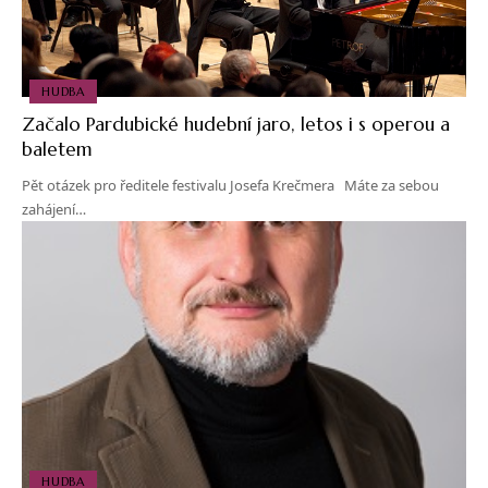
HUDBA
Začalo Pardubické hudební jaro, letos i s operou a
baletem
Pět otázek pro ředitele festivalu Josefa Krečmera Máte za sebou
zahájení…
HUDBA