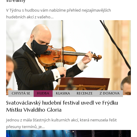
V Týdnu s hudbou vám nabízíme přehled nejzajímavějších
hudebních akcí z vašeho…
CHYSTÁ SE
HUDBA
KLASIKA
RECENZE
Z DOMOVA
Svatováclavský hudební festival uvedl ve Frýdku
Místku Vivaldiho Gloria
Jednou z mála šťastných kulturních akcí, která nemusela řešit
přesuny termínů, je…