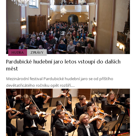
HUDBA
ZPRÁVY
Pardubické hudební jaro letos vstoupí do dalších
měst
Mezinárodní festival Pardubické hudební jaro se od příštího
devětatřicátého ročníku opět rozšíří.…