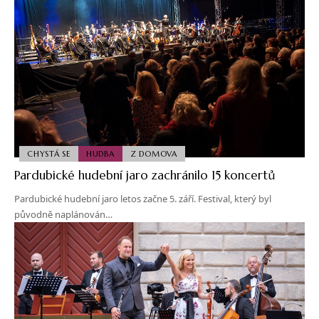
CHYSTÁ SE
HUDBA
Z DOMOVA
Pardubické hudební jaro zachránilo 15 koncertů
Pardubické hudební jaro letos začne 5. září. Festival, který byl
původně naplánován…