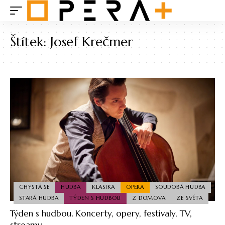
Štítek:
Josef Krečmer
CHYSTÁ SE
HUDBA
KLASIKA
OPERA
SOUDOBÁ HUDBA
STARÁ HUDBA
TÝDEN S HUDBOU
Z DOMOVA
ZE SVĚTA
Týden s hudbou. Koncerty, opery, festivaly, TV,
streamy