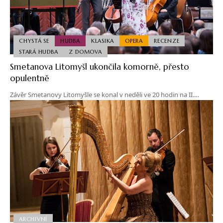
CHYSTÁ SE
HUDBA
KLASIKA
OPERA
RECENZE
STARÁ HUDBA
Z DOMOVA
Smetanova Litomyšl ukončila komorně, přesto
opulentně
Závěr Smetanovy Litomyšle se konal v neděli ve 20 hodin na II.…
ARCHIVNÍ