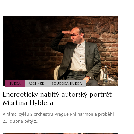
HUDBA
RECENZE
SOUDOBÁ HUDBA
Energeticky nabitý autorský portrét
Martina Hyblera
V rámci cyklu S orchestru Prague Philharmonia proběhl
23. dubna pátý z…