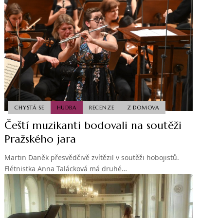
CHYSTÁ SE
HUDBA
RECENZE
Z DOMOVA
Čeští muzikanti bodovali na soutěži
Pražského jara
Martin Daněk přesvědčivě zvítězil v soutěži hobojistů.
Flétnistka Anna Talácková má druhé…