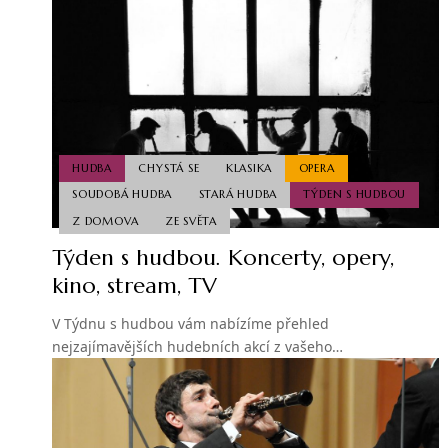
HUDBA
CHYSTÁ SE
KLASIKA
OPERA
SOUDOBÁ HUDBA
STARÁ HUDBA
TÝDEN S HUDBOU
Z DOMOVA
ZE SVĚTA
Týden s hudbou. Koncerty, opery,
kino, stream, TV
V Týdnu s hudbou vám nabízíme přehled
nejzajímavějších hudebních akcí z vašeho…