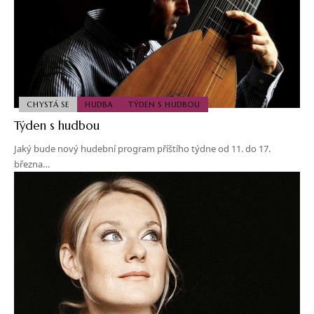
CHYSTÁ SE
HUDBA
TÝDEN S HUDBOU
Týden s hudbou
Jaký bude nový hudební program příštího týdne od 11. do 17.
března…