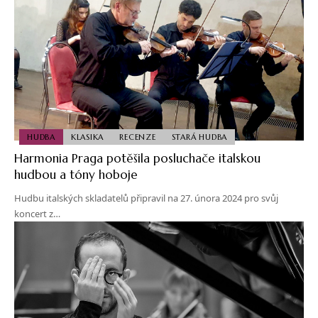
HUDBA
KLASIKA
RECENZE
STARÁ HUDBA
Harmonia Praga potěšila posluchače italskou
hudbou a tóny hoboje
Hudbu italských skladatelů připravil na 27. února 2024 pro svůj
koncert z…