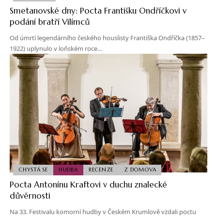
Smetanovské dny: Pocta Františku Ondříčkovi v
podání bratří Vilímců
Od úmrtí legendárního českého houslisty Františka Ondříčka (1857–
1922) uplynulo v loňském roce…
CHYSTÁ SE
HUDBA
RECENZE
Z DOMOVA
Pocta Antonínu Kraftovi v duchu znalecké
důvěrnosti
Na 33. Festivalu komorní hudby v Českém Krumlově vzdali poctu