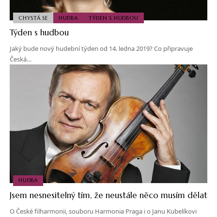
CHYSTÁ SE
HUDBA
TÝDEN S HUDBOU
Týden s hudbou
Jaký bude nový hudební týden od 14. ledna 2019? Co připravuje
Česká…
HUDBA
Jsem nesnesitelný tím, že neustále něco musím dělat
O České filharmonii, souboru Harmonia Praga i o Janu Kubelíkovi