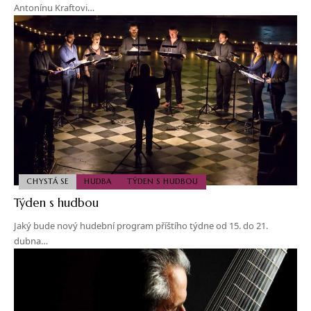
Antonínu Kraftovi…
CHYSTÁ SE
HUDBA
TÝDEN S HUDBOU
Týden s hudbou
Jaký bude nový hudební program příštího týdne od 15. do 21.
dubna…