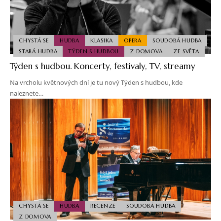
CHYSTÁ SE
HUDBA
KLASIKA
OPERA
SOUDOBÁ HUDBA
STARÁ HUDBA
TÝDEN S HUDBOU
Z DOMOVA
ZE SVĚTA
Týden s hudbou. Koncerty, festivaly, TV, streamy
Na vrcholu květnových dní je tu nový Týden s hudbou, kde
naleznete…
CHYSTÁ SE
HUDBA
RECENZE
SOUDOBÁ HUDBA
Z DOMOVA