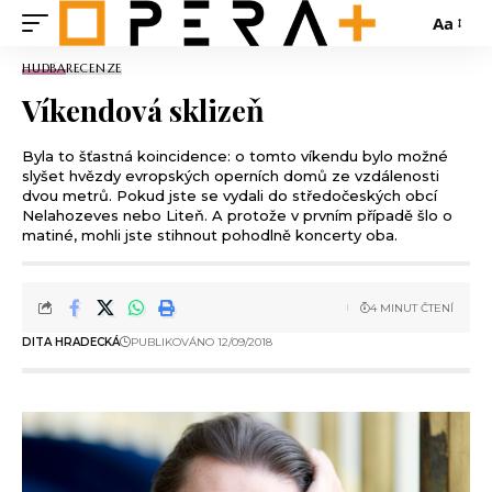
Aa
HUDBA
RECENZE
Víkendová sklizeň
Byla to šťastná koincidence: o tomto víkendu bylo možné
slyšet hvězdy evropských operních domů ze vzdálenosti
dvou metrů. Pokud jste se vydali do středočeských obcí
Nelahozeves nebo Liteň. A protože v prvním případě šlo o
matiné, mohli jste stihnout pohodlně koncerty oba.
4 MINUT ČTENÍ
DITA HRADECKÁ
PUBLIKOVÁNO 12/09/2018