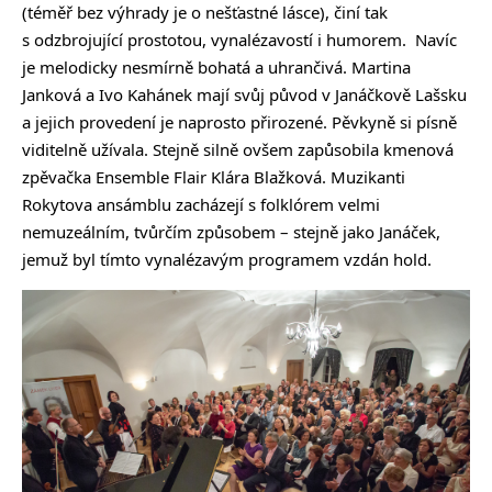
(téměř bez výhrady je o nešťastné lásce), činí tak
s odzbrojující prostotou, vynalézavostí i humorem. Navíc
je melodicky nesmírně bohatá a uhrančivá. Martina
Janková a Ivo Kahánek mají svůj původ v Janáčkově Lašsku
a jejich provedení je naprosto přirozené. Pěvkyně si písně
viditelně užívala. Stejně silně ovšem zapůsobila kmenová
zpěvačka Ensemble Flair Klára Blažková. Muzikanti
Rokytova ansámblu zacházejí s folklórem velmi
nemuzeálním, tvůrčím způsobem – stejně jako Janáček,
jemuž byl tímto vynalézavým programem vzdán hold.