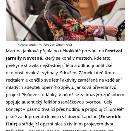
Písňové studánky (foto Jan Žirovnický)
Martina Janková přijala po několikáté pozvání na
Festival
Jarmily Novotné
, který se koná v místech, kde tato
pěvkyně strávila nejšťastnější léta a odkud ji politické
okolnosti dvakrát vyhnaly. Sdružení Zámek Liteň tímto
recitálem ukončilo své letní aktivity zaměřené na vzdělání
mladých adeptek operního zpěvu. Janková přivezla svůj
projekt Písňové studánky, v němž se zajímavým způsobem
spojuje autentický folklór s Janáčkovou tvorbou. Celý
koncept – pásmo trvající přes hodinu a propojující „umělé“
písně za doprovodu klavíru s lidovou kapelou (
Ensemble
Flair
) a střídající operní hlas s civilním projevem dvou
zpěvaček – se velmi povedl. Dramaturgii vymyslel Jan