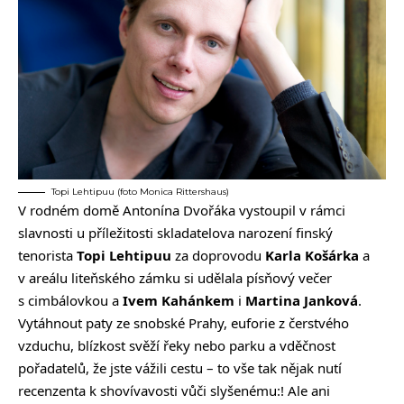
Topi Lehtipuu (foto Monica Rittershaus)
V rodném domě Antonína Dvořáka vystoupil v rámci
slavnosti u příležitosti skladatelova narození finský
tenorista
Topi Lehtipuu
za doprovodu
Karla Košárka
a
v areálu liteňského zámku si udělala písňový večer
s cimbálovkou a
Ivem Kahánkem
i
Martina Janková
.
Vytáhnout paty ze snobské Prahy, euforie z čerstvého
vzduchu, blízkost svěží řeky nebo parku a vděčnost
pořadatelů, že jste vážili cestu – to vše tak nějak nutí
recenzenta k shovívavosti vůči slyšenému:! Ale ani