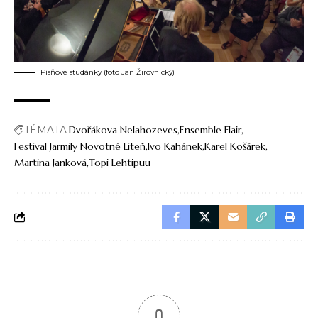
Písňové studánky (foto Jan Žirovnický)
TÉMATA
Dvořákova Nelahozeves
Ensemble Flair
Festival Jarmily Novotné Liteň
Ivo Kahánek
Karel Košárek
Martina Janková
Topi Lehtipuu
0