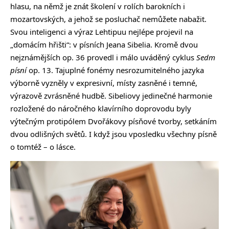
hlasu, na němž je znát školení v rolích barokních i
mozartovských, a jehož se posluchač nemůžete nabažit.
Svou inteligenci a výraz Lehtipuu nejlépe projevil na
„domácím hřišti“: v písních Jeana Sibelia. Kromě dvou
nejznámějších op. 36 provedl i málo uváděný cyklus
Sedm
písní
op. 13. Tajuplné fonémy nesrozumitelného jazyka
výborně vyzněly v expresivní, místy zasněné i temné,
výrazově zvrásněné hudbě. Sibeliovy jedinečné harmonie
rozložené do náročného klavírního doprovodu byly
výtečným protipólem Dvořákovy písňové tvorby, setkáním
dvou odlišných světů. I když jsou vposledku všechny písně
o tomtéž – o lásce.