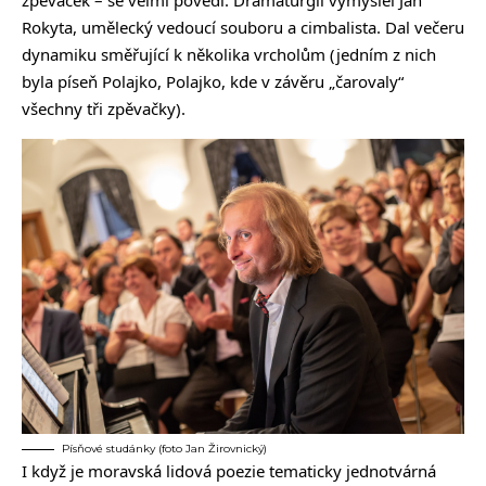
Rokyta, umělecký vedoucí souboru a cimbalista. Dal večeru
dynamiku směřující k několika vrcholům (jedním z nich
byla píseň Polajko, Polajko, kde v závěru „čarovaly“
všechny tři zpěvačky).
Písňové studánky (foto Jan Žirovnický)
I když je moravská lidová poezie tematicky jednotvárná