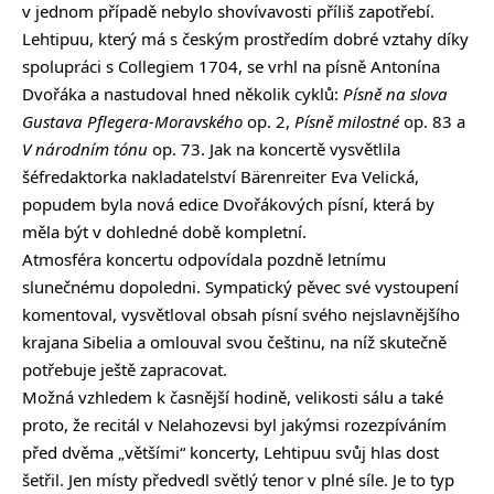
v jednom případě nebylo shovívavosti příliš zapotřebí.
Lehtipuu, který má s českým prostředím dobré vztahy díky
spolupráci s Collegiem 1704, se vrhl na písně Antonína
Dvořáka a nastudoval hned několik cyklů:
Písně na slova
Gustava Pflegera-Moravského
op. 2,
Písně milostné
op. 83 a
V národním tónu
op. 73. Jak na koncertě vysvětlila
šéfredaktorka nakladatelství Bärenreiter Eva Velická,
popudem byla nová edice Dvořákových písní, která by
měla být v dohledné době kompletní.
Atmosféra koncertu odpovídala pozdně letnímu
slunečnému dopoledni. Sympatický pěvec své vystoupení
komentoval, vysvětloval obsah písní svého nejslavnějšího
krajana Sibelia a omlouval svou češtinu, na níž skutečně
potřebuje ještě zapracovat.
Možná vzhledem k časnější hodině, velikosti sálu a také
proto, že recitál v Nelahozevsi byl jakýmsi rozezpíváním
před dvěma „většími“ koncerty, Lehtipuu svůj hlas dost
šetřil. Jen místy předvedl světlý tenor v plné síle. Je to typ